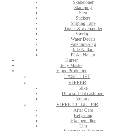
Skabeloner
Stamping
Sten
Stickers
Striping Tape
Tipper & øvehænder
Værktøj
Water Decals
Valentinesdag
Jule Nailart
Påske Nailart
Kurser
Jelly Maske
Vippe Produkter
LASH LIFT
VIPPER
Silke
Ultra soft flat cashmere
Volume
VIPPE TILBEHØR
After Care
Belysning
Hjælpemidler
Lim