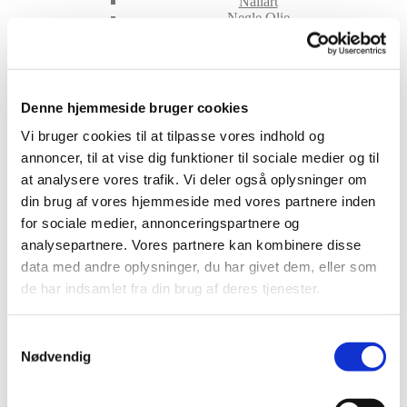
Nailart
Negle Olie
Skabeloner
Stamping
Sten
Stickers
Striping Tape
Denne hjemmeside bruger cookies
Tipper & øvehænder
Værktøj
Vi bruger cookies til at tilpasse vores indhold og
Water Decals
annoncer, til at vise dig funktioner til sociale medier og til
Valentinesdag
at analysere vores trafik. Vi deler også oplysninger om
Jule Nailart
Påske Nailart
din brug af vores hjemmeside med vores partnere inden
Kurser
for sociale medier, annonceringspartnere og
Jelly Maske
analysepartnere. Vores partnere kan kombinere disse
Vippe Produkter
LASH LIFT
data med andre oplysninger, du har givet dem, eller som
VIPPER
de har indsamlet fra din brug af deres tjenester.
Silke
Ultra soft flat cashmere
Volume
Samtykkevalg
VIPPE TILBEHØR
Nødvendig
After Care
Belysning
Hjælpemidler