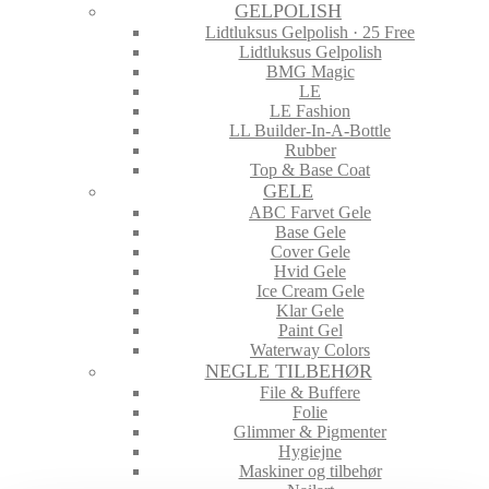
GELPOLISH
Lidtluksus Gelpolish · 25 Free
Lidtluksus Gelpolish
BMG Magic
LE
LE Fashion
LL Builder-In-A-Bottle
Rubber
Top & Base Coat
GELE
ABC Farvet Gele
Base Gele
Cover Gele
Hvid Gele
Ice Cream Gele
Klar Gele
Paint Gel
Waterway Colors
NEGLE TILBEHØR
File & Buffere
Folie
Glimmer & Pigmenter
Hygiejne
Maskiner og tilbehør