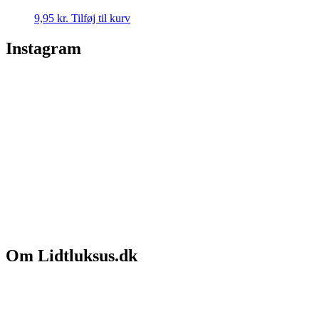
9,95
kr.
Tilføj til kurv
Instagram
Om Lidtluksus.dk
Hvem er vi
Salgs- og leveringsbetingelser