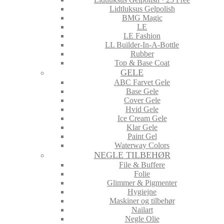
Lidtluksus Gelpolish
BMG Magic
LE
LE Fashion
LL Builder-In-A-Bottle
Rubber
Top & Base Coat
GELE
ABC Farvet Gele
Base Gele
Cover Gele
Hvid Gele
Ice Cream Gele
Klar Gele
Paint Gel
Waterway Colors
NEGLE TILBEHØR
File & Buffere
Folie
Glimmer & Pigmenter
Hygiejne
Maskiner og tilbehør
Nailart
Negle Olie