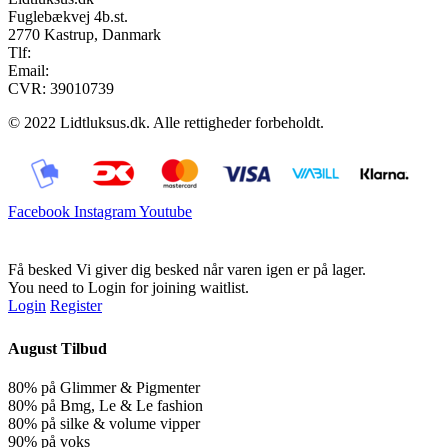
Fuglebækvej 4b.st.
2770 Kastrup, Danmark
Tlf:
28900326
Email:
info@lidtluksus.dk
CVR: 39010739
© 2022 Lidtluksus.dk. Alle rettigheder forbeholdt.
Facebook
Instagram
Youtube
Få besked
Vi giver dig besked når varen igen er på lager.
You need to Login for joining waitlist.
Login
Register
August Tilbud
80% på Glimmer & Pigmenter
80% på Bmg, Le & Le fashion
80% på silke & volume vipper
90% på voks