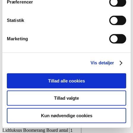
Præferencer
Lim
Pincetter og Tweezer
Vippe- & Brynfarve
Voks
Statistik
DIY Lashes
Gavekort
Nedsatte Varer
Marketing
Showroom
Søg
Vis detaljer
Vare: Lidtluksus Boomerang Board
Tillad alle cookies
Lidtluksus Boomerang Board
Tillad valgte
29,95
kr.
På lager
Kun nødvendige cookies
Lidtluksus Boomerang Board antal