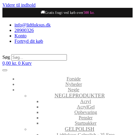
Videre til indhold
🚚
Gratis fragt ved køb over
500 kr.
info@lidtluksus.dk
28900326
Konto
Fortryd dit køb
Søg
0,00
kr.
0
Kurv
Forside
Nyheder
Negle
NEGLEPRODUKTER
Acryl
AcrylGel
Opbevaring
Pensler
Startpakker
GELPOLISH
Lidtluksus Gelpolish · 25 Free