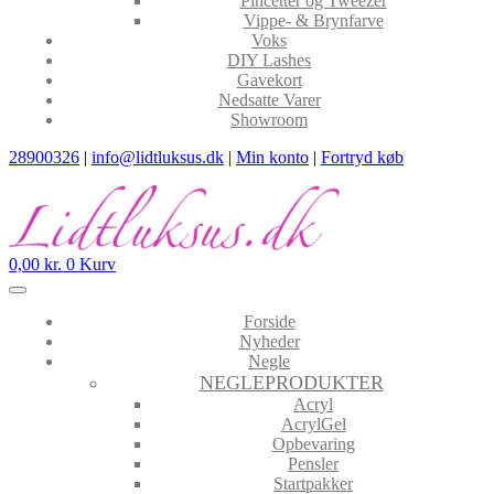
Pincetter og Tweezer
Vippe- & Brynfarve
Voks
DIY Lashes
Gavekort
Nedsatte Varer
Showroom
28900326
|
info@lidtluksus.dk
|
Min konto
|
Fortryd køb
0,00
kr.
0
Kurv
Forside
Nyheder
Negle
NEGLEPRODUKTER
Acryl
AcrylGel
Opbevaring
Pensler
Startpakker