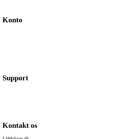
Kontakt
Konto
Min konto
Se ordrer
Skift kodeord
Fortryd køb
Support
Chat på facebook
Se vores gruppe “Lidtluksus for alle”
Send os en mail
Kontakt os
Lidtluksus.dk