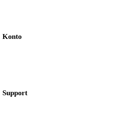
Hvem er vi
Salgs- og leveringsbetingelser
Kontakt
Konto
Min konto
Se ordrer
Skift kodeord
Fortryd køb
Support
Chat på facebook
Se vores gruppe “Lidtluksus for alle”
Send os en mail