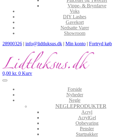
Pincetter og Tweezer
Vippe- & Brynfarve
Voks
DIY Lashes
Gavekort
Nedsatte Varer
Showroom
28900326
|
info@lidtluksus.dk
|
Min konto
|
Fortryd køb
0,00
kr.
0
Kurv
Forside
Nyheder
Negle
NEGLEPRODUKTER
Acryl
AcrylGel
Opbevaring
Pensler
Startpakker