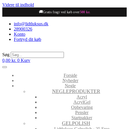
Videre til indhold
🚚
Gratis fragt ved køb over
500 kr.
info@lidtluksus.dk
28900326
Konto
Fortryd dit køb
Søg
0,00
kr.
0
Kurv
Forside
Nyheder
Negle
NEGLEPRODUKTER
Acryl
AcrylGel
Opbevaring
Pensler
Startpakker
GELPOLISH
Lidtluksus Gelpolish · 25 Free