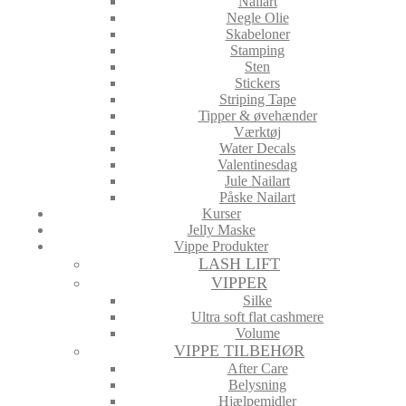
Nailart
Negle Olie
Skabeloner
Stamping
Sten
Stickers
Striping Tape
Tipper & øvehænder
Værktøj
Water Decals
Valentinesdag
Jule Nailart
Påske Nailart
Kurser
Jelly Maske
Vippe Produkter
LASH LIFT
VIPPER
Silke
Ultra soft flat cashmere
Volume
VIPPE TILBEHØR
After Care
Belysning
Hjælpemidler