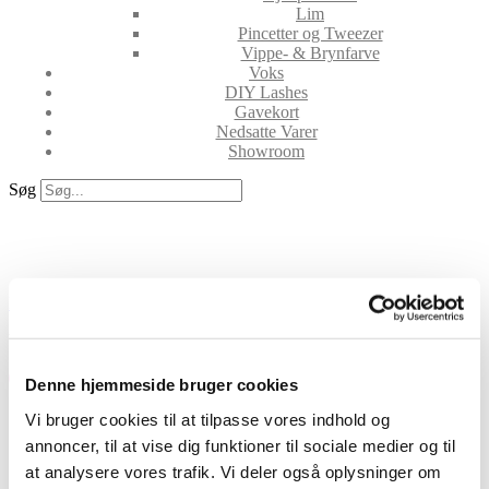
Lim
Pincetter og Tweezer
Vippe- & Brynfarve
Voks
DIY Lashes
Gavekort
Nedsatte Varer
Showroom
Søg
Akryl, gellack og gel negle
startsæt og startpakker
Negleprodukter
/ Startpakker
Viser 8 resultater
Denne hjemmeside bruger cookies
Vi bruger cookies til at tilpasse vores indhold og
annoncer, til at vise dig funktioner til sociale medier og til
LL Dåseåbner
at analysere vores trafik. Vi deler også oplysninger om