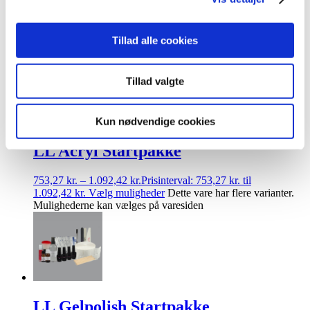
575,25
kr.
–
863,54
kr.
Prisinterval: 575,25 kr. til 863,54 kr.
Vælg muligheder
Dette vare har flere varianter. Mulighederne
Tillad alle cookies
kan vælges på varesiden
Tillad valgte
Kun nødvendige cookies
LL Acryl Startpakke
753,27
kr.
–
1.092,42
kr.
Prisinterval: 753,27 kr. til
1.092,42 kr.
Vælg muligheder
Dette vare har flere varianter.
Mulighederne kan vælges på varesiden
LL Gelpolish Startpakke