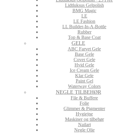
Lidtluksus Gelpolish
BMG Magic
LE
LE Fashion
LL Builder-In-A-Bottle
Rubber
Top & Base Coat
GELE
ABC Farvet Gele
Base Gele
Cover Gele
Hvid Gele
Ice Cream Gele
Klar Gele
Paint Gel
Waterway Colors
NEGLE TILBEHØR
File & Buffere
Folie
Glimmer & Pigmenter
Hygiejne
Maskiner og tilbehør
Nailart
Negle Olie