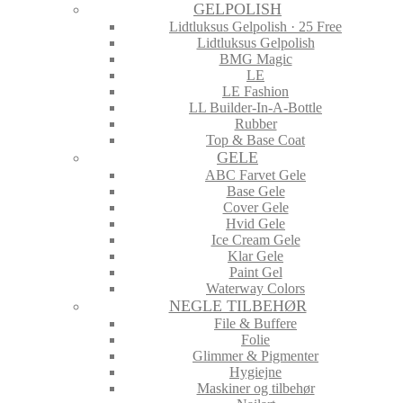
GELPOLISH
Lidtluksus Gelpolish · 25 Free
Lidtluksus Gelpolish
BMG Magic
LE
LE Fashion
LL Builder-In-A-Bottle
Rubber
Top & Base Coat
GELE
ABC Farvet Gele
Base Gele
Cover Gele
Hvid Gele
Ice Cream Gele
Klar Gele
Paint Gel
Waterway Colors
NEGLE TILBEHØR
File & Buffere
Folie
Glimmer & Pigmenter
Hygiejne
Maskiner og tilbehør