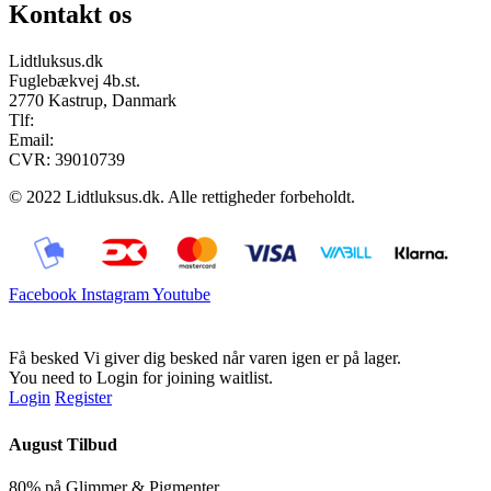
Kontakt os
Lidtluksus.dk
Fuglebækvej 4b.st.
2770 Kastrup, Danmark
Tlf:
28900326
Email:
info@lidtluksus.dk
CVR: 39010739
© 2022 Lidtluksus.dk. Alle rettigheder forbeholdt.
Facebook
Instagram
Youtube
Få besked
Vi giver dig besked når varen igen er på lager.
You need to Login for joining waitlist.
Login
Register
August Tilbud
80% på Glimmer & Pigmenter