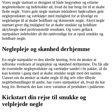
Vores negle startsæt er designet til både begyndere og erfarne
negleteknikere og indeholder alt, hvad du har brug for til at skabe
flotte negle. Vores gele negle startsæt inkluderer højkvalitets gele
negleprodukter og værktøjer med mulighed for at tilvælge en
neglelampe til at skabe holdbare og skinnende negle. Akryl negle
startsæt giver dig mulighed for at skabe smukke og holdbare
akrylnegle med professionelle resultater. Og vores gellack
startpakker indeholder alt det nødvendige for at opnå smukke og
holdbare negle.
Neglepleje og skønhed derhjemme
En negle startpakke er den ideelle løsning, hvis du ønsker at
udforske verdenen af neglepleje og skønhed derhjemme. Du får alle
de essentielle negleprodukter og værktøjer samlet i én pakke, så du
kan komme i gang med at skabe smukke negle med det samme.
Uanset om du ønsker at skabe negle til dig selv eller tilbyde
neglebehandlinger til andre, har vores startpakker alt, hvad du har
brug for. Bemærk der kan være variation af produkter i pakkerne.
Kickstart din rejse til smukke og
velplejede negle