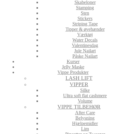
Skabeloner
Stamping
Sten
Stickers
Striping Tape
Tipper & øvehænder
Værktøj
Water Decals
Valentinesdag
Jule Nailart
Påske Nailart
Kurser
Jelly Maske
Vippe Produkter
LASH LIFT
VIPPER
Silke
Ultra soft flat cashmere
Volume
VIPPE TILBEHØR
After Care
Belysning
Hjælpemidler
Lim