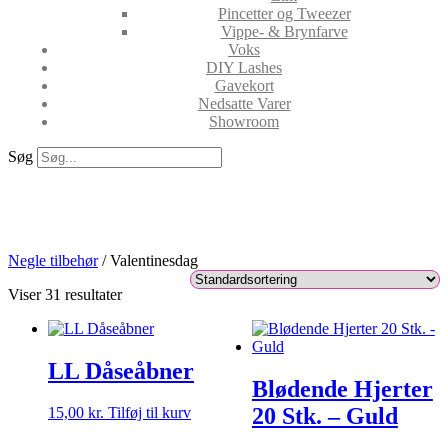
Pincetter og Tweezer
Vippe- & Brynfarve
Voks
DIY Lashes
Gavekort
Nedsatte Varer
Showroom
Søg
Tilbehør og Negle Stickers til
Valentinsdag
Negle tilbehør
/ Valentinesdag
Viser 31 resultater
LL Dåseåbner
Blødende Hjerter
20 Stk. – Guld
15,00
kr.
Tilføj til kurv