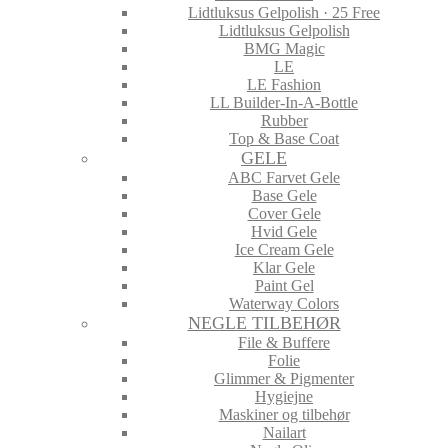
Lidtluksus Gelpolish · 25 Free
Lidtluksus Gelpolish
BMG Magic
LE
LE Fashion
LL Builder-In-A-Bottle
Rubber
Top & Base Coat
GELE
ABC Farvet Gele
Base Gele
Cover Gele
Hvid Gele
Ice Cream Gele
Klar Gele
Paint Gel
Waterway Colors
NEGLE TILBEHØR
File & Buffere
Folie
Glimmer & Pigmenter
Hygiejne
Maskiner og tilbehør
Nailart