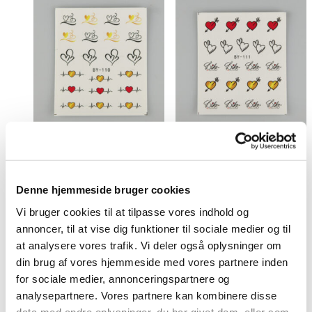
Valentinesdag
Valentinesdag
Water Decal –
Water Decal –
BY-110
BY-111
Denne hjemmeside bruger cookies
Vi bruger cookies til at tilpasse vores indhold og
7,00
kr.
Tilføj til kurv
7,00
kr.
Tilføj til kurv
annoncer, til at vise dig funktioner til sociale medier og til
at analysere vores trafik. Vi deler også oplysninger om
din brug af vores hjemmeside med vores partnere inden
for sociale medier, annonceringspartnere og
analysepartnere. Vores partnere kan kombinere disse
Valentinesdag
data med andre oplysninger, du har givet dem, eller som