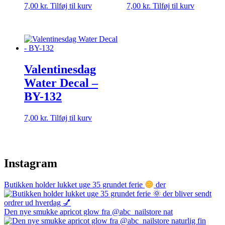
7,00
kr.
Tilføj til kurv
7,00
kr.
Tilføj til kurv
Valentinesdag
Water Decal –
BY-132
7,00
kr.
Tilføj til kurv
Instagram
Butikken holder lukket uge 35 grundet ferie
der
Den nye smukke apricot glow fra @abc_nailstore nat