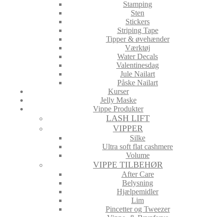
Stamping
Sten
Stickers
Striping Tape
Tipper & øvehænder
Værktøj
Water Decals
Valentinesdag
Jule Nailart
Påske Nailart
Kurser
Jelly Maske
Vippe Produkter
LASH LIFT
VIPPER
Silke
Ultra soft flat cashmere
Volume
VIPPE TILBEHØR
After Care
Belysning
Hjælpemidler
Lim
Pincetter og Tweezer