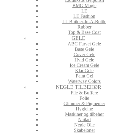
Lidtluksus Gelpolish
BMG Magic
LE
LE Fashion
LL Builder-In-A-Bottle
Rubber
Top & Base Coat
GELE
ABC Farvet Gele
Base Gele
Cover Gele
Hvid Gele
Ice Cream Gele
Klar Gele
Paint Gel
Waterway Colors
NEGLE TILBEHØR
File & Buffere
Folie
Glimmer & Pigmenter
Hygiejne
Maskiner og tilbehør
Nailart
Negle Olie
Skabeloner