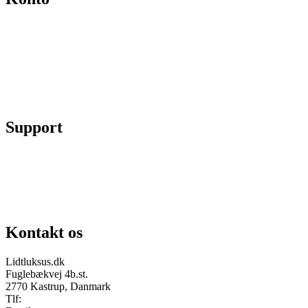
Min konto
Se ordrer
Skift kodeord
Fortryd køb
Support
Chat på facebook
Se vores gruppe “Lidtluksus for alle”
Send os en mail
Kontakt os
Lidtluksus.dk
Fuglebækvej 4b.st.
2770 Kastrup, Danmark
Tlf:
28900326