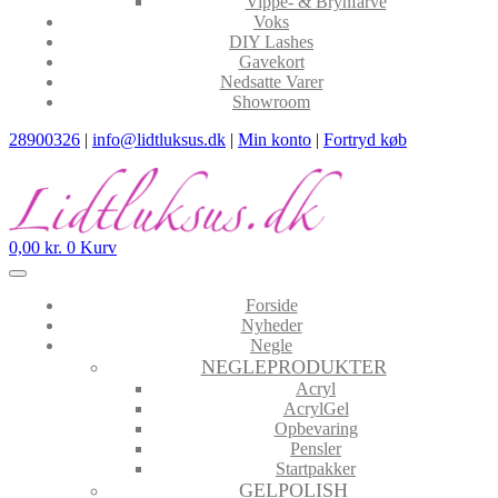
Vippe- & Brynfarve
Voks
DIY Lashes
Gavekort
Nedsatte Varer
Showroom
28900326
|
info@lidtluksus.dk
|
Min konto
|
Fortryd køb
0,00
kr.
0
Kurv
Forside
Nyheder
Negle
NEGLEPRODUKTER
Acryl
AcrylGel
Opbevaring
Pensler
Startpakker
GELPOLISH