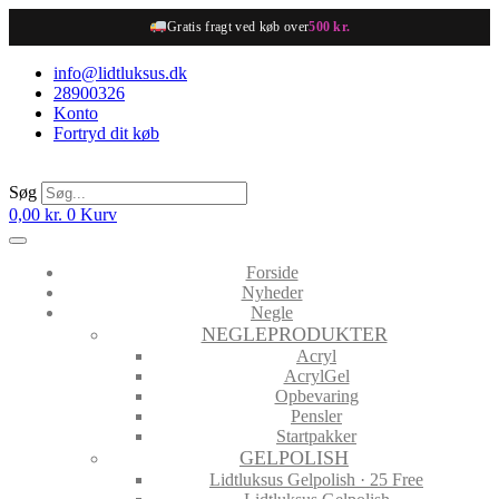
Videre
Gratis fragt ved køb over
500 kr.
til
indhold
info@lidtluksus.dk
28900326
Konto
Fortryd dit køb
Søg
0,00
kr.
0
Kurv
Forside
Nyheder
Negle
NEGLEPRODUKTER
Acryl
AcrylGel
Opbevaring
Pensler
Startpakker
GELPOLISH
Lidtluksus Gelpolish · 25 Free