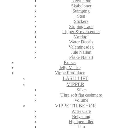
Negle Olie
Skabeloner
Stamping
Sten
Stickers
Striping Tape
Tipper & øvehænder
Værktøj
Water Decals
Valentinesdag
Jule Nailart
Påske Nailart
Kurser
Jelly Maske
Vippe Produkter
LASH LIFT
VIPPER
Silke
Ultra soft flat cashmere
Volume
VIPPE TILBEHØR
After Care
Belysning
Hjælpemidler
Lim