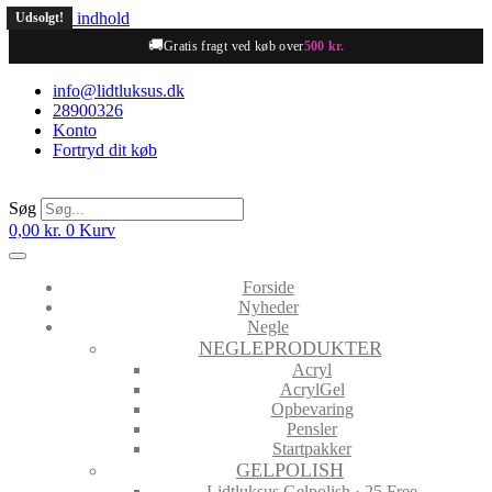
Videre til indhold
Udsolgt!
🚚
Gratis fragt ved køb over
500 kr.
info@lidtluksus.dk
28900326
Konto
Fortryd dit køb
Søg
0,00
kr.
0
Kurv
Forside
Nyheder
Negle
NEGLEPRODUKTER
Acryl
AcrylGel
Opbevaring
Pensler
Startpakker
GELPOLISH
Lidtluksus Gelpolish · 25 Free