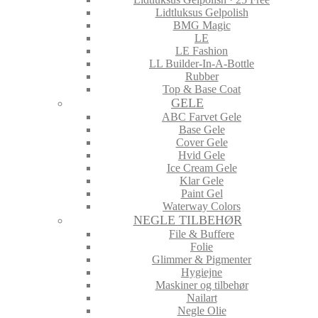
Lidtluksus Gelpolish
BMG Magic
LE
LE Fashion
LL Builder-In-A-Bottle
Rubber
Top & Base Coat
GELE
ABC Farvet Gele
Base Gele
Cover Gele
Hvid Gele
Ice Cream Gele
Klar Gele
Paint Gel
Waterway Colors
NEGLE TILBEHØR
File & Buffere
Folie
Glimmer & Pigmenter
Hygiejne
Maskiner og tilbehør
Nailart
Negle Olie