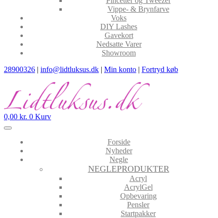
Pincetter og Tweezer
Vippe- & Brynfarve
Voks
DIY Lashes
Gavekort
Nedsatte Varer
Showroom
28900326
|
info@lidtluksus.dk
|
Min konto
|
Fortryd køb
0,00
kr.
0
Kurv
Forside
Nyheder
Negle
NEGLEPRODUKTER
Acryl
AcrylGel
Opbevaring
Pensler
Startpakker