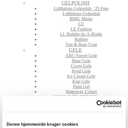
GELPOLISH
Lidtluksus Gelpolish · 25 Free
Lidtluksus Gelpolish
BMG Magic
LE
LE Fashion
LL Builder-In-A-Bottle
Rubber
Top & Base Coat
GELE
ABC Farvet Gele
Base Gele
Cover Gele
Hvid Gele
Ice Cream Gele
Klar Gele
Paint Gel
Waterway Colors
NEGLE TILBEHØR
File & Buffere
Folie
Glimmer & Pigmenter
Hygiejne
Maskiner og tilbehør
Denne hjemmeside bruger cookies