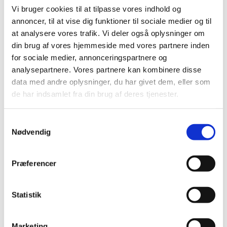
Nailart
Vi bruger cookies til at tilpasse vores indhold og
Negle Olie
Skabeloner
annoncer, til at vise dig funktioner til sociale medier og til
Stamping
at analysere vores trafik. Vi deler også oplysninger om
Sten
din brug af vores hjemmeside med vores partnere inden
Stickers
Striping Tape
for sociale medier, annonceringspartnere og
Tipper & øvehænder
analysepartnere. Vores partnere kan kombinere disse
Værktøj
data med andre oplysninger, du har givet dem, eller som
Water Decals
Valentinesdag
de har indsamlet fra din brug af deres tjenester.
Jule Nailart
Påske Nailart
Kurser
Samtykkevalg
Jelly Maske
Nødvendig
Vippe Produkter
LASH LIFT
VIPPER
Præferencer
Silke
Ultra soft flat cashmere
Volume
Statistik
VIPPE TILBEHØR
After Care
Belysning
Hjælpemidler
Marketing