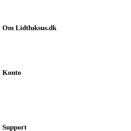
Om Lidtluksus.dk
Hvem er vi
Salgs- og leveringsbetingelser
Kontakt
Konto
Min konto
Se ordrer
Skift kodeord
Fortryd køb
Support