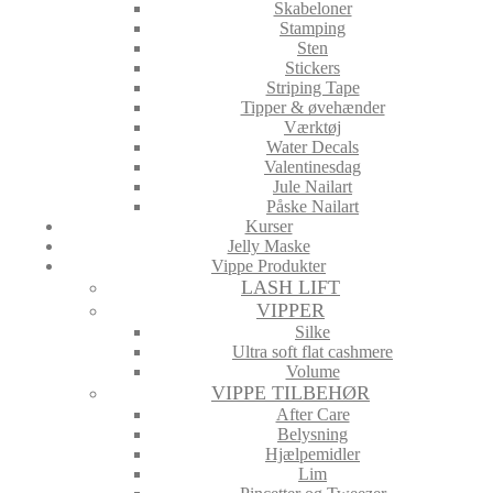
Skabeloner
Stamping
Sten
Stickers
Striping Tape
Tipper & øvehænder
Værktøj
Water Decals
Valentinesdag
Jule Nailart
Påske Nailart
Kurser
Jelly Maske
Vippe Produkter
LASH LIFT
VIPPER
Silke
Ultra soft flat cashmere
Volume
VIPPE TILBEHØR
After Care
Belysning
Hjælpemidler
Lim