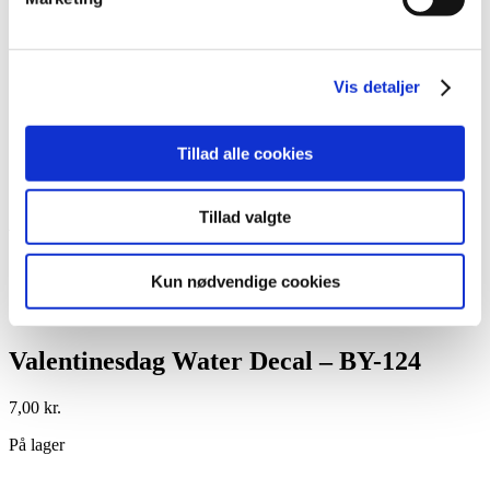
Lim
Pincetter og Tweezer
Vippe- & Brynfarve
Voks
Vis detaljer
DIY Lashes
Gavekort
Nedsatte Varer
Showroom
Tillad alle cookies
Søg
Tillad valgte
Vare: Valentinesdag Water Decal – BY-
124
Kun nødvendige cookies
Valentinesdag Water Decal – BY-124
7,00
kr.
På lager