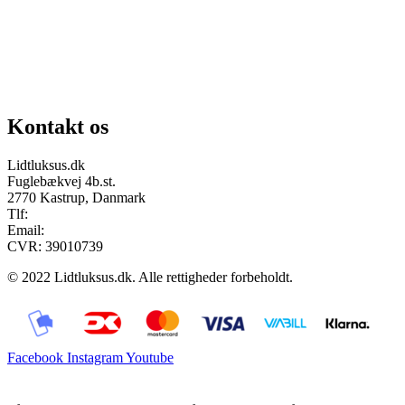
Chat på facebook
Se vores gruppe “Lidtluksus for alle”
Send os en mail
Kontakt os
Lidtluksus.dk
Fuglebækvej 4b.st.
2770 Kastrup, Danmark
Tlf:
28900326
Email:
info@lidtluksus.dk
CVR: 39010739
© 2022 Lidtluksus.dk. Alle rettigheder forbeholdt.
Facebook
Instagram
Youtube