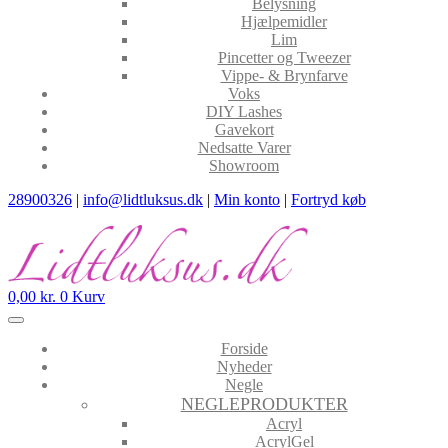
Belysning
Hjælpemidler
Lim
Pincetter og Tweezer
Vippe- & Brynfarve
Voks
DIY Lashes
Gavekort
Nedsatte Varer
Showroom
28900326
|
info@lidtluksus.dk
|
Min konto
|
Fortryd køb
0,00
kr.
0
Kurv
Forside
Nyheder
Negle
NEGLEPRODUKTER
Acryl
AcrylGel