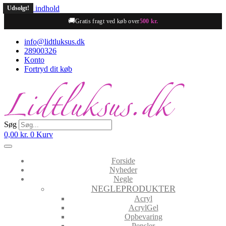
Videre til indhold
Udsolgt!
🚚
Gratis fragt ved køb over
500 kr.
info@lidtluksus.dk
28900326
Konto
Fortryd dit køb
Søg
0,00
kr.
0
Kurv
Forside
Nyheder
Negle
NEGLEPRODUKTER
Acryl
AcrylGel
Opbevaring
Pensler