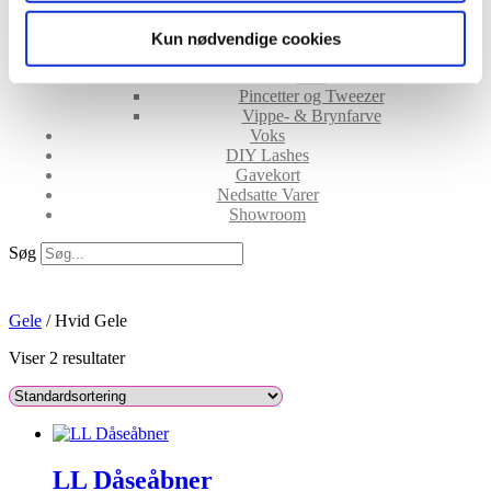
After Care
Belysning
Kun nødvendige cookies
Hjælpemidler
Lim
Pincetter og Tweezer
Vippe- & Brynfarve
Voks
DIY Lashes
Gavekort
Nedsatte Varer
Showroom
Søg
Hvid gele
Gele
/ Hvid Gele
Viser 2 resultater
LL Dåseåbner