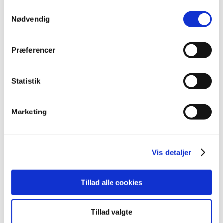
Glimmer & Pigmenter
Samtykkevalg
Hygiejne
Nødvendig
Maskiner og tilbehør
Nailart
Negle Olie
Skabeloner
Præferencer
Stamping
Sten
Stickers
Statistik
Striping Tape
Tipper & øvehænder
Værktøj
Water Decals
Marketing
Valentinesdag
Jule Nailart
Påske Nailart
Kurser
Vis detaljer
Jelly Maske
Vippe Produkter
LASH LIFT
Tillad alle cookies
VIPPER
Silke
Ultra soft flat cashmere
Volume
Tillad valgte
VIPPE TILBEHØR