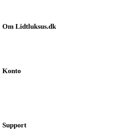
Om Lidtluksus.dk
Hvem er vi
Salgs- og leveringsbetingelser
Kontakt
Konto
Min konto
Se ordrer
Skift kodeord
Fortryd køb
Support