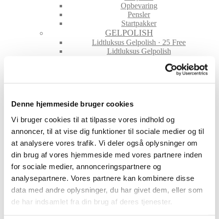
Opbevaring
Pensler
Startpakker
GELPOLISH
Lidtluksus Gelpolish · 25 Free
Lidtluksus Gelpolish
BMG Magic
LE
LE Fashion
LL Builder-In-A-Bottle
Rubber
Denne hjemmeside bruger cookies
Top & Base Coat
GELE
Vi bruger cookies til at tilpasse vores indhold og
ABC Farvet Gele
annoncer, til at vise dig funktioner til sociale medier og til
Base Gele
Cover Gele
at analysere vores trafik. Vi deler også oplysninger om
Hvid Gele
din brug af vores hjemmeside med vores partnere inden
Ice Cream Gele
for sociale medier, annonceringspartnere og
Klar Gele
Paint Gel
analysepartnere. Vores partnere kan kombinere disse
Waterway Colors
data med andre oplysninger, du har givet dem, eller som
NEGLE TILBEHØR
de har indsamlet fra din brug af deres tjenester.
File & Buffere
Folie