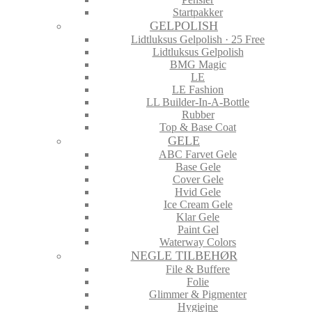
Startpakker
GELPOLISH
Lidtluksus Gelpolish · 25 Free
Lidtluksus Gelpolish
BMG Magic
LE
LE Fashion
LL Builder-In-A-Bottle
Rubber
Top & Base Coat
GELE
ABC Farvet Gele
Base Gele
Cover Gele
Hvid Gele
Ice Cream Gele
Klar Gele
Paint Gel
Waterway Colors
NEGLE TILBEHØR
File & Buffere
Folie
Glimmer & Pigmenter
Hygiejne