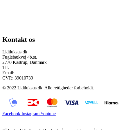
Chat på facebook
Se vores gruppe “Lidtluksus for alle”
Send os en mail
Kontakt os
Lidtluksus.dk
Fuglebækvej 4b.st.
2770 Kastrup, Danmark
Tlf:
28900326
Email:
info@lidtluksus.dk
CVR: 39010739
© 2022 Lidtluksus.dk. Alle rettigheder forbeholdt.
Facebook
Instagram
Youtube