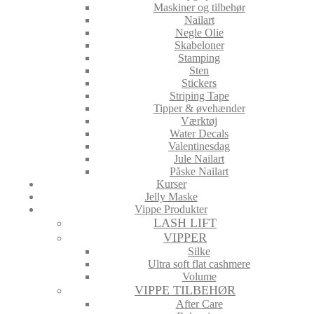
Maskiner og tilbehør
Nailart
Negle Olie
Skabeloner
Stamping
Sten
Stickers
Striping Tape
Tipper & øvehænder
Værktøj
Water Decals
Valentinesdag
Jule Nailart
Påske Nailart
Kurser
Jelly Maske
Vippe Produkter
LASH LIFT
VIPPER
Silke
Ultra soft flat cashmere
Volume
VIPPE TILBEHØR
After Care