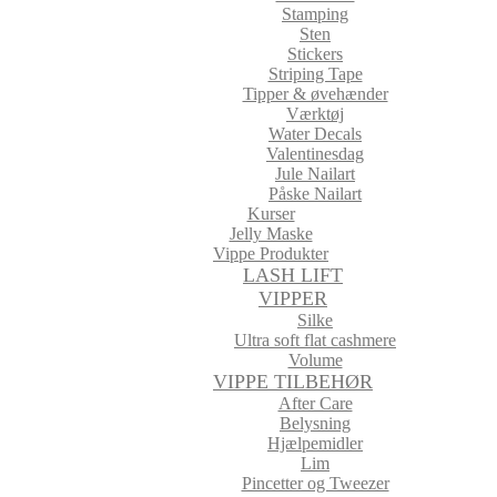
Stamping
Sten
Stickers
Striping Tape
Tipper & øvehænder
Værktøj
Water Decals
Valentinesdag
Jule Nailart
Påske Nailart
Kurser
Jelly Maske
Vippe Produkter
LASH LIFT
VIPPER
Silke
Ultra soft flat cashmere
Volume
VIPPE TILBEHØR
After Care
Belysning
Hjælpemidler
Lim
Pincetter og Tweezer