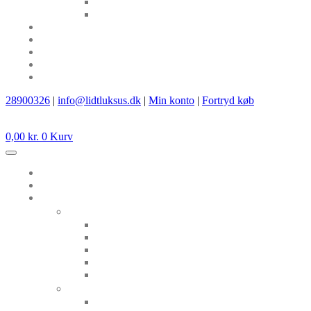
28900326
|
info@lidtluksus.dk
|
Min konto
|
Fortryd køb
0,00
kr.
0
Kurv