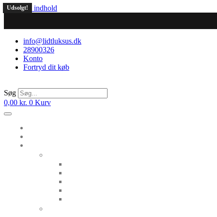
Videre til indhold
Udsolgt!
info@lidtluksus.dk
28900326
Konto
Fortryd dit køb
Søg
0,00
kr.
0
Kurv