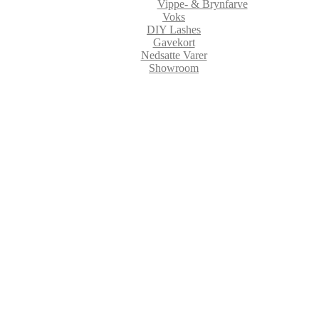
Vippe- & Brynfarve
Voks
DIY Lashes
Gavekort
Nedsatte Varer
Showroom
Lidtluksus Gelpolish og Gella