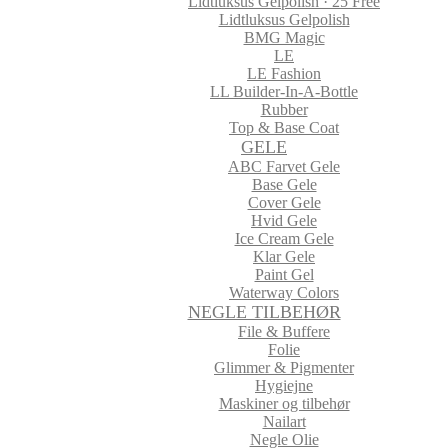
Lidtluksus Gelpolish · 25 Free
Lidtluksus Gelpolish
BMG Magic
LE
LE Fashion
LL Builder-In-A-Bottle
Rubber
Top & Base Coat
GELE
ABC Farvet Gele
Base Gele
Cover Gele
Hvid Gele
Ice Cream Gele
Klar Gele
Paint Gel
Waterway Colors
NEGLE TILBEHØR
File & Buffere
Folie
Glimmer & Pigmenter
Hygiejne
Maskiner og tilbehør
Nailart
Negle Olie