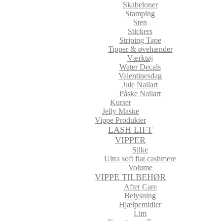
Skabeloner
Stamping
Sten
Stickers
Striping Tape
Tipper & øvehænder
Værktøj
Water Decals
Valentinesdag
Jule Nailart
Påske Nailart
Kurser
Jelly Maske
Vippe Produkter
LASH LIFT
VIPPER
Silke
Ultra soft flat cashmere
Volume
VIPPE TILBEHØR
After Care
Belysning
Hjælpemidler
Lim