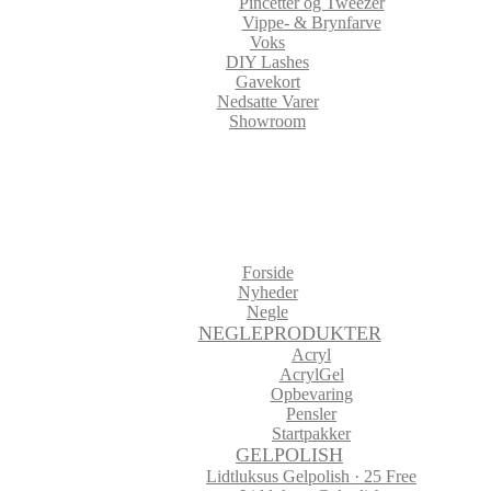
Pincetter og Tweezer
Vippe- & Brynfarve
Voks
DIY Lashes
Gavekort
Nedsatte Varer
Showroom
Forside
Nyheder
Negle
NEGLEPRODUKTER
Acryl
AcrylGel
Opbevaring
Pensler
Startpakker
GELPOLISH
Lidtluksus Gelpolish · 25 Free