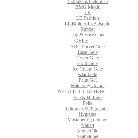
Lidtluksus Gelpolish
BMG Magic
LE
LE Fashion
LL Builder-In-A-Bottle
Rubber
Top & Base Coat
GELE
ABC Farvet Gele
Base Gele
Cover Gele
Hvid Gele
Ice Cream Gele
Klar Gele
Paint Gel
Waterway Colors
NEGLE TILBEHØR
File & Buffere
Folie
Glimmer & Pigmenter
Hygiejne
Maskiner og tilbehør
Nailart
Negle Olie
Skabeloner