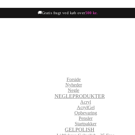
🚚
Gratis fragt ved køb over
500 kr.
Forside
Nyheder
Negle
NEGLEPRODUKTER
Acryl
AcrylGel
Opbevaring
Pensler
Startpakker
GELPOLISH