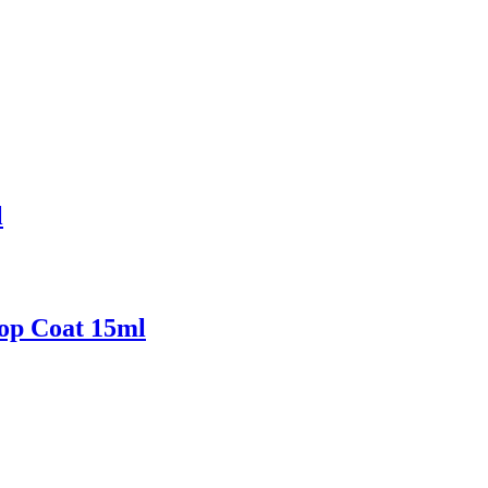
l
op Coat 15ml