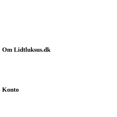
Om Lidtluksus.dk
Hvem er vi
Salgs- og leveringsbetingelser
Kontakt
Konto
Min konto
Se ordrer