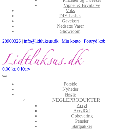
Pincetter og Tweezer
Vippe- & Brynfarve
Voks
DIY Lashes
Gavekort
Nedsatte Varer
Showroom
28900326
|
info@lidtluksus.dk
|
Min konto
|
Fortryd køb
0,00
kr.
0
Kurv
Forside
Nyheder
Negle
NEGLEPRODUKTER
Acryl
AcrylGel
Opbevaring
Pensler
Startpakker