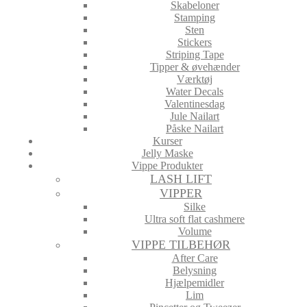
Skabeloner
Stamping
Sten
Stickers
Striping Tape
Tipper & øvehænder
Værktøj
Water Decals
Valentinesdag
Jule Nailart
Påske Nailart
Kurser
Jelly Maske
Vippe Produkter
LASH LIFT
VIPPER
Silke
Ultra soft flat cashmere
Volume
VIPPE TILBEHØR
After Care
Belysning
Hjælpemidler
Lim