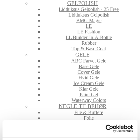
GELPOLISH
Lidtluksus Gelpolish · 25 Free
Lidtluksus Gelpolish
BMG Magic
LE
LE Fashion
LL Builder-In-A-Bottle
Rubber
Top & Base Coat
GELE
ABC Farvet Gele
Base Gele
Cover Gele
Hvid Gele
Ice Cream Gele
Klar Gele
Paint Gel
Waterway Colors
NEGLE TILBEHØR
File & Buffere
Folie
Glimmer & Pigmenter
Hygiejne
Maskiner og tilbehør