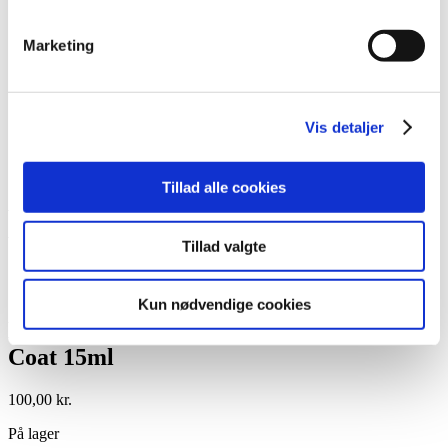
Lim
Pincetter og Tweezer
Marketing
Vippe- & Brynfarve
Voks
DIY Lashes
Gavekort
Nedsatte Varer
Vis detaljer
Showroom
Søg
Tillad alle cookies
Vare: LL Gelpolish Super Shiny Non-
Wipe Top Coat 15ml
Tillad valgte
Kun nødvendige cookies
LL Gelpolish Super Shiny Non-Wipe Top
Coat 15ml
100,00
kr.
På lager