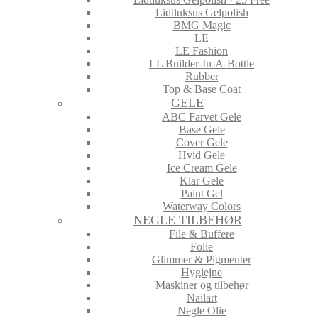
Lidtluksus Gelpolish
BMG Magic
LE
LE Fashion
LL Builder-In-A-Bottle
Rubber
Top & Base Coat
GELE
ABC Farvet Gele
Base Gele
Cover Gele
Hvid Gele
Ice Cream Gele
Klar Gele
Paint Gel
Waterway Colors
NEGLE TILBEHØR
File & Buffere
Folie
Glimmer & Pigmenter
Hygiejne
Maskiner og tilbehør
Nailart
Negle Olie