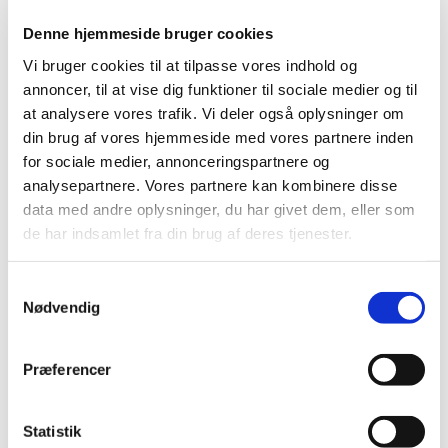
Nailart
Negle Olie
Denne hjemmeside bruger cookies
Skabeloner
Stamping
Vi bruger cookies til at tilpasse vores indhold og
Sten
annoncer, til at vise dig funktioner til sociale medier og til
Stickers
Striping Tape
at analysere vores trafik. Vi deler også oplysninger om
Tipper & øvehænder
din brug af vores hjemmeside med vores partnere inden
Værktøj
for sociale medier, annonceringspartnere og
Water Decals
Valentinesdag
analysepartnere. Vores partnere kan kombinere disse
Jule Nailart
data med andre oplysninger, du har givet dem, eller som
Påske Nailart
de har indsamlet fra din brug af deres tjenester.
Kurser
Jelly Maske
Vippe Produkter
Samtykkevalg
LASH LIFT
Nødvendig
VIPPER
Silke
Ultra soft flat cashmere
Volume
Præferencer
VIPPE TILBEHØR
After Care
Belysning
Statistik
Hjælpemidler