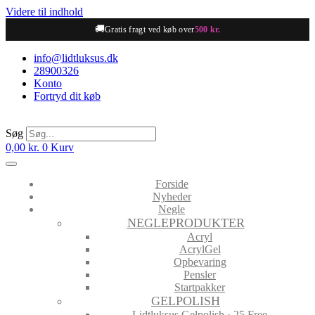
Videre til indhold
🚚
Gratis fragt ved køb over
500 kr.
info@lidtluksus.dk
28900326
Konto
Fortryd dit køb
Søg
0,00
kr.
0
Kurv
Forside
Nyheder
Negle
NEGLEPRODUKTER
Acryl
AcrylGel
Opbevaring
Pensler
Startpakker
GELPOLISH
Lidtluksus Gelpolish · 25 Free