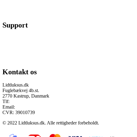
Skift kodeord
Fortryd køb
Support
Chat på facebook
Se vores gruppe “Lidtluksus for alle”
Send os en mail
Kontakt os
Lidtluksus.dk
Fuglebækvej 4b.st.
2770 Kastrup, Danmark
Tlf:
28900326
Email:
info@lidtluksus.dk
CVR: 39010739
© 2022 Lidtluksus.dk. Alle rettigheder forbeholdt.