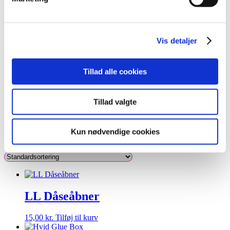
Lim
Pincetter og Tweezer
Vippe- & Brynfarve
Voks
Vis detaljer
DIY Lashes
Gavekort
Nedsatte Varer
Showroom
Tillad alle cookies
Søg
Vippe Lim til Øjenvipper
Tillad valgte
Vippe Produkter
/
Vippe tilbehør
/ Lim
Kun nødvendige cookies
Viser 4 resultater
LL Dåseåbner
15,00
kr.
Tilføj til kurv