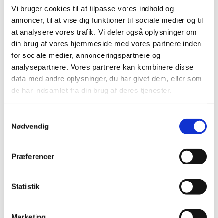
Nailart
Vi bruger cookies til at tilpasse vores indhold og
Negle Olie
Skabeloner
annoncer, til at vise dig funktioner til sociale medier og til
Stamping
at analysere vores trafik. Vi deler også oplysninger om
Sten
din brug af vores hjemmeside med vores partnere inden
Stickers
Striping Tape
for sociale medier, annonceringspartnere og
Tipper & øvehænder
analysepartnere. Vores partnere kan kombinere disse
Værktøj
data med andre oplysninger, du har givet dem, eller som
Water Decals
Valentinesdag
de har indsamlet fra din brug af deres tjenester.
Jule Nailart
Påske Nailart
Kurser
Samtykkevalg
Jelly Maske
Nødvendig
Vippe Produkter
LASH LIFT
VIPPER
Præferencer
Silke
Ultra soft flat cashmere
Volume
Statistik
VIPPE TILBEHØR
After Care
Belysning
Hjælpemidler
Marketing