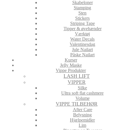
Skabeloner
Stamping
Sten
Stickers
Striping Tape
Tipper & øvehænder
Værktøj
Water Decals
Valentinesdag
Jule Nailart
Påske Nailart
Kurser
Jelly Maske
Vippe Produkter
LASH LIFT
VIPPER
Silke
Ultra soft flat cashmere
Volume
VIPPE TILBEHØR
After Care
Belysning
Hjælpemidler
Lim