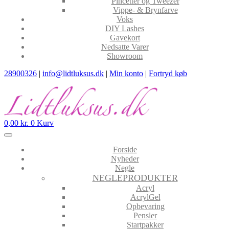
Pincetter og Tweezer
Vippe- & Brynfarve
Voks
DIY Lashes
Gavekort
Nedsatte Varer
Showroom
28900326
|
info@lidtluksus.dk
|
Min konto
|
Fortryd køb
0,00
kr.
0
Kurv
Forside
Nyheder
Negle
NEGLEPRODUKTER
Acryl
AcrylGel
Opbevaring
Pensler
Startpakker