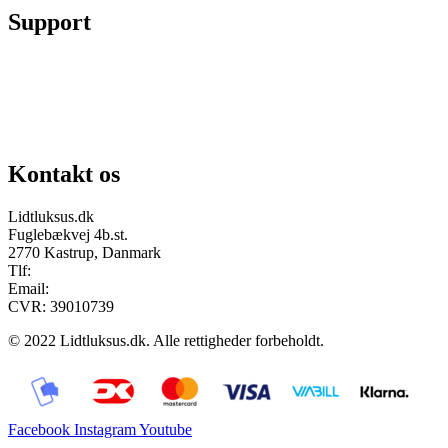
Support
Chat på facebook
Se vores gruppe “Lidtluksus for alle”
Send os en mail
Kontakt os
Lidtluksus.dk
Fuglebækvej 4b.st.
2770 Kastrup, Danmark
Tlf:
28900326
Email:
info@lidtluksus.dk
CVR: 39010739
© 2022 Lidtluksus.dk. Alle rettigheder forbeholdt.
Facebook
Instagram
Youtube