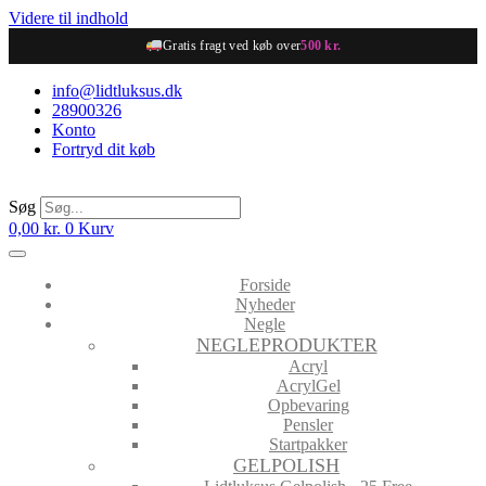
Videre til indhold
Gratis fragt ved køb over
500 kr.
info@lidtluksus.dk
28900326
Konto
Fortryd dit køb
Søg
0,00
kr.
0
Kurv
Forside
Nyheder
Negle
NEGLEPRODUKTER
Acryl
AcrylGel
Opbevaring
Pensler
Startpakker
GELPOLISH