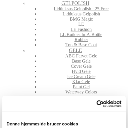
GELPOLISH
Lidtluksus Gelpolish · 25 Free
Lidtluksus Gelpolish
BMG Magic
LE
LE Fashion
LL Builder-In-A-Bottle
Rubber
Top & Base Coat
GELE
ABC Farvet Gele
Base Gele
Cover Gele
Hvid Gele
Ice Cream Gele
Klar Gele
Paint Gel
Waterway Colors
NEGLE TILBEHØR
File & Buffere
Folie
Glimmer & Pigmenter
Hygiejne
Maskiner og tilbehør
Denne hjemmeside bruger cookies