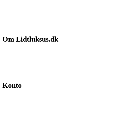
Om Lidtluksus.dk
Hvem er vi
Salgs- og leveringsbetingelser
Kontakt
Konto
Min konto
Se ordrer
Skift kodeord
Fortryd køb