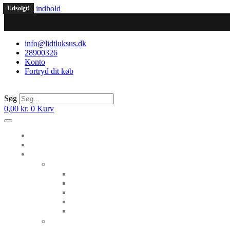
Videre til indhold
Udsolgt!
info@lidtluksus.dk
28900326
Konto
Fortryd dit køb
Søg
0,00
kr.
0
Kurv