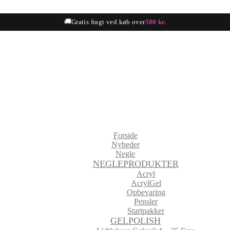
🚚
Gratis fragt ved køb over
500 kr.
Forside
Nyheder
Negle
NEGLEPRODUKTER
Acryl
AcrylGel
Opbevaring
Pensler
Startpakker
GELPOLISH