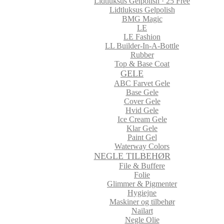
Lidtluksus Gelpolish · 25 Free
Lidtluksus Gelpolish
BMG Magic
LE
LE Fashion
LL Builder-In-A-Bottle
Rubber
Top & Base Coat
GELE
ABC Farvet Gele
Base Gele
Cover Gele
Hvid Gele
Ice Cream Gele
Klar Gele
Paint Gel
Waterway Colors
NEGLE TILBEHØR
File & Buffere
Folie
Glimmer & Pigmenter
Hygiejne
Maskiner og tilbehør
Nailart
Negle Olie