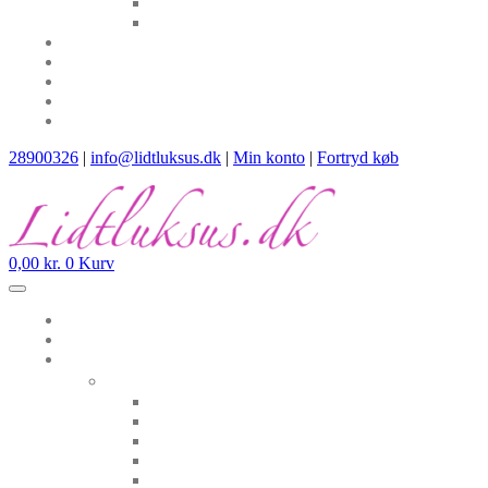
28900326
|
info@lidtluksus.dk
|
Min konto
|
Fortryd køb
0,00
kr.
0
Kurv