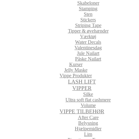
Skabeloner
Stamping
Sten
Stickers
Striping Tape
Tipper & øvehænder
Værktøj
Water Decals
Valentinesdag
Jule Nailart
Påske Nailart
Kurser
Jelly Maske
Vippe Produkter
LASH LIFT
VIPPER
Silke
Ultra soft flat cashmere
Volume
VIPPE TILBEHØR
After Care
Belysning
Hjælpemidler
Lim