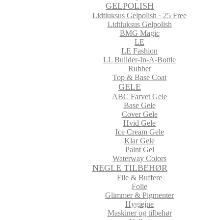
GELPOLISH
Lidtluksus Gelpolish · 25 Free
Lidtluksus Gelpolish
BMG Magic
LE
LE Fashion
LL Builder-In-A-Bottle
Rubber
Top & Base Coat
GELE
ABC Farvet Gele
Base Gele
Cover Gele
Hvid Gele
Ice Cream Gele
Klar Gele
Paint Gel
Waterway Colors
NEGLE TILBEHØR
File & Buffere
Folie
Glimmer & Pigmenter
Hygiejne
Maskiner og tilbehør