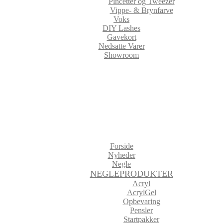
Pincetter og Tweezer
Vippe- & Brynfarve
Voks
DIY Lashes
Gavekort
Nedsatte Varer
Showroom
Forside
Nyheder
Negle
NEGLEPRODUKTER
Acryl
AcrylGel
Opbevaring
Pensler
Startpakker