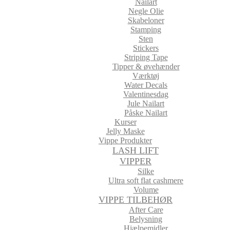
Nailart
Negle Olie
Skabeloner
Stamping
Sten
Stickers
Striping Tape
Tipper & øvehænder
Værktøj
Water Decals
Valentinesdag
Jule Nailart
Påske Nailart
Kurser
Jelly Maske
Vippe Produkter
LASH LIFT
VIPPER
Silke
Ultra soft flat cashmere
Volume
VIPPE TILBEHØR
After Care
Belysning
Hjælpemidler