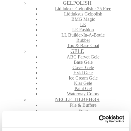
GELPOLISH
Lidtluksus Gelpolish · 25 Free
Lidtluksus Gelpolish
BMG Magic
LE
LE Fashion
LL Builder-In-A-Bottle
Rubber
Top & Base Coat
GELE
ABC Farvet Gele
Base Gele
Cover Gele
Hvid Gele
Ice Cream Gele
Klar Gele
Paint Gel
Waterway Colors
NEGLE TILBEHØR
File & Buffere
Folie
Glimmer & Pigmenter
Hygiejne
Maskiner og tilbehør