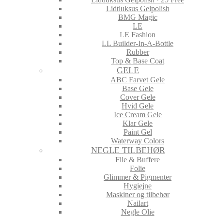
Lidtluksus Gelpolish
BMG Magic
LE
LE Fashion
LL Builder-In-A-Bottle
Rubber
Top & Base Coat
GELE
ABC Farvet Gele
Base Gele
Cover Gele
Hvid Gele
Ice Cream Gele
Klar Gele
Paint Gel
Waterway Colors
NEGLE TILBEHØR
File & Buffere
Folie
Glimmer & Pigmenter
Hygiejne
Maskiner og tilbehør
Nailart
Negle Olie