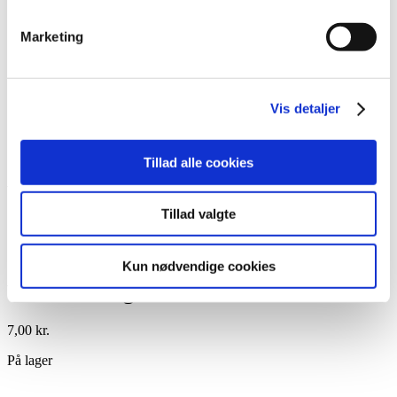
Lim
Pincetter og Tweezer
Marketing
Vippe- & Brynfarve
Voks
DIY Lashes
Gavekort
Nedsatte Varer
Vis detaljer
Showroom
Søg
Tillad alle cookies
Vare: Valentinesdag Water Decal – BY-
123
Tillad valgte
Kun nødvendige cookies
Valentinesdag Water Decal – BY-123
7,00
kr.
På lager