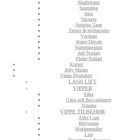
Skabeloner
Stamping
Sten
Stickers
Striping Tape
Tipper & øvehænder
Værktøj
Water Decals
Valentinesdag
Jule Nailart
Påske Nailart
Kurser
Jelly Maske
Vippe Produkter
LASH LIFT
VIPPER
Silke
Ultra soft flat cashmere
Volume
VIPPE TILBEHØR
After Care
Belysning
Hjælpemidler
Lim