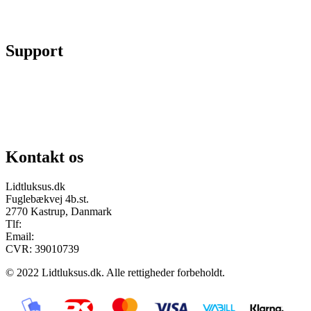
Fortryd køb
Support
Chat på facebook
Se vores gruppe “Lidtluksus for alle”
Send os en mail
Kontakt os
Lidtluksus.dk
Fuglebækvej 4b.st.
2770 Kastrup, Danmark
Tlf:
28900326
Email:
info@lidtluksus.dk
CVR: 39010739
© 2022 Lidtluksus.dk. Alle rettigheder forbeholdt.