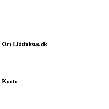
Om Lidtluksus.dk
Hvem er vi
Salgs- og leveringsbetingelser
Kontakt
Konto
Min konto
Se ordrer
Skift kodeord