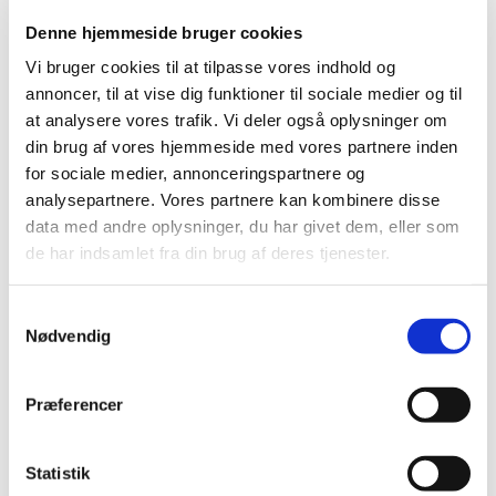
Nailart
Negle Olie
Denne hjemmeside bruger cookies
Skabeloner
Stamping
Vi bruger cookies til at tilpasse vores indhold og
Sten
annoncer, til at vise dig funktioner til sociale medier og til
Stickers
at analysere vores trafik. Vi deler også oplysninger om
Striping Tape
Tipper & øvehænder
din brug af vores hjemmeside med vores partnere inden
Værktøj
for sociale medier, annonceringspartnere og
Water Decals
analysepartnere. Vores partnere kan kombinere disse
Valentinesdag
Jule Nailart
data med andre oplysninger, du har givet dem, eller som
Påske Nailart
de har indsamlet fra din brug af deres tjenester.
Kurser
Jelly Maske
Vippe Produkter
Samtykkevalg
LASH LIFT
Nødvendig
VIPPER
Silke
Ultra soft flat cashmere
Præferencer
Volume
VIPPE TILBEHØR
After Care
Belysning
Statistik
Hjælpemidler