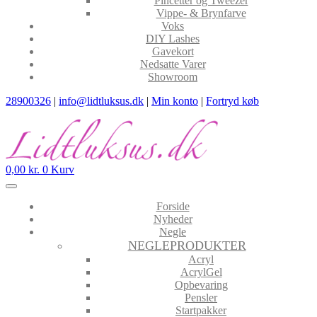
Pincetter og Tweezer
Vippe- & Brynfarve
Voks
DIY Lashes
Gavekort
Nedsatte Varer
Showroom
28900326
|
info@lidtluksus.dk
|
Min konto
|
Fortryd køb
0,00
kr.
0
Kurv
Forside
Nyheder
Negle
NEGLEPRODUKTER
Acryl
AcrylGel
Opbevaring
Pensler
Startpakker