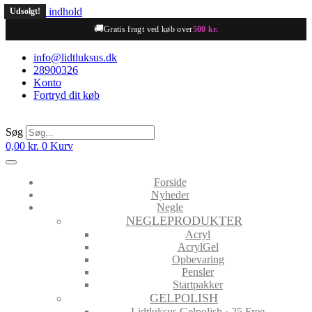
Videre til indhold
Udsolgt!
Udsolgt!
🚚
Gratis fragt ved køb over
500 kr.
info@lidtluksus.dk
28900326
Konto
Fortryd dit køb
Søg
0,00
kr.
0
Kurv
Forside
Nyheder
Negle
NEGLEPRODUKTER
Acryl
AcrylGel
Opbevaring
Pensler
Startpakker
GELPOLISH
Lidtluksus Gelpolish · 25 Free