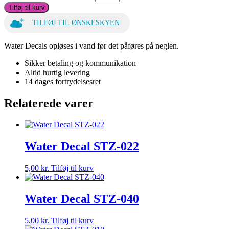
Tilføj til kurv
TILFØJ TIL ØNSKESKYEN
Water Decals opløses i vand før det påføres på neglen.
Sikker betaling og kommunikation
Altid hurtig levering
14 dages fortrydelsesret
Relaterede varer
Water Decal STZ-022
5,00
kr.
Tilføj til kurv
Water Decal STZ-040
5,00
kr.
Tilføj til kurv