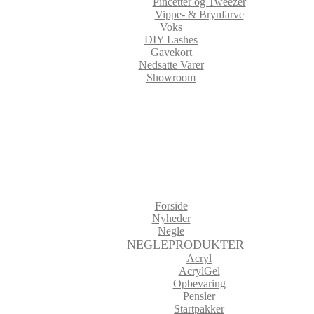
Pincetter og Tweezer
Vippe- & Brynfarve
Voks
DIY Lashes
Gavekort
Nedsatte Varer
Showroom
Forside
Nyheder
Negle
NEGLEPRODUKTER
Acryl
AcrylGel
Opbevaring
Pensler
Startpakker