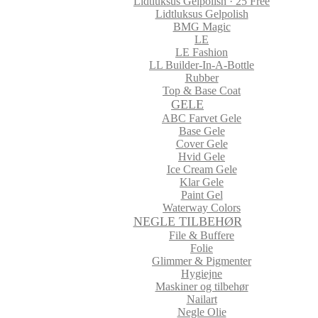
Lidtluksus Gelpolish · 25 Free
Lidtluksus Gelpolish
BMG Magic
LE
LE Fashion
LL Builder-In-A-Bottle
Rubber
Top & Base Coat
GELE
ABC Farvet Gele
Base Gele
Cover Gele
Hvid Gele
Ice Cream Gele
Klar Gele
Paint Gel
Waterway Colors
NEGLE TILBEHØR
File & Buffere
Folie
Glimmer & Pigmenter
Hygiejne
Maskiner og tilbehør
Nailart
Negle Olie