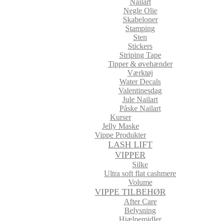
Nailart
Negle Olie
Skabeloner
Stamping
Sten
Stickers
Striping Tape
Tipper & øvehænder
Værktøj
Water Decals
Valentinesdag
Jule Nailart
Påske Nailart
Kurser
Jelly Maske
Vippe Produkter
LASH LIFT
VIPPER
Silke
Ultra soft flat cashmere
Volume
VIPPE TILBEHØR
After Care
Belysning
Hjælpemidler