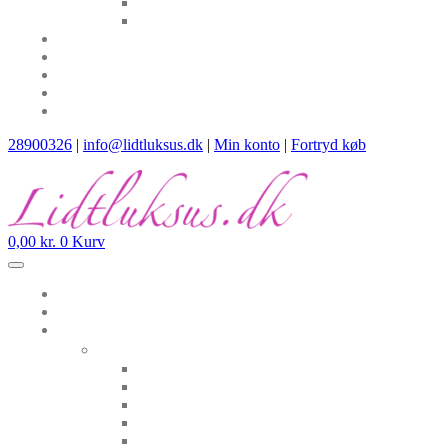
28900326
|
info@lidtluksus.dk
|
Min konto
|
Fortryd køb
0,00
kr.
0
Kurv