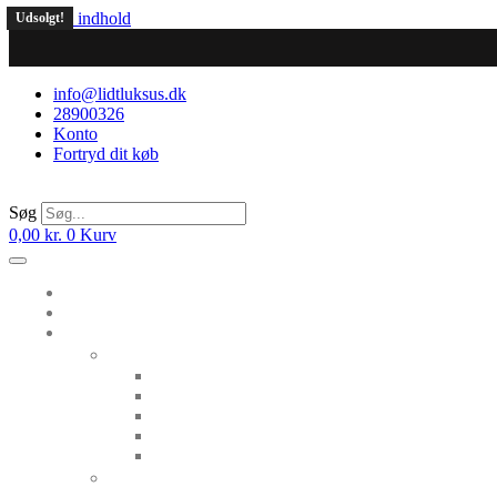
Videre til indhold
Udsolgt!
info@lidtluksus.dk
28900326
Konto
Fortryd dit køb
Søg
0,00
kr.
0
Kurv