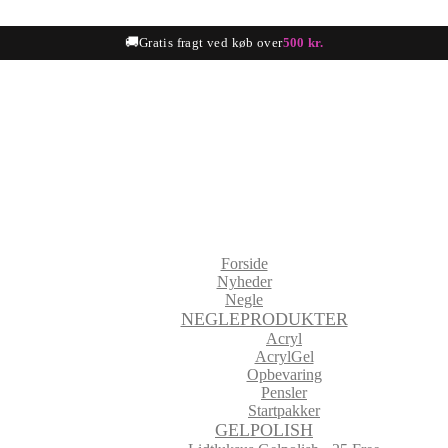
🚚
Gratis fragt ved køb over
500 kr.
Forside
Nyheder
Negle
NEGLEPRODUKTER
Acryl
AcrylGel
Opbevaring
Pensler
Startpakker
GELPOLISH