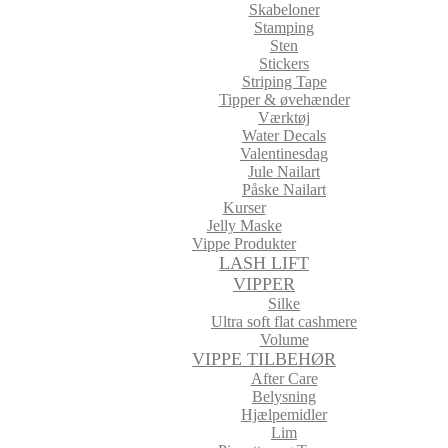
Skabeloner
Stamping
Sten
Stickers
Striping Tape
Tipper & øvehænder
Værktøj
Water Decals
Valentinesdag
Jule Nailart
Påske Nailart
Kurser
Jelly Maske
Vippe Produkter
LASH LIFT
VIPPER
Silke
Ultra soft flat cashmere
Volume
VIPPE TILBEHØR
After Care
Belysning
Hjælpemidler
Lim