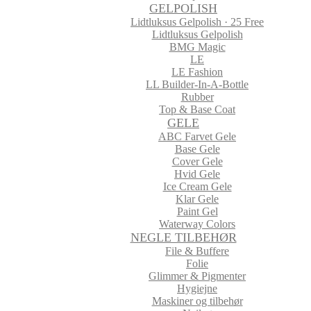
GELPOLISH
Lidtluksus Gelpolish · 25 Free
Lidtluksus Gelpolish
BMG Magic
LE
LE Fashion
LL Builder-In-A-Bottle
Rubber
Top & Base Coat
GELE
ABC Farvet Gele
Base Gele
Cover Gele
Hvid Gele
Ice Cream Gele
Klar Gele
Paint Gel
Waterway Colors
NEGLE TILBEHØR
File & Buffere
Folie
Glimmer & Pigmenter
Hygiejne
Maskiner og tilbehør