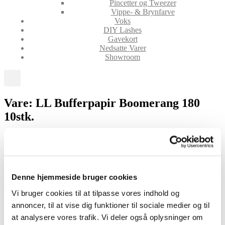
Pincetter og Tweezer
Vippe- & Brynfarve
Voks
DIY Lashes
Gavekort
Nedsatte Varer
Showroom
Vare: LL Bufferpapir Boomerang 180
10stk.
LL Bufferpapir Boomerang 180 10stk.
Denne hjemmeside bruger cookies
49,00
kr.
Vi bruger cookies til at tilpasse vores indhold og
annoncer, til at vise dig funktioner til sociale medier og til
På lager
at analysere vores trafik. Vi deler også oplysninger om