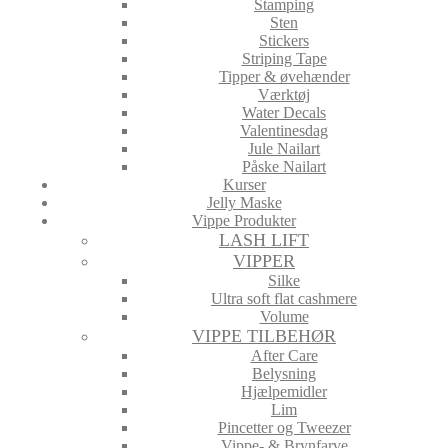
Stamping
Sten
Stickers
Striping Tape
Tipper & øvehænder
Værktøj
Water Decals
Valentinesdag
Jule Nailart
Påske Nailart
Kurser
Jelly Maske
Vippe Produkter
LASH LIFT
VIPPER
Silke
Ultra soft flat cashmere
Volume
VIPPE TILBEHØR
After Care
Belysning
Hjælpemidler
Lim
Pincetter og Tweezer
Vippe- & Brynfarve