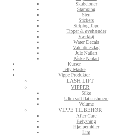
Skabeloner
Stamping
Sten
Stickers
Striping Tape
Tipper & øvehænder
Værktøj
Water Decals
Valentinesdag
Jule Nailart
Påske Nailart
Kurser
Jelly Maske
Vippe Produkter
LASH LIFT
VIPPER
Silke
Ultra soft flat cashmere
Volume
VIPPE TILBEHØR
After Care
Belysning
Hjælpemidler
Lim