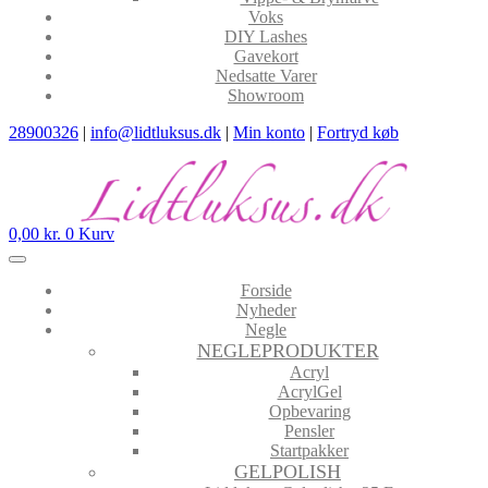
Voks
DIY Lashes
Gavekort
Nedsatte Varer
Showroom
28900326
|
info@lidtluksus.dk
|
Min konto
|
Fortryd køb
0,00
kr.
0
Kurv
Forside
Nyheder
Negle
NEGLEPRODUKTER
Acryl
AcrylGel
Opbevaring
Pensler
Startpakker
GELPOLISH