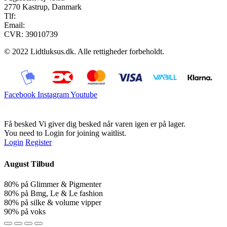
2770 Kastrup, Danmark
Tlf:
28900326
Email:
info@lidtluksus.dk
CVR: 39010739
© 2022 Lidtluksus.dk. Alle rettigheder forbeholdt.
Facebook
Instagram
Youtube
Få besked
Vi giver dig besked når varen igen er på lager.
You need to Login for joining waitlist.
Login
Register
August Tilbud
80% på Glimmer & Pigmenter
80% på Bmg, Le & Le fashion
80% på silke & volume vipper
90% på voks