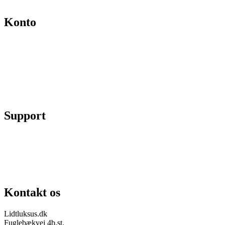
Kontakt
Konto
Min konto
Se ordrer
Skift kodeord
Fortryd køb
Support
Chat på facebook
Se vores gruppe “Lidtluksus for alle”
Send os en mail
Kontakt os
Lidtluksus.dk
Fuglebækvej 4b.st.