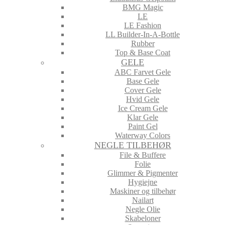
BMG Magic
LE
LE Fashion
LL Builder-In-A-Bottle
Rubber
Top & Base Coat
GELE
ABC Farvet Gele
Base Gele
Cover Gele
Hvid Gele
Ice Cream Gele
Klar Gele
Paint Gel
Waterway Colors
NEGLE TILBEHØR
File & Buffere
Folie
Glimmer & Pigmenter
Hygiejne
Maskiner og tilbehør
Nailart
Negle Olie
Skabeloner