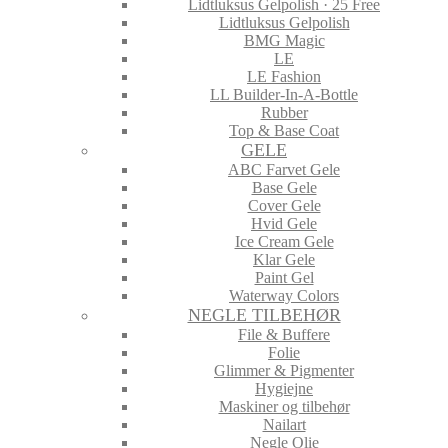
Lidtluksus Gelpolish · 25 Free
Lidtluksus Gelpolish
BMG Magic
LE
LE Fashion
LL Builder-In-A-Bottle
Rubber
Top & Base Coat
GELE
ABC Farvet Gele
Base Gele
Cover Gele
Hvid Gele
Ice Cream Gele
Klar Gele
Paint Gel
Waterway Colors
NEGLE TILBEHØR
File & Buffere
Folie
Glimmer & Pigmenter
Hygiejne
Maskiner og tilbehør
Nailart
Negle Olie