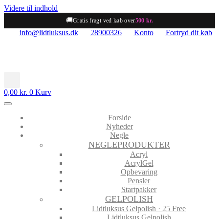
Videre til indhold
🚚
Gratis fragt ved køb over
500 kr.
info@lidtluksus.dk
28900326
Konto
Fortryd dit køb
0,00
kr.
0
Kurv
Forside
Nyheder
Negle
NEGLEPRODUKTER
Acryl
AcrylGel
Opbevaring
Pensler
Startpakker
GELPOLISH
Lidtluksus Gelpolish · 25 Free
Lidtluksus Gelpolish