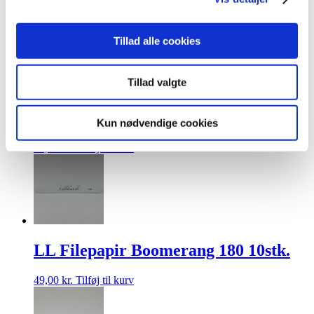
14 dages fortrydelsesret
Relaterede varer
Tillad alle cookies
Tillad valgte
LL Bufferpapir Boomerang 100
10stk.
Kun nødvendige cookies
49,00
kr.
Tilføj til kurv
LL Filepapir Boomerang 180 10stk.
49,00
kr.
Tilføj til kurv