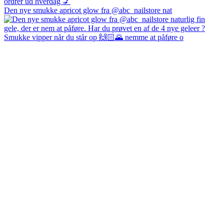
Den nye smukke apricot glow fra @abc_nailstore nat
Smukke vipper når du står op 🙌🏻🌄 nemme at påføre o