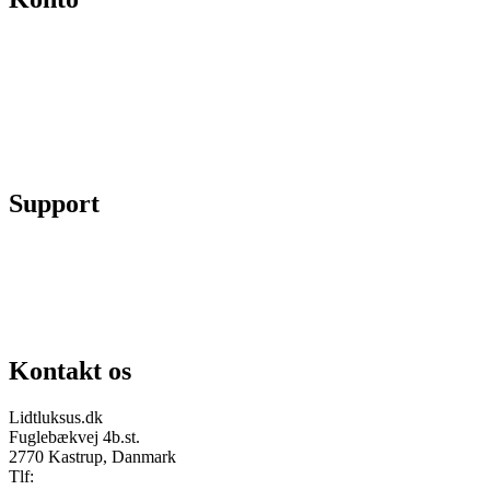
Min konto
Se ordrer
Skift kodeord
Fortryd køb
Support
Chat på facebook
Se vores gruppe “Lidtluksus for alle”
Send os en mail
Kontakt os
Lidtluksus.dk
Fuglebækvej 4b.st.
2770 Kastrup, Danmark
Tlf:
28900326