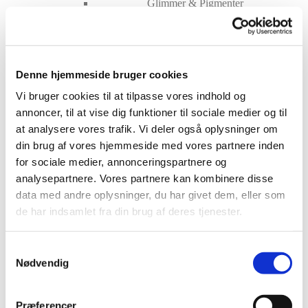
Glimmer & Pigmenter
Hygiejne
Maskiner og tilbehør
Nailart
Negle Olie
Skabeloner
Denne hjemmeside bruger cookies
Stamping
Sten
Vi bruger cookies til at tilpasse vores indhold og
Stickers
annoncer, til at vise dig funktioner til sociale medier og til
Striping Tape
Tipper & øvehænder
at analysere vores trafik. Vi deler også oplysninger om
Værktøj
din brug af vores hjemmeside med vores partnere inden
Water Decals
for sociale medier, annonceringspartnere og
Valentinesdag
Jule Nailart
analysepartnere. Vores partnere kan kombinere disse
Påske Nailart
data med andre oplysninger, du har givet dem, eller som
Kurser
de har indsamlet fra din brug af deres tjenester.
Jelly Maske
Vippe Produkter
LASH LIFT
Samtykkevalg
VIPPER
Nødvendig
Silke
Ultra soft flat cashmere
Volume
VIPPE TILBEHØR
Præferencer