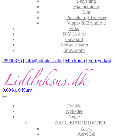
Belysning
Hjælpemidler
Lim
Pincetter og Tweezer
Vippe- & Brynfarve
Voks
DIY Lashes
Gavekort
Nedsatte Varer
Showroom
28900326
|
info@lidtluksus.dk
|
Min konto
|
Fortryd køb
0,00
kr.
0
Kurv
Forside
Nyheder
Negle
NEGLEPRODUKTER
Acryl
AcrylGel