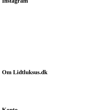
Instagram
Om Lidtluksus.dk
Hvem er vi
Salgs- og leveringsbetingelser
Kontakt
Konto