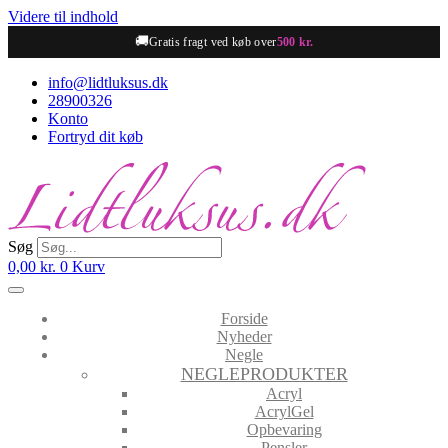
Videre til indhold
🚚
Gratis fragt ved køb over
500 kr.
info@lidtluksus.dk
28900326
Konto
Fortryd dit køb
Søg
0,00
kr.
0
Kurv
Forside
Nyheder
Negle
NEGLEPRODUKTER
Acryl
AcrylGel
Opbevaring
Pensler