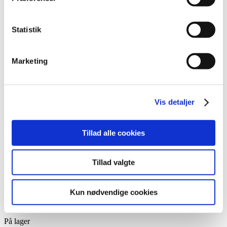
After Care
Belysning
Hjælpemidler
Statistik
Lim
Pincetter og Tweezer
Vippe- & Brynfarve
Marketing
Voks
DIY Lashes
Gavekort
Nedsatte Varer
Showroom
Vis detaljer
Søg
Tillad alle cookies
Vare: Lidtluksus Buffer 240/320
Tillad valgte
Lidtluksus Buffer 240/320
Kun nødvendige cookies
9,95
kr.
På lager