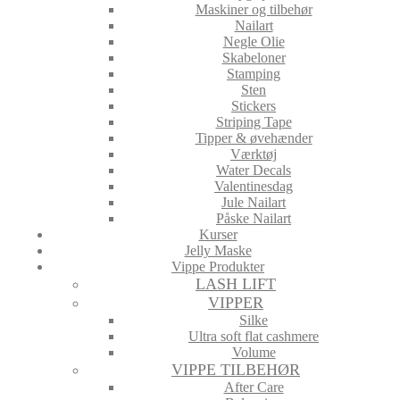
Maskiner og tilbehør
Nailart
Negle Olie
Skabeloner
Stamping
Sten
Stickers
Striping Tape
Tipper & øvehænder
Værktøj
Water Decals
Valentinesdag
Jule Nailart
Påske Nailart
Kurser
Jelly Maske
Vippe Produkter
LASH LIFT
VIPPER
Silke
Ultra soft flat cashmere
Volume
VIPPE TILBEHØR
After Care