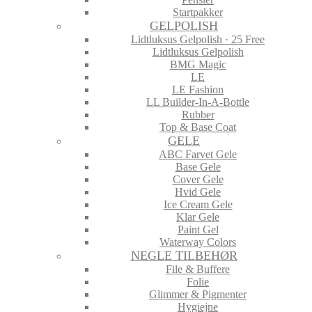
Startpakker
GELPOLISH
Lidtluksus Gelpolish · 25 Free
Lidtluksus Gelpolish
BMG Magic
LE
LE Fashion
LL Builder-In-A-Bottle
Rubber
Top & Base Coat
GELE
ABC Farvet Gele
Base Gele
Cover Gele
Hvid Gele
Ice Cream Gele
Klar Gele
Paint Gel
Waterway Colors
NEGLE TILBEHØR
File & Buffere
Folie
Glimmer & Pigmenter
Hygiejne