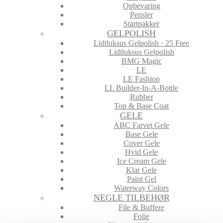
Opbevaring
Pensler
Startpakker
GELPOLISH
Lidtluksus Gelpolish · 25 Free
Lidtluksus Gelpolish
BMG Magic
LE
LE Fashion
LL Builder-In-A-Bottle
Rubber
Top & Base Coat
GELE
ABC Farvet Gele
Base Gele
Cover Gele
Hvid Gele
Ice Cream Gele
Klar Gele
Paint Gel
Waterway Colors
NEGLE TILBEHØR
File & Buffere
Folie