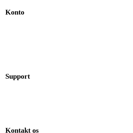
Konto
Min konto
Se ordrer
Skift kodeord
Fortryd køb
Support
Chat på facebook
Se vores gruppe “Lidtluksus for alle”
Send os en mail
Kontakt os