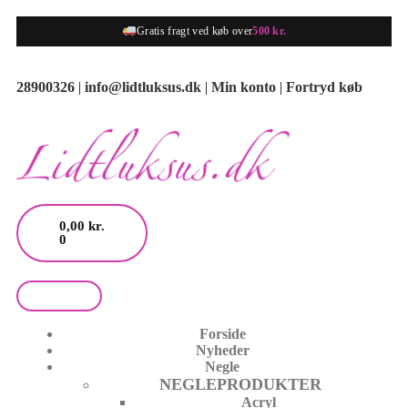
Gratis fragt ved køb over
500 kr.
28900326
|
info@lidtluksus.dk
|
Min konto
|
Fortryd køb
0,00
kr.
0
Forside
Nyheder
Negle
NEGLEPRODUKTER
Acryl