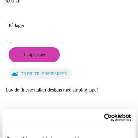
5,00
kr.
På lager
Tilføj til kurv
TILFØJ TIL ØNSKESKYEN
Lav de fineste nailart designs med striping tape!
Sikker betaling og kommunikation
Altid hurtig levering
14 dages fortrydelsesret