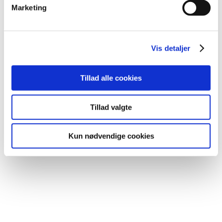
Marketing
Den nye smukke apricot glow fra @abc_nailstore nat
Smukke vipper når du står op
nemme at påføre o
Vis detaljer
Tillad alle cookies
Tillad valgte
Kun nødvendige cookies