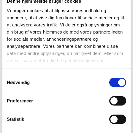
Denne hjemmeside bruger cookies
Udsolgt!
Relaterede varer
Vi bruger cookies til at tilpasse vores indhold og
annoncer, til at vise dig funktioner til sociale medier og til
at analysere vores trafik. Vi deler også oplysninger om
din brug af vores hjemmeside med vores partnere inden
LL Dåseåbner
Striping Tape
for sociale medier, annonceringspartnere og
Silver
15,00
kr.
Tilføj til kurv
analysepartnere. Vores partnere kan kombinere disse
data med andre oplysninger, du har givet dem, eller som
5,00
kr.
Tilføj til kurv
de har indsamlet fra din brug af deres tjenester.
Striping Tape
Glitter Striping
Samtykkevalg
Coffee
Tape Gul
Nødvendig
5,00
kr.
Tilføj til kurv
19,95
kr.
Læs mere
Præferencer
Instagram
Statistik
Butikken holder lukket uge 35 grundet ferie
der