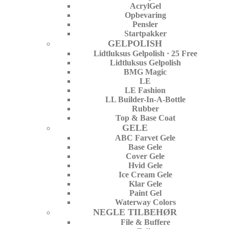
AcrylGel
Opbevaring
Pensler
Startpakker
GELPOLISH
Lidtluksus Gelpolish · 25 Free
Lidtluksus Gelpolish
BMG Magic
LE
LE Fashion
LL Builder-In-A-Bottle
Rubber
Top & Base Coat
GELE
ABC Farvet Gele
Base Gele
Cover Gele
Hvid Gele
Ice Cream Gele
Klar Gele
Paint Gel
Waterway Colors
NEGLE TILBEHØR
File & Buffere