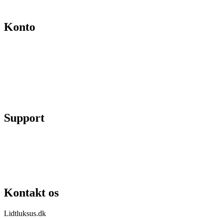
Kontakt
Konto
Min konto
Se ordrer
Skift kodeord
Fortryd køb
Support
Chat på facebook
Se vores gruppe “Lidtluksus for alle”
Send os en mail
Kontakt os
Lidtluksus.dk