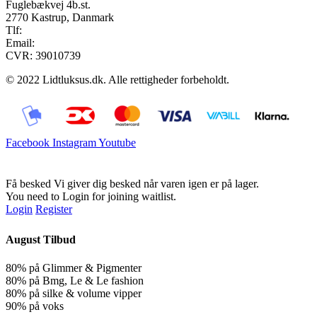
Fuglebækvej 4b.st.
2770 Kastrup, Danmark
Tlf:
28900326
Email:
info@lidtluksus.dk
CVR: 39010739
© 2022 Lidtluksus.dk. Alle rettigheder forbeholdt.
Facebook
Instagram
Youtube
Få besked
Vi giver dig besked når varen igen er på lager.
You need to Login for joining waitlist.
Login
Register
August Tilbud
80% på Glimmer & Pigmenter
80% på Bmg, Le & Le fashion
80% på silke & volume vipper
90% på voks