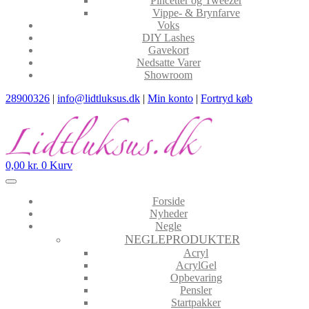
Pincetter og Tweezer
Vippe- & Brynfarve
Voks
DIY Lashes
Gavekort
Nedsatte Varer
Showroom
28900326
|
info@lidtluksus.dk
|
Min konto
|
Fortryd køb
0,00
kr.
0
Kurv
Forside
Nyheder
Negle
NEGLEPRODUKTER
Acryl
AcrylGel
Opbevaring
Pensler
Startpakker