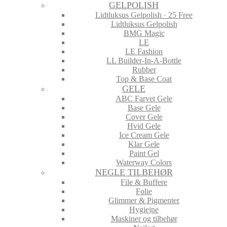
GELPOLISH
Lidtluksus Gelpolish · 25 Free
Lidtluksus Gelpolish
BMG Magic
LE
LE Fashion
LL Builder-In-A-Bottle
Rubber
Top & Base Coat
GELE
ABC Farvet Gele
Base Gele
Cover Gele
Hvid Gele
Ice Cream Gele
Klar Gele
Paint Gel
Waterway Colors
NEGLE TILBEHØR
File & Buffere
Folie
Glimmer & Pigmenter
Hygiejne
Maskiner og tilbehør