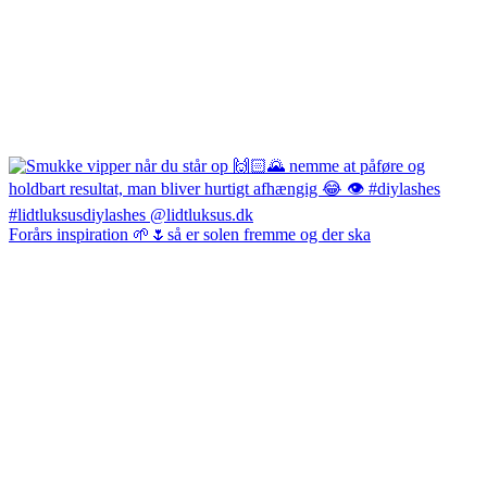
Forårs inspiration 🌱🌷så er solen fremme og der ska