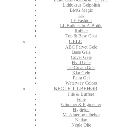
Lidtluksus Gelpolish
BMG Magic
LE
LE Fashion
LL Builder-In-A-Bottle
Rubber
Top & Base Coat
GELE
ABC Farvet Gele
Base Gele
Cover Gele
Hvid Gele
Ice Cream Gele
Klar Gele
Paint Gel
Waterway Colors
NEGLE TILBEHØR
File & Buffere
Folie
Glimmer & Pigmenter
Hygiejne
Maskiner og tilbehør
Nailart
Negle Olie