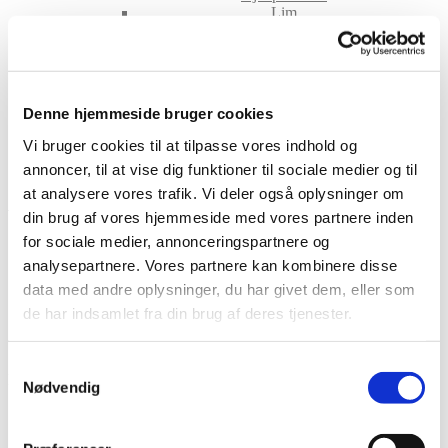
Lim
Pincetter og Tweezer
Vippe- & Brynfarve
Voks
DIY Lashes
Gavekort
Denne hjemmeside bruger cookies
Nedsatte Varer
Showroom
Vi bruger cookies til at tilpasse vores indhold og
annoncer, til at vise dig funktioner til sociale medier og til
Søg
at analysere vores trafik. Vi deler også oplysninger om
Vare: Striping Tape Gold
din brug af vores hjemmeside med vores partnere inden
for sociale medier, annonceringspartnere og
analysepartnere. Vores partnere kan kombinere disse
data med andre oplysninger, du har givet dem, eller som
Striping Tape Gold
de har indsamlet fra din brug af deres tjenester.
5,00
kr.
Samtykkevalg
På lager
Nødvendig
Striping Tape Gold antal