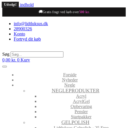
Videre til indhold
Udsolgt!
🚚
Gratis fragt ved køb over
500 kr.
info@lidtluksus.dk
28900326
Konto
Fortryd dit køb
Søg
0,00
kr.
0
Kurv
Forside
Nyheder
Negle
NEGLEPRODUKTER
Acryl
AcrylGel
Opbevaring
Pensler
Startpakker
GELPOLISH
Lidtluksus Gelpolish · 25 Free