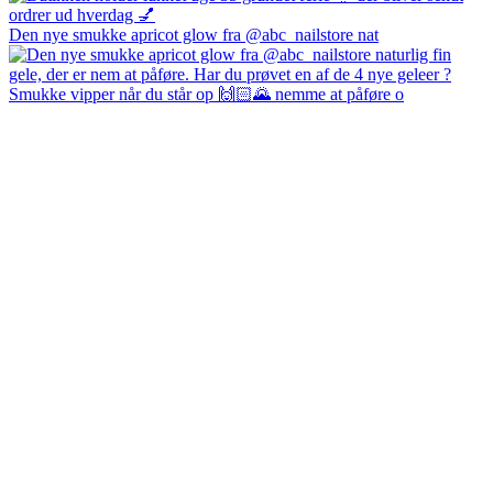
Den nye smukke apricot glow fra @abc_nailstore nat
Smukke vipper når du står op 🙌🏻🌄 nemme at påføre o