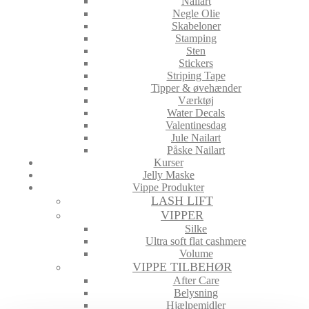
Nailart
Negle Olie
Skabeloner
Stamping
Sten
Stickers
Striping Tape
Tipper & øvehænder
Værktøj
Water Decals
Valentinesdag
Jule Nailart
Påske Nailart
Kurser
Jelly Maske
Vippe Produkter
LASH LIFT
VIPPER
Silke
Ultra soft flat cashmere
Volume
VIPPE TILBEHØR
After Care
Belysning
Hjælpemidler