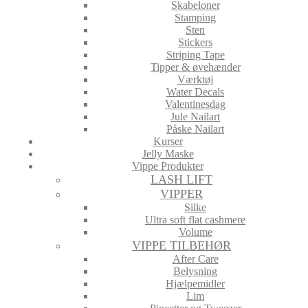
Skabeloner
Stamping
Sten
Stickers
Striping Tape
Tipper & øvehænder
Værktøj
Water Decals
Valentinesdag
Jule Nailart
Påske Nailart
Kurser
Jelly Maske
Vippe Produkter
LASH LIFT
VIPPER
Silke
Ultra soft flat cashmere
Volume
VIPPE TILBEHØR
After Care
Belysning
Hjælpemidler
Lim