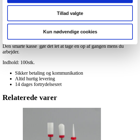
Sanding Bands Grit 180 100 stk. - Blå antal
Tilføj til kurv
Tillad valgte
Tilføj til Ønskeskyen
Super lækre sanding bands som også kaldes sandruller eller
Kun nødvendige cookies
sandpapirsrondeller.
Den smarte kasse gør det let at tage en op af gangen mens du
arbejder.
Indhold: 100stk.
Sikker betaling og kommunikation
Altid hurtig levering
14 dages fortrydelsesret
Relaterede varer