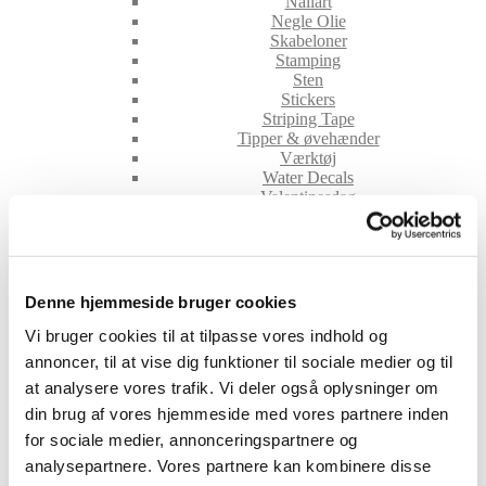
Nailart
Negle Olie
Skabeloner
Stamping
Sten
Stickers
Striping Tape
Tipper & øvehænder
Værktøj
Water Decals
Valentinesdag
Jule Nailart
Påske Nailart
Kurser
Jelly Maske
Vippe Produkter
Denne hjemmeside bruger cookies
LASH LIFT
Vi bruger cookies til at tilpasse vores indhold og
VIPPER
Silke
annoncer, til at vise dig funktioner til sociale medier og til
Ultra soft flat cashmere
at analysere vores trafik. Vi deler også oplysninger om
Volume
din brug af vores hjemmeside med vores partnere inden
VIPPE TILBEHØR
for sociale medier, annonceringspartnere og
After Care
Belysning
analysepartnere. Vores partnere kan kombinere disse
Hjælpemidler