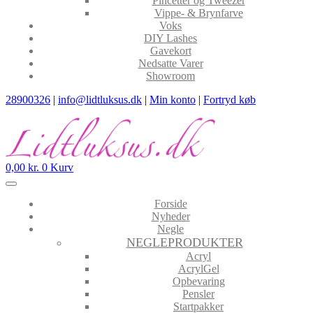
Pincetter og Tweezer
Vippe- & Brynfarve
Voks
DIY Lashes
Gavekort
Nedsatte Varer
Showroom
28900326
|
info@lidtluksus.dk
|
Min konto
|
Fortryd køb
0,00
kr.
0
Kurv
Forside
Nyheder
Negle
NEGLEPRODUKTER
Acryl
AcrylGel
Opbevaring
Pensler
Startpakker