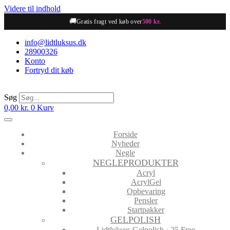
Videre til indhold
🚚
Gratis fragt ved køb over
500 kr.
info@lidtluksus.dk
28900326
Konto
Fortryd dit køb
Søg
0,00
kr.
0
Kurv
Forside
Nyheder
Negle
NEGLEPRODUKTER
Acryl
AcrylGel
Opbevaring
Pensler
Startpakker
GELPOLISH
Lidtluksus Gelpolish · 25 Free