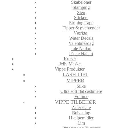
Skabeloner
Stamping
Sten
Stickers
Striping Tape
Tipper & øvehænder
Værktøj
Water Decals
Valentinesdag
Jule Nailart
Påske Nailart
Kurser
Jelly Maske
Vippe Produkter
LASH LIFT
VIPPER
Silke
Ultra soft flat cashmere
Volume
VIPPE TILBEHØR
After Care
Belysning
Hjælpemidler
Lim