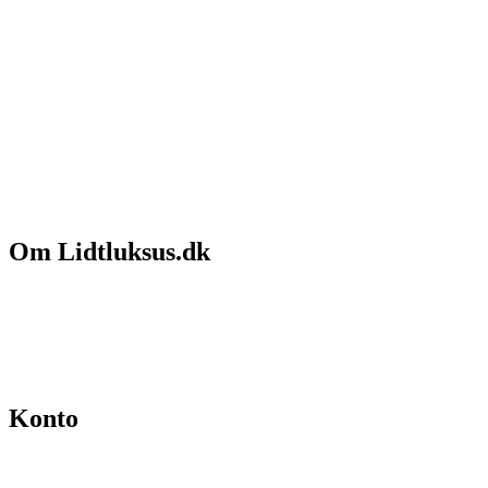
Om Lidtluksus.dk
Hvem er vi
Salgs- og leveringsbetingelser
Kontakt
Konto
Min konto