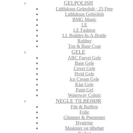
GELPOLISH
Lidtluksus Gelpolish · 25 Free
Lidtluksus Gelpolish
BMG Magic
LE
LE Fashion
LL Builder-In-A-Bottle
Rubber
Top & Base Coat
GELE
ABC Farvet Gele
Base Gele
Cover Gele
Hvid Gele
Ice Cream Gele
Klar Gele
Paint Gel
Waterway Colors
NEGLE TILBEHØR
File & Buffere
Folie
Glimmer & Pigmenter
Hygiejne
Maskiner og tilbehør