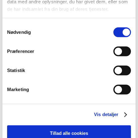
data med andre oplysninger, du har givet dem, eller som
Lim
de har indsamlet fra din brug af deres tjenester.
Pincetter og Tweezer
Vippe- & Brynfarve
Voks
Samtykkevalg
DIY Lashes
Gavekort
Nødvendig
Nedsatte Varer
Showroom
Præferencer
Søg
Vare: Sanding Bands Grit 180 100 stk. –
Statistik
Blå
Marketing
Sanding Bands Grit 180 100 stk. – Blå
Vis detaljer
79,00
kr.
På lager
Tillad alle cookies