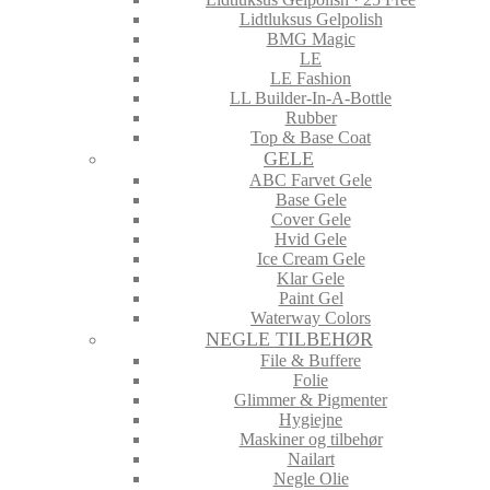
Lidtluksus Gelpolish
BMG Magic
LE
LE Fashion
LL Builder-In-A-Bottle
Rubber
Top & Base Coat
GELE
ABC Farvet Gele
Base Gele
Cover Gele
Hvid Gele
Ice Cream Gele
Klar Gele
Paint Gel
Waterway Colors
NEGLE TILBEHØR
File & Buffere
Folie
Glimmer & Pigmenter
Hygiejne
Maskiner og tilbehør
Nailart
Negle Olie