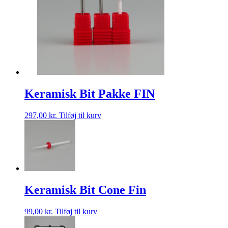
Keramisk Bit Pakke FIN
297,00
kr.
Tilføj til kurv
Keramisk Bit Cone Fin
99,00
kr.
Tilføj til kurv