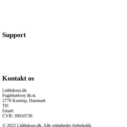
Se ordrer
Skift kodeord
Fortryd køb
Support
Chat på facebook
Se vores gruppe “Lidtluksus for alle”
Send os en mail
Kontakt os
Lidtluksus.dk
Fuglebækvej 4b.st.
2770 Kastrup, Danmark
Tlf:
28900326
Email:
info@lidtluksus.dk
CVR: 39010739
© 2022 Lidtluksus.dk. Alle rettigheder forbeholdt.