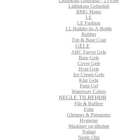
Lidtluksus Gelpolish · 25 Free
Lidtluksus Gelpolish
BMG Magic
LE
LE Fashion
LL Builder-In-A-Bottle
Rubber
Top & Base Coat
GELE
ABC Farvet Gele
Base Gele
Cover Gele
Hvid Gele
Ice Cream Gele
Klar Gele
Paint Gel
Waterway Colors
NEGLE TILBEHØR
File & Buffere
Folie
Glimmer & Pigmenter
Hygiejne
Maskiner og tilbehør
Nailart
Negle Olie