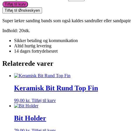
Tilføj til kurv
Tilføj til Ønskeskyen
Super lækre sanding bands som også kaldes sandruller eller sandpapir
Indhold: 20stk.
Sikker betaling og kommunikation
Altid hurtig levering
14 dages fortrydelsesret
Relaterede varer
Keramisk Bit Rund Top Fin
99,00
kr.
Tilføj til kurv
Bit Holder
79,00
kr.
Tilføj til kurv