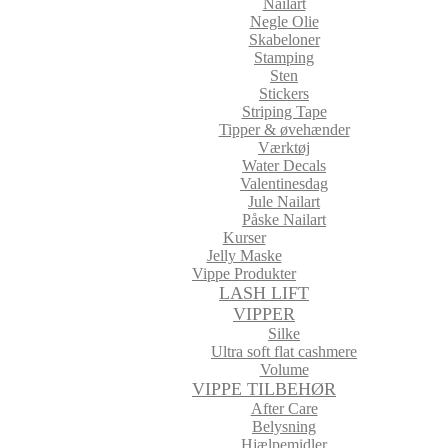
Nailart
Negle Olie
Skabeloner
Stamping
Sten
Stickers
Striping Tape
Tipper & øvehænder
Værktøj
Water Decals
Valentinesdag
Jule Nailart
Påske Nailart
Kurser
Jelly Maske
Vippe Produkter
LASH LIFT
VIPPER
Silke
Ultra soft flat cashmere
Volume
VIPPE TILBEHØR
After Care
Belysning
Hjælpemidler