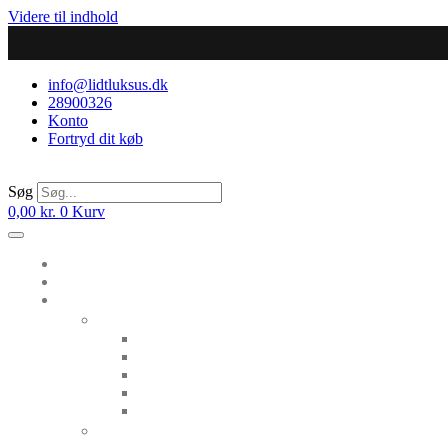
Videre til indhold
info@lidtluksus.dk
28900326
Konto
Fortryd dit køb
Søg
0,00
kr.
0
Kurv