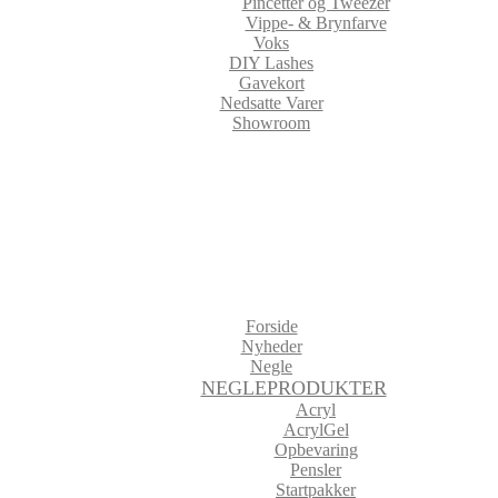
Pincetter og Tweezer
Vippe- & Brynfarve
Voks
DIY Lashes
Gavekort
Nedsatte Varer
Showroom
Forside
Nyheder
Negle
NEGLEPRODUKTER
Acryl
AcrylGel
Opbevaring
Pensler
Startpakker