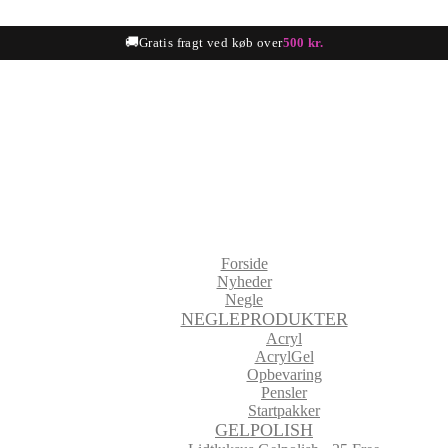
🚚
Gratis fragt ved køb over
500 kr.
Forside
Nyheder
Negle
NEGLEPRODUKTER
Acryl
AcrylGel
Opbevaring
Pensler
Startpakker
GELPOLISH