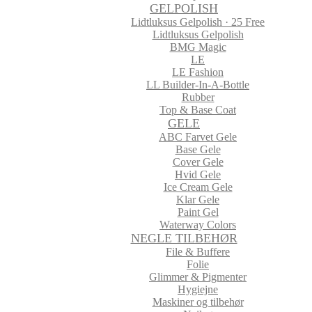
GELPOLISH
Lidtluksus Gelpolish · 25 Free
Lidtluksus Gelpolish
BMG Magic
LE
LE Fashion
LL Builder-In-A-Bottle
Rubber
Top & Base Coat
GELE
ABC Farvet Gele
Base Gele
Cover Gele
Hvid Gele
Ice Cream Gele
Klar Gele
Paint Gel
Waterway Colors
NEGLE TILBEHØR
File & Buffere
Folie
Glimmer & Pigmenter
Hygiejne
Maskiner og tilbehør