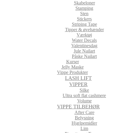
Skabeloner
Stamping
Sten
Stickers
Striping Tape
Tipper & øvehænder
Værktøj
Water Decals
Valentinesdag
Jule Nailart
Påske Nailart
Kurser
Jelly Maske
Vippe Produkter
LASH LIFT
VIPPER
Silke
Ultra soft flat cashmere
Volume
VIPPE TILBEHØR
After Care
Belysning
Hjælpemidler
Lim