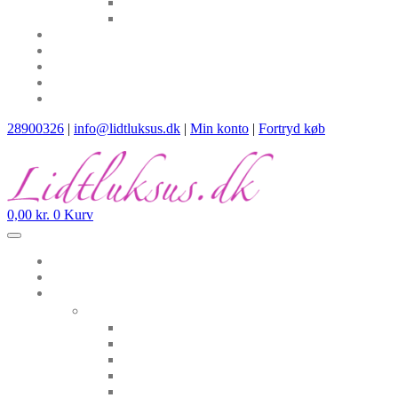
28900326
|
info@lidtluksus.dk
|
Min konto
|
Fortryd køb
0,00
kr.
0
Kurv