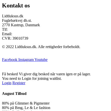
Kontakt os
Lidtluksus.dk
Fuglebækvej 4b.st.
2770 Kastrup, Danmark
Tlf:
28900326
Email:
info@lidtluksus.dk
CVR: 39010739
© 2022 Lidtluksus.dk. Alle rettigheder forbeholdt.
Facebook
Instagram
Youtube
Få besked
Vi giver dig besked når varen igen er på lager.
You need to Login for joining waitlist.
Login
Register
August Tilbud
80% på Glimmer & Pigmenter
80% på Bmg, Le & Le fashion