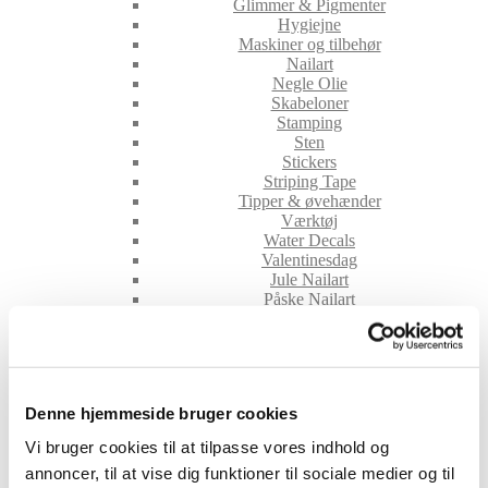
Glimmer & Pigmenter
Hygiejne
Maskiner og tilbehør
Nailart
Negle Olie
Skabeloner
Stamping
Sten
Stickers
Striping Tape
Tipper & øvehænder
Værktøj
Water Decals
Valentinesdag
Jule Nailart
Påske Nailart
Kurser
Jelly Maske
Vippe Produkter
LASH LIFT
VIPPER
Denne hjemmeside bruger cookies
Silke
Ultra soft flat cashmere
Vi bruger cookies til at tilpasse vores indhold og
Volume
annoncer, til at vise dig funktioner til sociale medier og til
VIPPE TILBEHØR