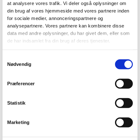
at analysere vores trafik. Vi deler også oplysninger om
After Care
Belysning
din brug af vores hjemmeside med vores partnere inden
Hjælpemidler
for sociale medier, annonceringspartnere og
Lim
analysepartnere. Vores partnere kan kombinere disse
Pincetter og Tweezer
Vippe- & Brynfarve
data med andre oplysninger, du har givet dem, eller som
Voks
de har indsamlet fra din brug af deres tjenester.
DIY Lashes
Gavekort
Nedsatte Varer
Samtykkevalg
Showroom
Nødvendig
Søg
Præferencer
Vare: Ombre gel 06
Statistik
Marketing