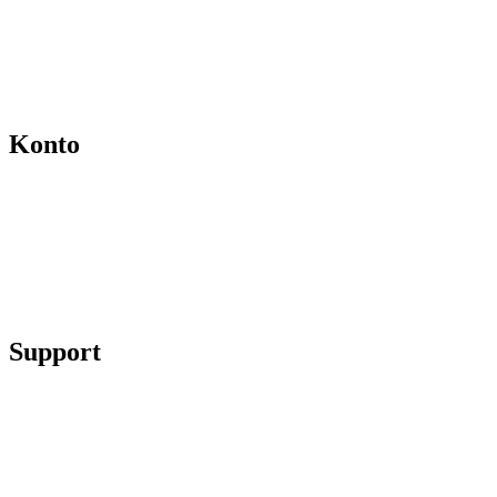
Hvem er vi
Salgs- og leveringsbetingelser
Kontakt
Konto
Min konto
Se ordrer
Skift kodeord
Fortryd køb
Support
Chat på facebook
Se vores gruppe “Lidtluksus for alle”
Send os en mail