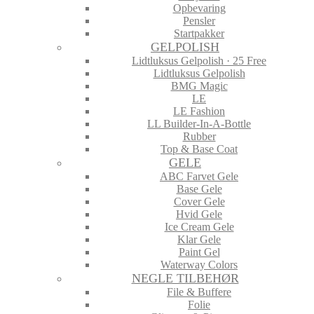
Opbevaring
Pensler
Startpakker
GELPOLISH
Lidtluksus Gelpolish · 25 Free
Lidtluksus Gelpolish
BMG Magic
LE
LE Fashion
LL Builder-In-A-Bottle
Rubber
Top & Base Coat
GELE
ABC Farvet Gele
Base Gele
Cover Gele
Hvid Gele
Ice Cream Gele
Klar Gele
Paint Gel
Waterway Colors
NEGLE TILBEHØR
File & Buffere
Folie