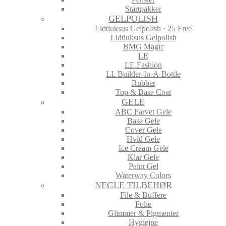
Startpakker
GELPOLISH
Lidtluksus Gelpolish · 25 Free
Lidtluksus Gelpolish
BMG Magic
LE
LE Fashion
LL Builder-In-A-Bottle
Rubber
Top & Base Coat
GELE
ABC Farvet Gele
Base Gele
Cover Gele
Hvid Gele
Ice Cream Gele
Klar Gele
Paint Gel
Waterway Colors
NEGLE TILBEHØR
File & Buffere
Folie
Glimmer & Pigmenter
Hygiejne