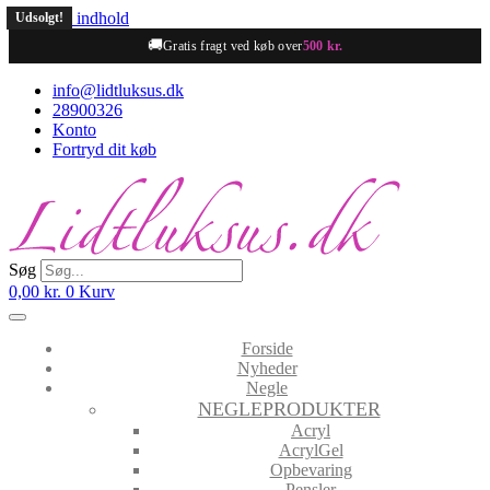
Videre til indhold
Udsolgt!
🚚
Gratis fragt ved køb over
500 kr.
info@lidtluksus.dk
28900326
Konto
Fortryd dit køb
Søg
0,00
kr.
0
Kurv
Forside
Nyheder
Negle
NEGLEPRODUKTER
Acryl
AcrylGel
Opbevaring
Pensler