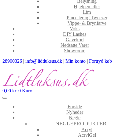
Belysning
Hjælpemidler
Lim
Pincetter og Tweezer
Vippe- & Brynfarve
Voks
DIY Lashes
Gavekort
Nedsatte Varer
Showroom
28900326
|
info@lidtluksus.dk
|
Min konto
|
Fortryd køb
0,00
kr.
0
Kurv
Forside
Nyheder
Negle
NEGLEPRODUKTER
Acryl
AcrylGel