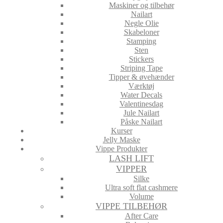
Maskiner og tilbehør
Nailart
Negle Olie
Skabeloner
Stamping
Sten
Stickers
Striping Tape
Tipper & øvehænder
Værktøj
Water Decals
Valentinesdag
Jule Nailart
Påske Nailart
Kurser
Jelly Maske
Vippe Produkter
LASH LIFT
VIPPER
Silke
Ultra soft flat cashmere
Volume
VIPPE TILBEHØR
After Care