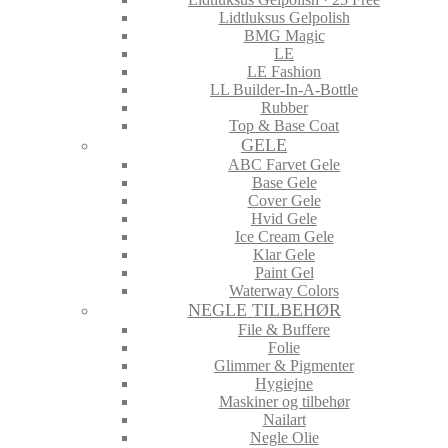
Lidtluksus Gelpolish
BMG Magic
LE
LE Fashion
LL Builder-In-A-Bottle
Rubber
Top & Base Coat
GELE
ABC Farvet Gele
Base Gele
Cover Gele
Hvid Gele
Ice Cream Gele
Klar Gele
Paint Gel
Waterway Colors
NEGLE TILBEHØR
File & Buffere
Folie
Glimmer & Pigmenter
Hygiejne
Maskiner og tilbehør
Nailart
Negle Olie