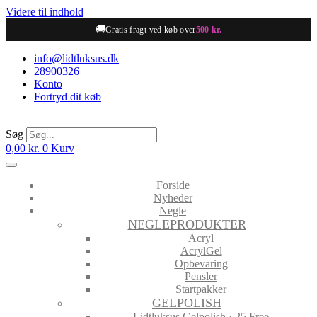
Videre til indhold
🚚
Gratis fragt ved køb over
500 kr.
info@lidtluksus.dk
28900326
Konto
Fortryd dit køb
Søg
0,00
kr.
0
Kurv
Forside
Nyheder
Negle
NEGLEPRODUKTER
Acryl
AcrylGel
Opbevaring
Pensler
Startpakker
GELPOLISH
Lidtluksus Gelpolish · 25 Free