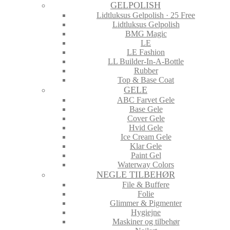
GELPOLISH
Lidtluksus Gelpolish · 25 Free
Lidtluksus Gelpolish
BMG Magic
LE
LE Fashion
LL Builder-In-A-Bottle
Rubber
Top & Base Coat
GELE
ABC Farvet Gele
Base Gele
Cover Gele
Hvid Gele
Ice Cream Gele
Klar Gele
Paint Gel
Waterway Colors
NEGLE TILBEHØR
File & Buffere
Folie
Glimmer & Pigmenter
Hygiejne
Maskiner og tilbehør