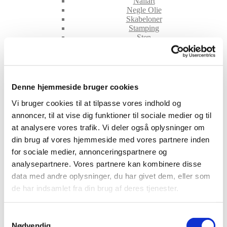
Nailart
Negle Olie
Skabeloner
Stamping
Sten
Stickers
Striping Tape
Tipper & øvehænder
Værktøj
Water Decals
Denne hjemmeside bruger cookies
Valentinesdag
Jule Nailart
Vi bruger cookies til at tilpasse vores indhold og
Påske Nailart
annoncer, til at vise dig funktioner til sociale medier og til
Kurser
at analysere vores trafik. Vi deler også oplysninger om
Jelly Maske
Vippe Produkter
din brug af vores hjemmeside med vores partnere inden
LASH LIFT
for sociale medier, annonceringspartnere og
VIPPER
analysepartnere. Vores partnere kan kombinere disse
Silke
data med andre oplysninger, du har givet dem, eller som
Ultra soft flat cashmere
Volume
de har indsamlet fra din brug af deres tjenester.
VIPPE TILBEHØR
After Care
Belysning
Samtykkevalg
Hjælpemidler
Nødvendig