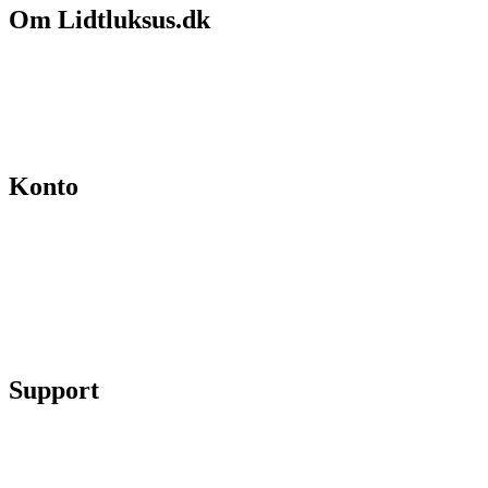
Om Lidtluksus.dk
Hvem er vi
Salgs- og leveringsbetingelser
Kontakt
Konto
Min konto
Se ordrer
Skift kodeord
Fortryd køb
Support
Chat på facebook
Se vores gruppe “Lidtluksus for alle”