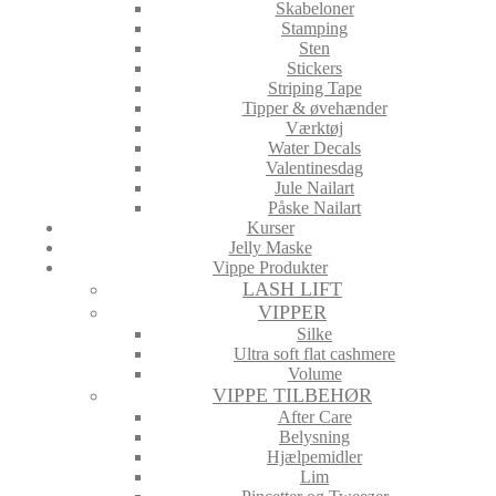
Skabeloner
Stamping
Sten
Stickers
Striping Tape
Tipper & øvehænder
Værktøj
Water Decals
Valentinesdag
Jule Nailart
Påske Nailart
Kurser
Jelly Maske
Vippe Produkter
LASH LIFT
VIPPER
Silke
Ultra soft flat cashmere
Volume
VIPPE TILBEHØR
After Care
Belysning
Hjælpemidler
Lim