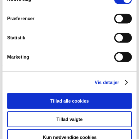
Lim
Pincetter og Tweezer
Vippe- & Brynfarve
Præferencer
Voks
DIY Lashes
Gavekort
Nedsatte Varer
Statistik
Showroom
Søg
Marketing
Vare: Agate Gel Paint Q100
Vis detaljer
Agate Gel Paint Q100
Tillad alle cookies
65,00
kr.
Tillad valgte
På lager
Kun nødvendige cookies