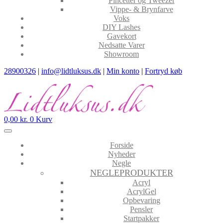
Pincetter og Tweezer
Vippe- & Brynfarve
Voks
DIY Lashes
Gavekort
Nedsatte Varer
Showroom
28900326
|
info@lidtluksus.dk
|
Min konto
|
Fortryd køb
0,00
kr.
0
Kurv
Forside
Nyheder
Negle
NEGLEPRODUKTER
Acryl
AcrylGel
Opbevaring
Pensler
Startpakker