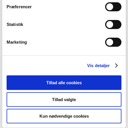
Lim
Præferencer
Pincetter og Tweezer
Vippe- & Brynfarve
Voks
DIY Lashes
Statistik
Gavekort
Nedsatte Varer
Showroom
Marketing
Søg
Vare: LL Gelpolish nr. 84 15ml
Vis detaljer
Tillad alle cookies
LL Gelpolish nr. 84 15ml
80,00
kr.
Tillad valgte
På lager
Kun nødvendige cookies
LL Gelpolish nr. 84 15ml antal