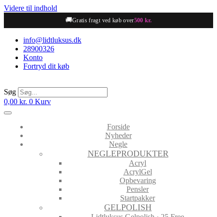
Videre til indhold
🚚
Gratis fragt ved køb over
500 kr.
info@lidtluksus.dk
28900326
Konto
Fortryd dit køb
Søg
0,00
kr.
0
Kurv
Forside
Nyheder
Negle
NEGLEPRODUKTER
Acryl
AcrylGel
Opbevaring
Pensler
Startpakker
GELPOLISH
Lidtluksus Gelpolish · 25 Free