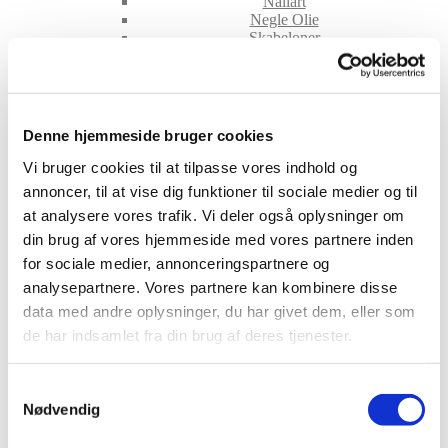
Nailart
Negle Olie
Skabeloner
Stamping
Sten
Stickers
Striping Tape
Tipper & øvehænder
Denne hjemmeside bruger cookies
Værktøj
Water Decals
Vi bruger cookies til at tilpasse vores indhold og
Valentinesdag
annoncer, til at vise dig funktioner til sociale medier og til
Jule Nailart
at analysere vores trafik. Vi deler også oplysninger om
Påske Nailart
Kurser
din brug af vores hjemmeside med vores partnere inden
Jelly Maske
for sociale medier, annonceringspartnere og
Vippe Produkter
analysepartnere. Vores partnere kan kombinere disse
LASH LIFT
VIPPER
data med andre oplysninger, du har givet dem, eller som
Silke
de har indsamlet fra din brug af deres tjenester.
Ultra soft flat cashmere
Volume
VIPPE TILBEHØR
Samtykkevalg
After Care
Nødvendig
Belysning
Hjælpemidler