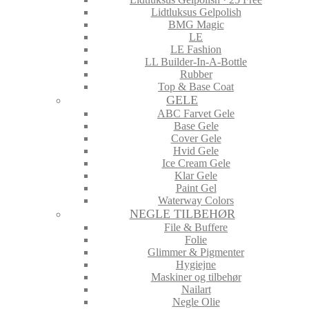
Lidtluksus Gelpolish
BMG Magic
LE
LE Fashion
LL Builder-In-A-Bottle
Rubber
Top & Base Coat
GELE
ABC Farvet Gele
Base Gele
Cover Gele
Hvid Gele
Ice Cream Gele
Klar Gele
Paint Gel
Waterway Colors
NEGLE TILBEHØR
File & Buffere
Folie
Glimmer & Pigmenter
Hygiejne
Maskiner og tilbehør
Nailart
Negle Olie