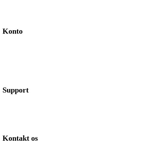
Salgs- og leveringsbetingelser
Kontakt
Konto
Min konto
Se ordrer
Skift kodeord
Fortryd køb
Support
Chat på facebook
Se vores gruppe “Lidtluksus for alle”
Send os en mail
Kontakt os