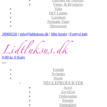
Pincetter og Tweezer
Vippe- & Brynfarve
Voks
DIY Lashes
Gavekort
Nedsatte Varer
Showroom
28900326
|
info@lidtluksus.dk
|
Min konto
|
Fortryd køb
0,00
kr.
0
Kurv
Forside
Nyheder
Negle
NEGLEPRODUKTER
Acryl
AcrylGel
Opbevaring
Pensler
Startpakker