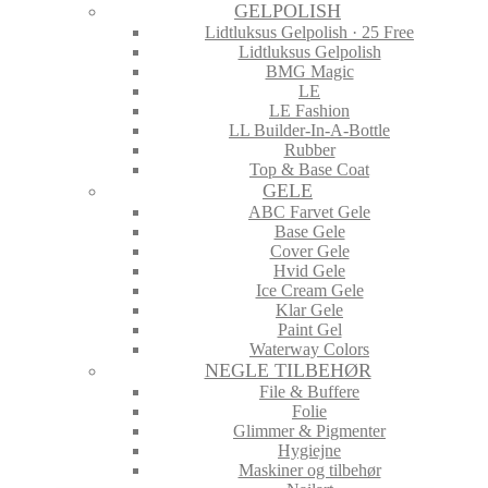
GELPOLISH
Lidtluksus Gelpolish · 25 Free
Lidtluksus Gelpolish
BMG Magic
LE
LE Fashion
LL Builder-In-A-Bottle
Rubber
Top & Base Coat
GELE
ABC Farvet Gele
Base Gele
Cover Gele
Hvid Gele
Ice Cream Gele
Klar Gele
Paint Gel
Waterway Colors
NEGLE TILBEHØR
File & Buffere
Folie
Glimmer & Pigmenter
Hygiejne
Maskiner og tilbehør