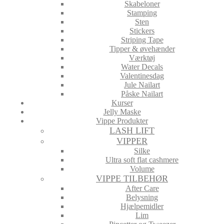
Skabeloner
Stamping
Sten
Stickers
Striping Tape
Tipper & øvehænder
Værktøj
Water Decals
Valentinesdag
Jule Nailart
Påske Nailart
Kurser
Jelly Maske
Vippe Produkter
LASH LIFT
VIPPER
Silke
Ultra soft flat cashmere
Volume
VIPPE TILBEHØR
After Care
Belysning
Hjælpemidler
Lim