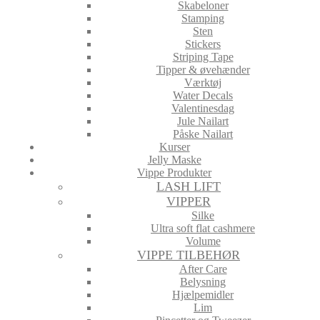
Skabeloner
Stamping
Sten
Stickers
Striping Tape
Tipper & øvehænder
Værktøj
Water Decals
Valentinesdag
Jule Nailart
Påske Nailart
Kurser
Jelly Maske
Vippe Produkter
LASH LIFT
VIPPER
Silke
Ultra soft flat cashmere
Volume
VIPPE TILBEHØR
After Care
Belysning
Hjælpemidler
Lim