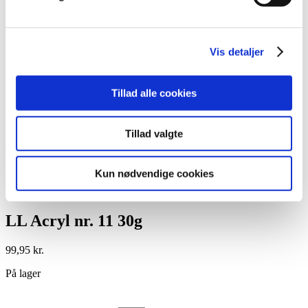
Lim
Pincetter og Tweezer
Vippe- & Brynfarve
Voks
Vis detaljer
DIY Lashes
Gavekort
Nedsatte Varer
Tillad alle cookies
Showroom
Søg
Tillad valgte
Vare: LL Acryl nr. 11 30g
Kun nødvendige cookies
LL Acryl nr. 11 30g
99,95
kr.
På lager