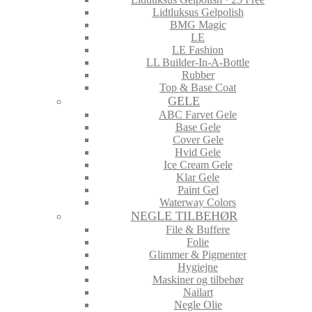
Lidtluksus Gelpolish
BMG Magic
LE
LE Fashion
LL Builder-In-A-Bottle
Rubber
Top & Base Coat
GELE
ABC Farvet Gele
Base Gele
Cover Gele
Hvid Gele
Ice Cream Gele
Klar Gele
Paint Gel
Waterway Colors
NEGLE TILBEHØR
File & Buffere
Folie
Glimmer & Pigmenter
Hygiejne
Maskiner og tilbehør
Nailart
Negle Olie