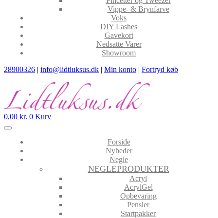
Pincetter og Tweezer
Vippe- & Brynfarve
Voks
DIY Lashes
Gavekort
Nedsatte Varer
Showroom
28900326
|
info@lidtluksus.dk
|
Min konto
|
Fortryd køb
0,00
kr.
0
Kurv
Forside
Nyheder
Negle
NEGLEPRODUKTER
Acryl
AcrylGel
Opbevaring
Pensler
Startpakker