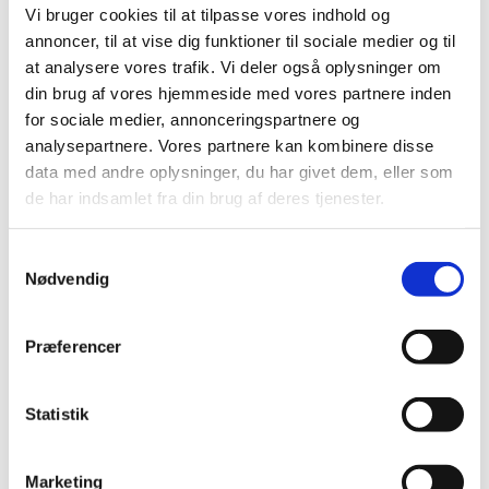
Nailart
Vi bruger cookies til at tilpasse vores indhold og
Negle Olie
annoncer, til at vise dig funktioner til sociale medier og til
Skabeloner
Stamping
at analysere vores trafik. Vi deler også oplysninger om
Sten
din brug af vores hjemmeside med vores partnere inden
Stickers
for sociale medier, annonceringspartnere og
Striping Tape
Tipper & øvehænder
analysepartnere. Vores partnere kan kombinere disse
Værktøj
data med andre oplysninger, du har givet dem, eller som
Water Decals
de har indsamlet fra din brug af deres tjenester.
Valentinesdag
Jule Nailart
Påske Nailart
Samtykkevalg
Kurser
Jelly Maske
Nødvendig
Vippe Produkter
LASH LIFT
VIPPER
Præferencer
Silke
Ultra soft flat cashmere
Volume
Statistik
VIPPE TILBEHØR
After Care
Belysning
Marketing
Hjælpemidler