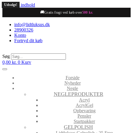
Videre til indhold
Udsolgt!
Udsolgt!
🚚
Gratis fragt ved køb over
500 kr.
info@lidtluksus.dk
28900326
Konto
Fortryd dit køb
Søg
0,00
kr.
0
Kurv
Forside
Nyheder
Negle
NEGLEPRODUKTER
Acryl
AcrylGel
Opbevaring
Pensler
Startpakker
GELPOLISH
Lidtluksus Gelpolish · 25 Free