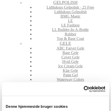
GELPOLISH
Lidtluksus Gelpolish · 25 Free
Lidtluksus Gelpolish
BMG Magic
LE
LE Fashion
LL Builder-In-A-Bottle
Rubber
Top & Base Coat
GELE
ABC Farvet Gele
Base Gele
Cover Gele
Hvid Gele
Ice Cream Gele
Klar Gele
Paint Gel
Waterway Colors
NEGLE TILBEHØR
File & Buffere
Folie
Glimmer & Pigmenter
Hygiejne
Denne hjemmeside bruger cookies
Maskiner og tilbehør