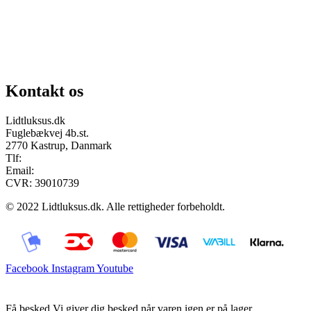
Chat på facebook
Se vores gruppe “Lidtluksus for alle”
Send os en mail
Kontakt os
Lidtluksus.dk
Fuglebækvej 4b.st.
2770 Kastrup, Danmark
Tlf:
28900326
Email:
info@lidtluksus.dk
CVR: 39010739
© 2022 Lidtluksus.dk. Alle rettigheder forbeholdt.
Facebook
Instagram
Youtube
Få besked
Vi giver dig besked når varen igen er på lager.