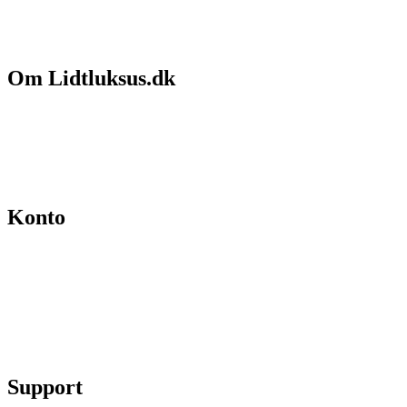
Om Lidtluksus.dk
Hvem er vi
Salgs- og leveringsbetingelser
Kontakt
Konto
Min konto
Se ordrer
Skift kodeord
Fortryd køb
Support