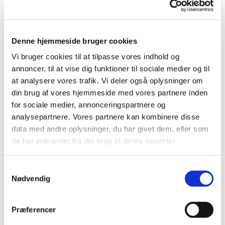
Nailart
Negle Olie
Skabeloner
Stamping
Sten
Denne hjemmeside bruger cookies
Stickers
Striping Tape
Vi bruger cookies til at tilpasse vores indhold og
Tipper & øvehænder
annoncer, til at vise dig funktioner til sociale medier og til
Værktøj
at analysere vores trafik. Vi deler også oplysninger om
Water Decals
Valentinesdag
din brug af vores hjemmeside med vores partnere inden
Jule Nailart
for sociale medier, annonceringspartnere og
Påske Nailart
analysepartnere. Vores partnere kan kombinere disse
Kurser
Jelly Maske
data med andre oplysninger, du har givet dem, eller som
Vippe Produkter
de har indsamlet fra din brug af deres tjenester.
LASH LIFT
VIPPER
Silke
Samtykkevalg
Ultra soft flat cashmere
Nødvendig
Volume
VIPPE TILBEHØR
After Care
Præferencer
Belysning
Hjælpemidler