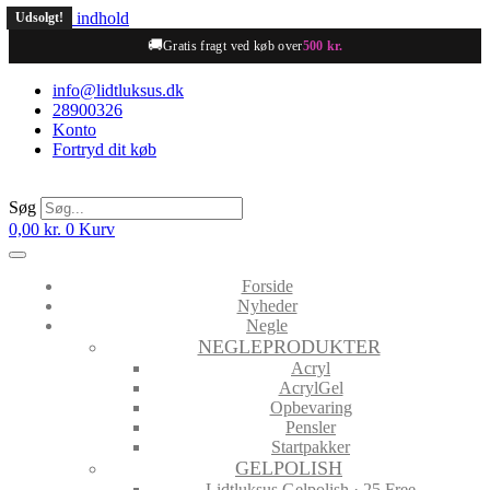
Videre til indhold
Udsolgt!
Udsolgt!
🚚
Gratis fragt ved køb over
500 kr.
info@lidtluksus.dk
28900326
Konto
Fortryd dit køb
Søg
0,00
kr.
0
Kurv
Forside
Nyheder
Negle
NEGLEPRODUKTER
Acryl
AcrylGel
Opbevaring
Pensler
Startpakker
GELPOLISH
Lidtluksus Gelpolish · 25 Free