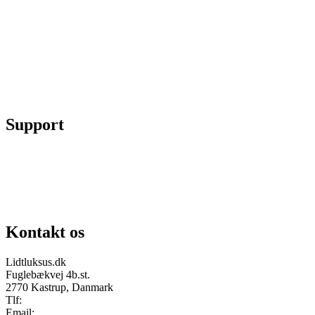
Min konto
Se ordrer
Skift kodeord
Fortryd køb
Support
Chat på facebook
Se vores gruppe “Lidtluksus for alle”
Send os en mail
Kontakt os
Lidtluksus.dk
Fuglebækvej 4b.st.
2770 Kastrup, Danmark
Tlf:
28900326
Email:
info@lidtluksus.dk