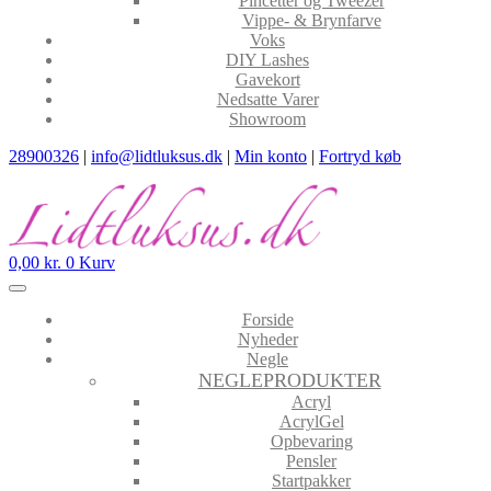
Pincetter og Tweezer
Vippe- & Brynfarve
Voks
DIY Lashes
Gavekort
Nedsatte Varer
Showroom
28900326
|
info@lidtluksus.dk
|
Min konto
|
Fortryd køb
0,00
kr.
0
Kurv
Forside
Nyheder
Negle
NEGLEPRODUKTER
Acryl
AcrylGel
Opbevaring
Pensler
Startpakker