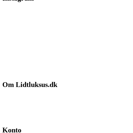
Om Lidtluksus.dk
Hvem er vi
Salgs- og leveringsbetingelser
Kontakt
Konto