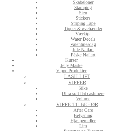
Skabeloner
Stamping
Sten
Stickers
Striping Tape
Tipper & øvehænder
Værktøj
Water Decals
Valentinesdag
Jule Nailart
Påske Nailart
Kurser
Jelly Maske
Vippe Produkter
LASH LIFT
VIPPER
Silke
Ultra soft flat cashmere
Volume
VIPPE TILBEHØR
After Care
Belysning
Hjælpemidler
Lim