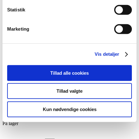
Lim
Pincetter og Tweezer
Statistik
Vippe- & Brynfarve
Voks
DIY Lashes
Marketing
Gavekort
Nedsatte Varer
Showroom
Søg
Vis detaljer
Vare: LL Acryl nr. 10
Tillad alle cookies
Tillad valgte
LL Acryl nr. 10
Kun nødvendige cookies
99,95
kr.
På lager