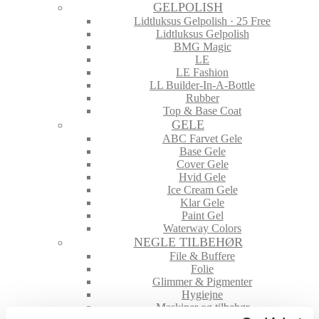
GELPOLISH
Lidtluksus Gelpolish · 25 Free
Lidtluksus Gelpolish
BMG Magic
LE
LE Fashion
LL Builder-In-A-Bottle
Rubber
Top & Base Coat
GELE
ABC Farvet Gele
Base Gele
Cover Gele
Hvid Gele
Ice Cream Gele
Klar Gele
Paint Gel
Waterway Colors
NEGLE TILBEHØR
File & Buffere
Folie
Glimmer & Pigmenter
Hygiejne
Maskiner og tilbehør