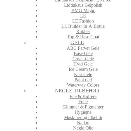
Lidtluksus Gelpolish
BMG Magic
LE
LE Fashion
LL Builder-In-A-Bottle
Rubber
Top & Base Coat
GELE
ABC Farvet Gele
Base Gele
Cover Gele
Hvid Gele
Ice Cream Gele
Klar Gele
Paint Gel
Waterway Colors
NEGLE TILBEHØR
File & Buffere
Folie
Glimmer & Pigmenter
Hygiejne
Maskiner og tilbehør
Nailart
Negle Olie