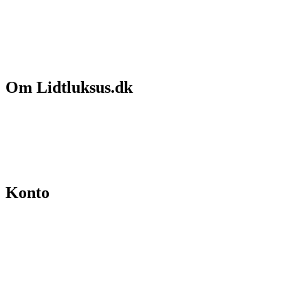
Om Lidtluksus.dk
Hvem er vi
Salgs- og leveringsbetingelser
Kontakt
Konto
Min konto
Se ordrer
Skift kodeord
Fortryd køb