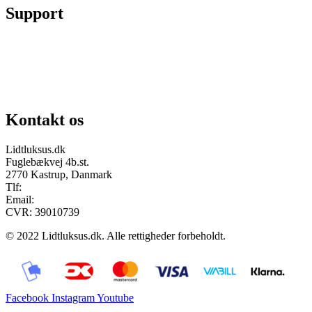
Support
Chat på facebook
Se vores gruppe “Lidtluksus for alle”
Send os en mail
Kontakt os
Lidtluksus.dk
Fuglebækvej 4b.st.
2770 Kastrup, Danmark
Tlf:
28900326
Email:
info@lidtluksus.dk
CVR: 39010739
© 2022 Lidtluksus.dk. Alle rettigheder forbeholdt.
Facebook
Instagram
Youtube