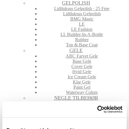
GELPOLISH
Lidtluksus Gelpolish · 25 Free
Lidtluksus Gelpolish
BMG Magic
LE
LE Fashion
LL Builder-In-A-Bottle
Rubber
Top & Base Coat
GELE
ABC Farvet Gele
Base Gele
Cover Gele
Hvid Gele
Ice Cream Gele
Klar Gele
Paint Gel
Waterway Colors
NEGLE TILBEHØR
File & Buffere
Folie
Glimmer & Pigmenter
Hygiejne
Maskiner og tilbehør