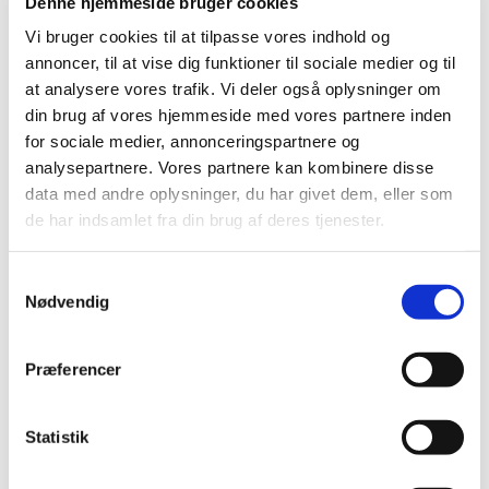
Nailart
Denne hjemmeside bruger cookies
Negle Olie
Vi bruger cookies til at tilpasse vores indhold og
Skabeloner
Stamping
annoncer, til at vise dig funktioner til sociale medier og til
Sten
at analysere vores trafik. Vi deler også oplysninger om
Stickers
din brug af vores hjemmeside med vores partnere inden
Striping Tape
Tipper & øvehænder
for sociale medier, annonceringspartnere og
Værktøj
analysepartnere. Vores partnere kan kombinere disse
Water Decals
data med andre oplysninger, du har givet dem, eller som
Valentinesdag
Jule Nailart
de har indsamlet fra din brug af deres tjenester.
Påske Nailart
Kurser
Jelly Maske
Samtykkevalg
Vippe Produkter
Nødvendig
LASH LIFT
VIPPER
Silke
Præferencer
Ultra soft flat cashmere
Volume
VIPPE TILBEHØR
Statistik
After Care
Belysning
Hjælpemidler