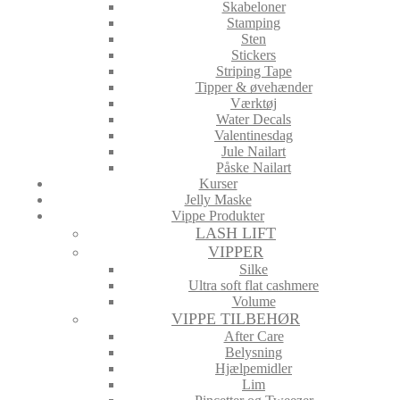
Skabeloner
Stamping
Sten
Stickers
Striping Tape
Tipper & øvehænder
Værktøj
Water Decals
Valentinesdag
Jule Nailart
Påske Nailart
Kurser
Jelly Maske
Vippe Produkter
LASH LIFT
VIPPER
Silke
Ultra soft flat cashmere
Volume
VIPPE TILBEHØR
After Care
Belysning
Hjælpemidler
Lim