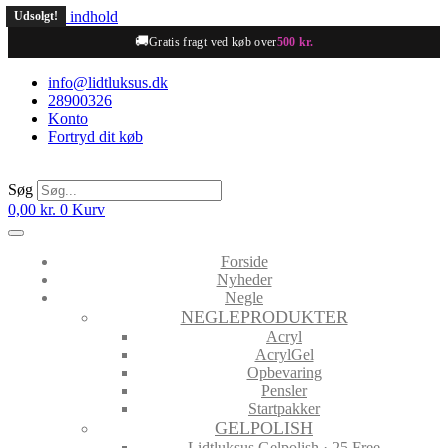
Videre til indhold
Udsolgt!
Udsolgt!
🚚
Gratis fragt ved køb over
500 kr.
info@lidtluksus.dk
28900326
Konto
Fortryd dit køb
Søg
0,00
kr.
0
Kurv
Forside
Nyheder
Negle
NEGLEPRODUKTER
Acryl
AcrylGel
Opbevaring
Pensler
Startpakker
GELPOLISH
Lidtluksus Gelpolish · 25 Free