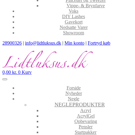
Pincetter og Tweezer
Vippe- & Brynfarve
Voks
DIY Lashes
Gavekort
Nedsatte Varer
Showroom
28900326
|
info@lidtluksus.dk
|
Min konto
|
Fortryd køb
0,00
kr.
0
Kurv
Forside
Nyheder
Negle
NEGLEPRODUKTER
Acryl
AcrylGel
Opbevaring
Pensler
Startpakker