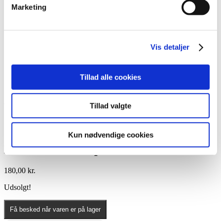
Lim
Marketing
Pincetter og Tweezer
Vippe- & Brynfarve
Voks
DIY Lashes
Vis detaljer
Gavekort
Nedsatte Varer
Showroom
Tillad alle cookies
Søg
Vare: Keratin Filler Step 3 4ml
Tillad valgte
Kun nødvendige cookies
Keratin Filler Step 3 4ml
180,00
kr.
Udsolgt!
Få besked når varen er på lager