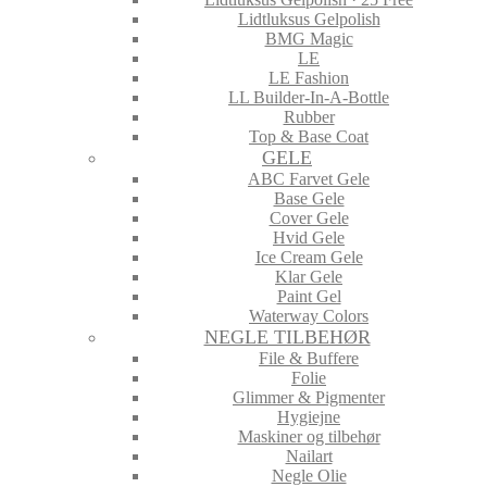
Lidtluksus Gelpolish
BMG Magic
LE
LE Fashion
LL Builder-In-A-Bottle
Rubber
Top & Base Coat
GELE
ABC Farvet Gele
Base Gele
Cover Gele
Hvid Gele
Ice Cream Gele
Klar Gele
Paint Gel
Waterway Colors
NEGLE TILBEHØR
File & Buffere
Folie
Glimmer & Pigmenter
Hygiejne
Maskiner og tilbehør
Nailart
Negle Olie