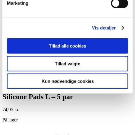
Marketing
Lim
Pincetter og Tweezer
Vippe- & Brynfarve
Voks
DIY Lashes
Vis detaljer
Gavekort
Nedsatte Varer
Showroom
Tillad alle cookies
Søg
Tillad valgte
Vare: Silicone Pads L – 5 par
Kun nødvendige cookies
Silicone Pads L – 5 par
74,95
kr.
På lager