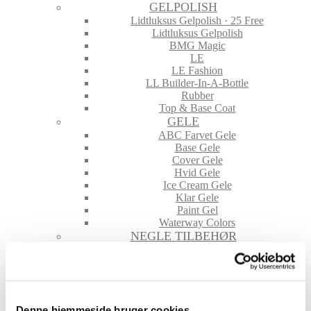
GELPOLISH
Lidtluksus Gelpolish · 25 Free
Lidtluksus Gelpolish
BMG Magic
LE
LE Fashion
LL Builder-In-A-Bottle
Rubber
Top & Base Coat
GELE
ABC Farvet Gele
Base Gele
Cover Gele
Hvid Gele
Ice Cream Gele
Klar Gele
Paint Gel
Waterway Colors
NEGLE TILBEHØR
File & Buffere
Folie
Glimmer & Pigmenter
Hygiejne
Maskiner og tilbehør
Denne hjemmeside bruger cookies