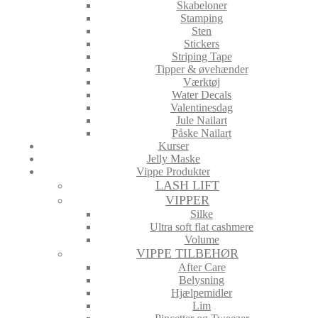
Skabeloner
Stamping
Sten
Stickers
Striping Tape
Tipper & øvehænder
Værktøj
Water Decals
Valentinesdag
Jule Nailart
Påske Nailart
Kurser
Jelly Maske
Vippe Produkter
LASH LIFT
VIPPER
Silke
Ultra soft flat cashmere
Volume
VIPPE TILBEHØR
After Care
Belysning
Hjælpemidler
Lim