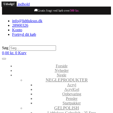
Videre til indhold
Udsolgt!
🚚
Gratis fragt ved køb over
500 kr.
info@lidtluksus.dk
28900326
Konto
Fortryd dit køb
Søg
0,00
kr.
0
Kurv
Forside
Nyheder
Negle
NEGLEPRODUKTER
Acryl
AcrylGel
Opbevaring
Pensler
Startpakker
GELPOLISH
Lidtluksus Gelpolish · 25 Free