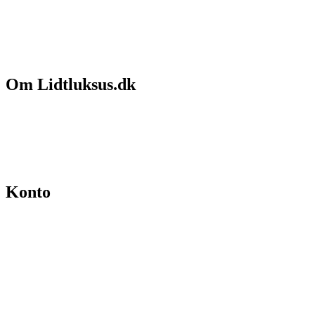
Om Lidtluksus.dk
Hvem er vi
Salgs- og leveringsbetingelser
Kontakt
Konto
Min konto
Se ordrer
Skift kodeord
Fortryd køb