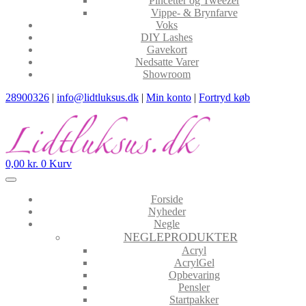
Pincetter og Tweezer
Vippe- & Brynfarve
Voks
DIY Lashes
Gavekort
Nedsatte Varer
Showroom
28900326
|
info@lidtluksus.dk
|
Min konto
|
Fortryd køb
0,00
kr.
0
Kurv
Forside
Nyheder
Negle
NEGLEPRODUKTER
Acryl
AcrylGel
Opbevaring
Pensler
Startpakker