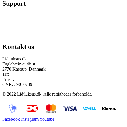
Support
Chat på facebook
Se vores gruppe “Lidtluksus for alle”
Send os en mail
Kontakt os
Lidtluksus.dk
Fuglebækvej 4b.st.
2770 Kastrup, Danmark
Tlf:
28900326
Email:
info@lidtluksus.dk
CVR: 39010739
© 2022 Lidtluksus.dk. Alle rettigheder forbeholdt.
Facebook
Instagram
Youtube