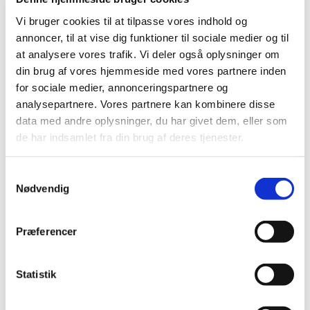
Nailart
Negle Olie
Vi bruger cookies til at tilpasse vores indhold og
Skabeloner
annoncer, til at vise dig funktioner til sociale medier og til
Stamping
Sten
at analysere vores trafik. Vi deler også oplysninger om
Stickers
din brug af vores hjemmeside med vores partnere inden
Striping Tape
for sociale medier, annonceringspartnere og
Tipper & øvehænder
Værktøj
analysepartnere. Vores partnere kan kombinere disse
Water Decals
data med andre oplysninger, du har givet dem, eller som
Valentinesdag
de har indsamlet fra din brug af deres tjenester.
Jule Nailart
Påske Nailart
Kurser
Samtykkevalg
Jelly Maske
Vippe Produkter
Nødvendig
LASH LIFT
VIPPER
Silke
Præferencer
Ultra soft flat cashmere
Volume
VIPPE TILBEHØR
Statistik
After Care
Belysning
Hjælpemidler