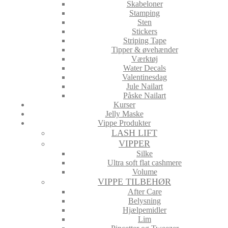
Skabeloner
Stamping
Sten
Stickers
Striping Tape
Tipper & øvehænder
Værktøj
Water Decals
Valentinesdag
Jule Nailart
Påske Nailart
Kurser
Jelly Maske
Vippe Produkter
LASH LIFT
VIPPER
Silke
Ultra soft flat cashmere
Volume
VIPPE TILBEHØR
After Care
Belysning
Hjælpemidler
Lim