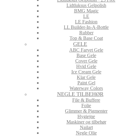
Lidtluksus Gelpolish
BMG Magic
LE
LE Fashion
LL Builder-In-A-Bottle
Rubber
Top & Base Coat
GELE
ABC Farvet Gele
Base Gele
Cover Gele
Hvid Gele
Ice Cream Gele
Klar Gele
Paint Gel
Waterway Colors
NEGLE TILBEHØR
File & Buffere
Folie
Glimmer & Pigmenter
Hygiejne
Maskiner og tilbehør
Nailart
Negle Olie