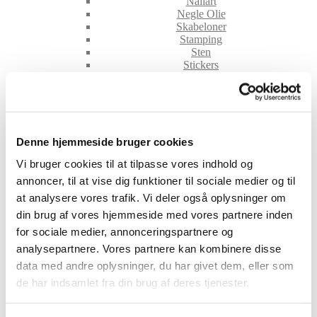
Nailart
Negle Olie
Skabeloner
Stamping
Sten
Stickers
Striping Tape
Tipper & øvehænder
Værktøj
Water Decals
Valentinesdag
Jule Nailart
Denne hjemmeside bruger cookies
Påske Nailart
Vi bruger cookies til at tilpasse vores indhold og
Kurser
Jelly Maske
annoncer, til at vise dig funktioner til sociale medier og til
Vippe Produkter
at analysere vores trafik. Vi deler også oplysninger om
LASH LIFT
din brug af vores hjemmeside med vores partnere inden
VIPPER
for sociale medier, annonceringspartnere og
Silke
Ultra soft flat cashmere
analysepartnere. Vores partnere kan kombinere disse
Volume
data med andre oplysninger, du har givet dem, eller som
VIPPE TILBEHØR
de har indsamlet fra din brug af deres tjenester.
After Care
Belysning
Hjælpemidler