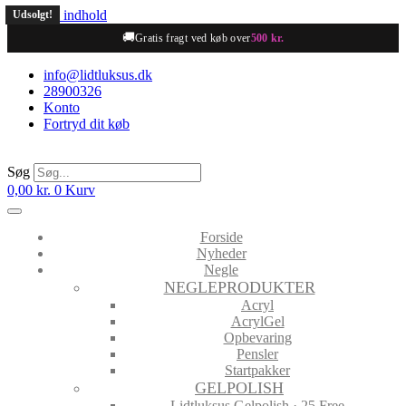
Videre til indhold
Udsolgt!
🚚
Gratis fragt ved køb over
500 kr.
info@lidtluksus.dk
28900326
Konto
Fortryd dit køb
Søg
0,00
kr.
0
Kurv
Forside
Nyheder
Negle
NEGLEPRODUKTER
Acryl
AcrylGel
Opbevaring
Pensler
Startpakker
GELPOLISH
Lidtluksus Gelpolish · 25 Free