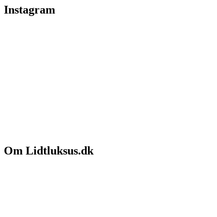
Instagram
Om Lidtluksus.dk
Hvem er vi
Salgs- og leveringsbetingelser
Kontakt