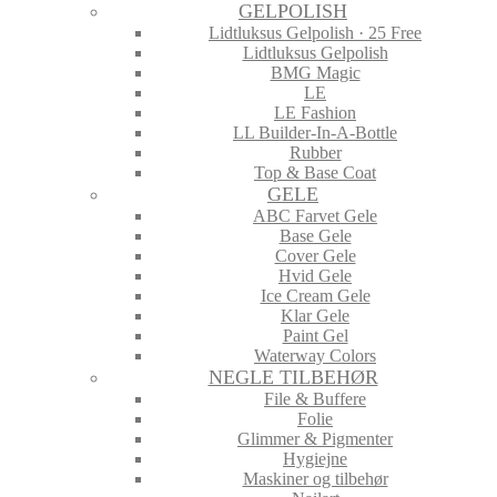
GELPOLISH
Lidtluksus Gelpolish · 25 Free
Lidtluksus Gelpolish
BMG Magic
LE
LE Fashion
LL Builder-In-A-Bottle
Rubber
Top & Base Coat
GELE
ABC Farvet Gele
Base Gele
Cover Gele
Hvid Gele
Ice Cream Gele
Klar Gele
Paint Gel
Waterway Colors
NEGLE TILBEHØR
File & Buffere
Folie
Glimmer & Pigmenter
Hygiejne
Maskiner og tilbehør