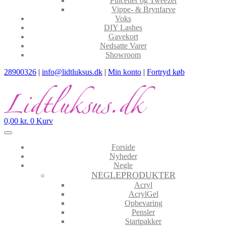
Pincetter og Tweezer
Vippe- & Brynfarve
Voks
DIY Lashes
Gavekort
Nedsatte Varer
Showroom
28900326
|
info@lidtluksus.dk
|
Min konto
|
Fortryd køb
0,00
kr.
0
Kurv
Forside
Nyheder
Negle
NEGLEPRODUKTER
Acryl
AcrylGel
Opbevaring
Pensler
Startpakker