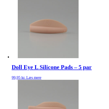
Doll Eye L Silicone Pads – 5 par
99,95
kr.
Læs mere