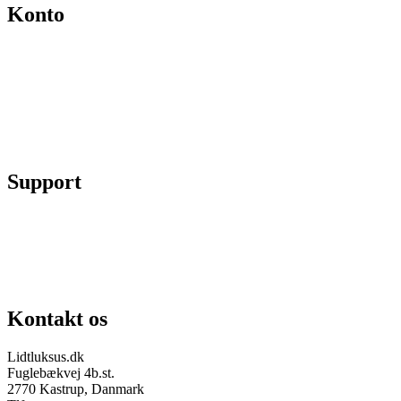
Konto
Min konto
Se ordrer
Skift kodeord
Fortryd køb
Support
Chat på facebook
Se vores gruppe “Lidtluksus for alle”
Send os en mail
Kontakt os
Lidtluksus.dk
Fuglebækvej 4b.st.
2770 Kastrup, Danmark