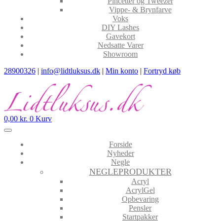
Pincetter og Tweezer
Vippe- & Brynfarve
Voks
DIY Lashes
Gavekort
Nedsatte Varer
Showroom
28900326
|
info@lidtluksus.dk
|
Min konto
|
Fortryd køb
0,00
kr.
0
Kurv
Forside
Nyheder
Negle
NEGLEPRODUKTER
Acryl
AcrylGel
Opbevaring
Pensler
Startpakker