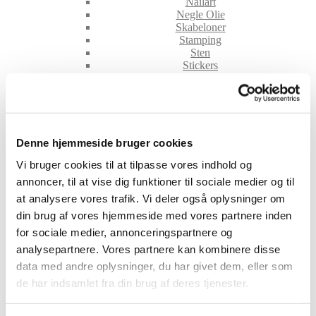
Nailart
Negle Olie
Skabeloner
Stamping
Sten
Stickers
Striping Tape
Tipper & øvehænder
Værktøj
Water Decals
Valentinesdag
Jule Nailart
Denne hjemmeside bruger cookies
Påske Nailart
Vi bruger cookies til at tilpasse vores indhold og
Kurser
Jelly Maske
annoncer, til at vise dig funktioner til sociale medier og til
Vippe Produkter
at analysere vores trafik. Vi deler også oplysninger om
LASH LIFT
din brug af vores hjemmeside med vores partnere inden
VIPPER
for sociale medier, annonceringspartnere og
Silke
Ultra soft flat cashmere
analysepartnere. Vores partnere kan kombinere disse
Volume
data med andre oplysninger, du har givet dem, eller som
VIPPE TILBEHØR
de har indsamlet fra din brug af deres tjenester.
After Care
Belysning
Hjælpemidler