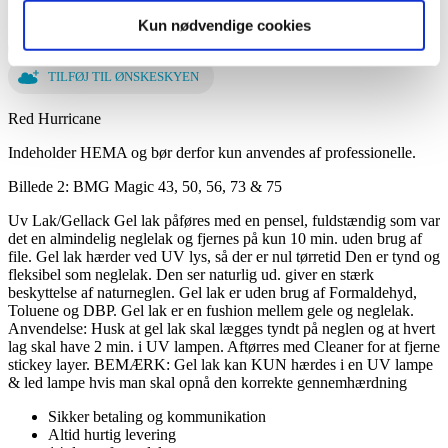
Kun nødvendige cookies
BMG Magic 73 7,5ml antal
Tilføj til kurv
TILFØJ TIL ØNSKESKYEN
Red Hurricane
Indeholder HEMA og bør derfor kun anvendes af professionelle.
Billede 2: BMG Magic 43, 50, 56, 73 & 75
Uv Lak/Gellack Gel lak påføres med en pensel, fuldstændig som var
det en almindelig neglelak og fjernes på kun 10 min. uden brug af
file. Gel lak hærder ved UV lys, så der er nul tørretid Den er tynd og
fleksibel som neglelak. Den ser naturlig ud. giver en stærk
beskyttelse af naturneglen. Gel lak er uden brug af Formaldehyd,
Toluene og DBP. Gel lak er en fushion mellem gele og neglelak.
Anvendelse: Husk at gel lak skal lægges tyndt på neglen og at hvert
lag skal have 2 min. i UV lampen. Aftørres med Cleaner for at fjerne
stickey layer. BEMÆRK: Gel lak kan KUN hærdes i en UV lampe
& led lampe hvis man skal opnå den korrekte gennemhærdning
Sikker betaling og kommunikation
Altid hurtig levering