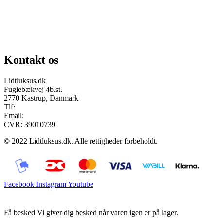
Chat på facebook
Se vores gruppe “Lidtluksus for alle”
Send os en mail
Kontakt os
Lidtluksus.dk
Fuglebækvej 4b.st.
2770 Kastrup, Danmark
Tlf:
28900326
Email:
info@lidtluksus.dk
CVR: 39010739
© 2022 Lidtluksus.dk. Alle rettigheder forbeholdt.
Facebook
Instagram
Youtube
Få besked
Vi giver dig besked når varen igen er på lager.