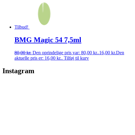
Tilbud!
BMG Magic 54 7,5ml
80,00
kr.
Den oprindelige pris var: 80,00 kr..
16,00
kr.
Den
aktuelle pris er: 16,00 kr..
Tilføj til kurv
Instagram