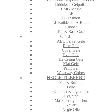
Lidtluksus Gelpolish · 25 Free
Lidtluksus Gelpolish
BMG Magic
LE
LE Fashion
LL Builder-In-A-Bottle
Rubber
Top & Base Coat
GELE
ABC Farvet Gele
Base Gele
Cover Gele
Hvid Gele
Ice Cream Gele
Klar Gele
Paint Gel
Waterway Colors
NEGLE TILBEHØR
File & Buffere
Folie
Glimmer & Pigmenter
Hygiejne
Maskiner og tilbehør
Nailart
Negle Olie