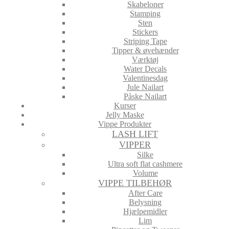
Skabeloner
Stamping
Sten
Stickers
Striping Tape
Tipper & øvehænder
Værktøj
Water Decals
Valentinesdag
Jule Nailart
Påske Nailart
Kurser
Jelly Maske
Vippe Produkter
LASH LIFT
VIPPER
Silke
Ultra soft flat cashmere
Volume
VIPPE TILBEHØR
After Care
Belysning
Hjælpemidler
Lim