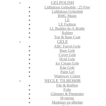
GELPOLISH
Lidtluksus Gelpolish · 25 Free
Lidtluksus Gelpolish
BMG Magic
LE
LE Fashion
LL Builder-In-A-Bottle
Rubber
Top & Base Coat
GELE
ABC Farvet Gele
Base Gele
Cover Gele
Hvid Gele
Ice Cream Gele
Klar Gele
Paint Gel
Waterway Colors
NEGLE TILBEHØR
File & Buffere
Folie
Glimmer & Pigmenter
Hygiejne
Maskiner og tilbehør