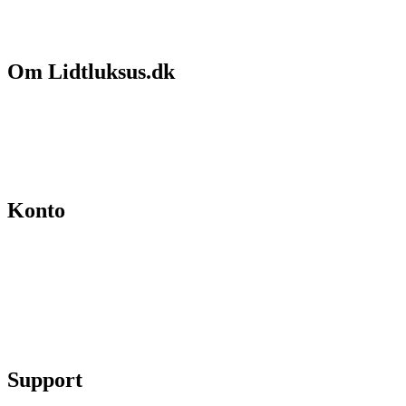
Om Lidtluksus.dk
Hvem er vi
Salgs- og leveringsbetingelser
Kontakt
Konto
Min konto
Se ordrer
Skift kodeord
Fortryd køb
Support