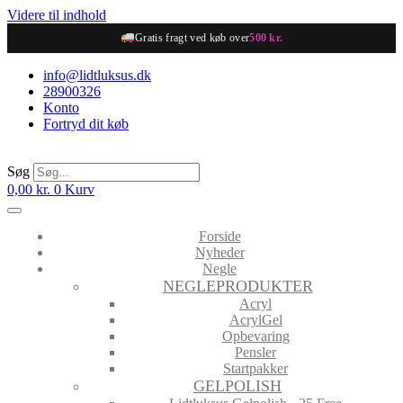
Videre til indhold
Gratis fragt ved køb over
500 kr.
info@lidtluksus.dk
28900326
Konto
Fortryd dit køb
Søg
0,00
kr.
0
Kurv
Forside
Nyheder
Negle
NEGLEPRODUKTER
Acryl
AcrylGel
Opbevaring
Pensler
Startpakker
GELPOLISH