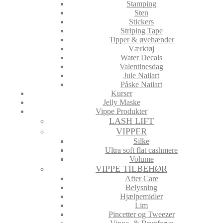
Stamping
Sten
Stickers
Striping Tape
Tipper & øvehænder
Værktøj
Water Decals
Valentinesdag
Jule Nailart
Påske Nailart
Kurser
Jelly Maske
Vippe Produkter
LASH LIFT
VIPPER
Silke
Ultra soft flat cashmere
Volume
VIPPE TILBEHØR
After Care
Belysning
Hjælpemidler
Lim
Pincetter og Tweezer