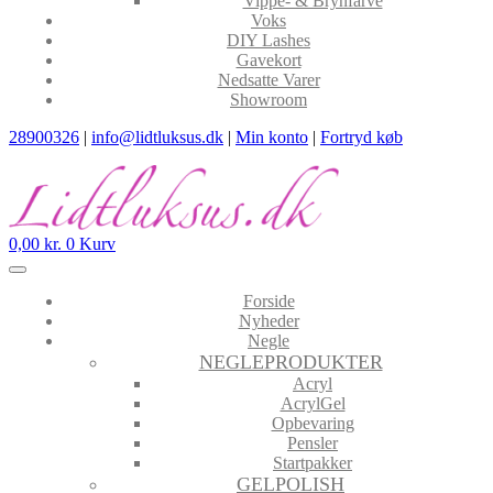
Vippe- & Brynfarve
Voks
DIY Lashes
Gavekort
Nedsatte Varer
Showroom
28900326
|
info@lidtluksus.dk
|
Min konto
|
Fortryd køb
0,00
kr.
0
Kurv
Forside
Nyheder
Negle
NEGLEPRODUKTER
Acryl
AcrylGel
Opbevaring
Pensler
Startpakker
GELPOLISH