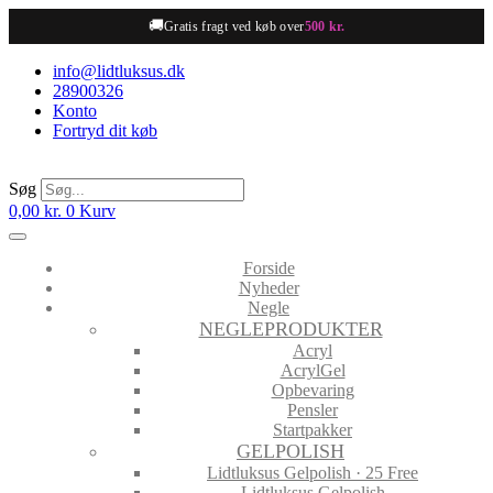
Videre
🚚
Gratis fragt ved køb over
500 kr.
til
indhold
info@lidtluksus.dk
28900326
Konto
Fortryd dit køb
Søg
0,00
kr.
0
Kurv
Forside
Nyheder
Negle
NEGLEPRODUKTER
Acryl
AcrylGel
Opbevaring
Pensler
Startpakker
GELPOLISH
Lidtluksus Gelpolish · 25 Free
Lidtluksus Gelpolish