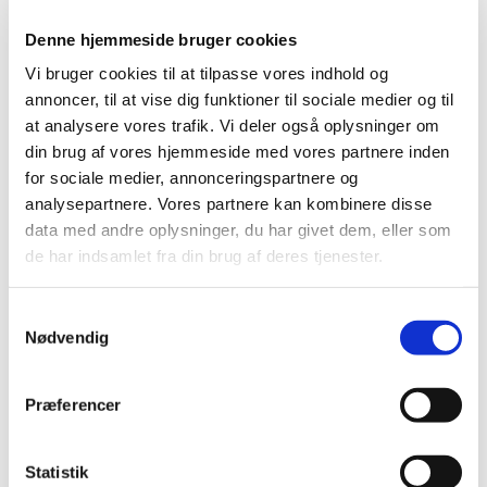
Negle Olie
Skabeloner
Denne hjemmeside bruger cookies
Stamping
Sten
Vi bruger cookies til at tilpasse vores indhold og
Stickers
annoncer, til at vise dig funktioner til sociale medier og til
Striping Tape
Tipper & øvehænder
at analysere vores trafik. Vi deler også oplysninger om
Værktøj
din brug af vores hjemmeside med vores partnere inden
Water Decals
for sociale medier, annonceringspartnere og
Valentinesdag
Jule Nailart
analysepartnere. Vores partnere kan kombinere disse
Påske Nailart
data med andre oplysninger, du har givet dem, eller som
Kurser
de har indsamlet fra din brug af deres tjenester.
Jelly Maske
Vippe Produkter
LASH LIFT
Samtykkevalg
VIPPER
Nødvendig
Silke
Ultra soft flat cashmere
Volume
VIPPE TILBEHØR
Præferencer
After Care
Belysning
Hjælpemidler
Statistik
Lim