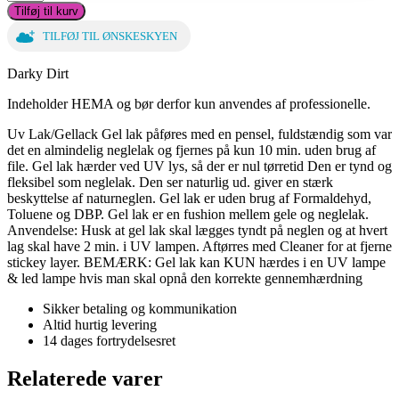
Magic
Tilføj til kurv
11
7,5ml
TILFØJ TIL ØNSKESKYEN
antal
Darky Dirt
Indeholder HEMA og bør derfor kun anvendes af professionelle.
Uv Lak/Gellack Gel lak påføres med en pensel, fuldstændig som var
det en almindelig neglelak og fjernes på kun 10 min. uden brug af
file. Gel lak hærder ved UV lys, så der er nul tørretid Den er tynd og
fleksibel som neglelak. Den ser naturlig ud. giver en stærk
beskyttelse af naturneglen. Gel lak er uden brug af Formaldehyd,
Toluene og DBP. Gel lak er en fushion mellem gele og neglelak.
Anvendelse: Husk at gel lak skal lægges tyndt på neglen og at hvert
lag skal have 2 min. i UV lampen. Aftørres med Cleaner for at fjerne
stickey layer. BEMÆRK: Gel lak kan KUN hærdes i en UV lampe
& led lampe hvis man skal opnå den korrekte gennemhærdning
Sikker betaling og kommunikation
Altid hurtig levering
14 dages fortrydelsesret
Relaterede varer