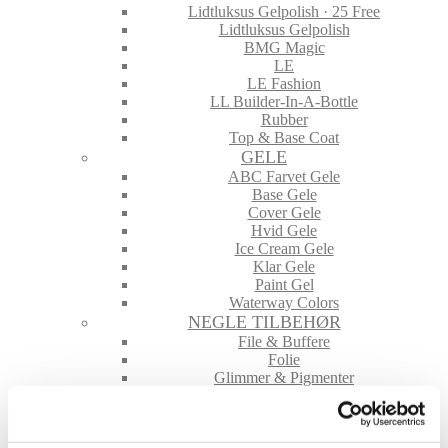
Lidtluksus Gelpolish · 25 Free
Lidtluksus Gelpolish
BMG Magic
LE
LE Fashion
LL Builder-In-A-Bottle
Rubber
Top & Base Coat
GELE
ABC Farvet Gele
Base Gele
Cover Gele
Hvid Gele
Ice Cream Gele
Klar Gele
Paint Gel
Waterway Colors
NEGLE TILBEHØR
File & Buffere
Folie
Glimmer & Pigmenter
Hygiejne
Maskiner og tilbehør
Nailart