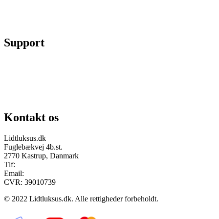
Skift kodeord
Fortryd køb
Support
Chat på facebook
Se vores gruppe “Lidtluksus for alle”
Send os en mail
Kontakt os
Lidtluksus.dk
Fuglebækvej 4b.st.
2770 Kastrup, Danmark
Tlf:
28900326
Email:
info@lidtluksus.dk
CVR: 39010739
© 2022 Lidtluksus.dk. Alle rettigheder forbeholdt.