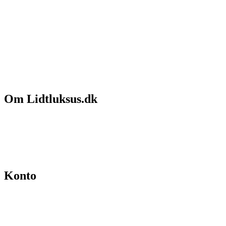
Om Lidtluksus.dk
Hvem er vi
Salgs- og leveringsbetingelser
Kontakt
Konto
Min konto
Se ordrer