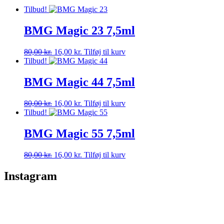
Tilbud!
BMG Magic 23 7,5ml
Den
Den
80,00
kr.
16,00
kr.
Tilføj til kurv
oprindelige
aktuelle
Tilbud!
pris
pris
var:
er:
BMG Magic 44 7,5ml
80,00 kr..
16,00 kr..
Den
Den
80,00
kr.
16,00
kr.
Tilføj til kurv
oprindelige
aktuelle
Tilbud!
pris
pris
var:
er:
BMG Magic 55 7,5ml
80,00 kr..
16,00 kr..
Den
Den
80,00
kr.
16,00
kr.
Tilføj til kurv
oprindelige
aktuelle
pris
pris
Instagram
var:
er:
80,00 kr..
16,00 kr..