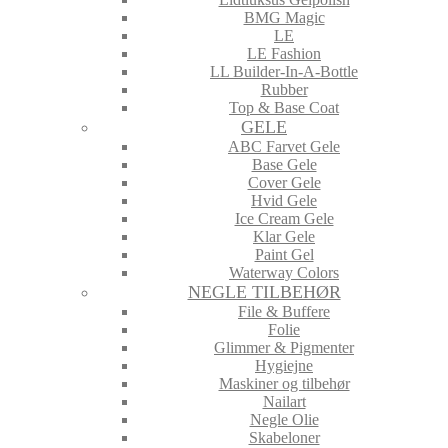
BMG Magic
LE
LE Fashion
LL Builder-In-A-Bottle
Rubber
Top & Base Coat
GELE
ABC Farvet Gele
Base Gele
Cover Gele
Hvid Gele
Ice Cream Gele
Klar Gele
Paint Gel
Waterway Colors
NEGLE TILBEHØR
File & Buffere
Folie
Glimmer & Pigmenter
Hygiejne
Maskiner og tilbehør
Nailart
Negle Olie
Skabeloner