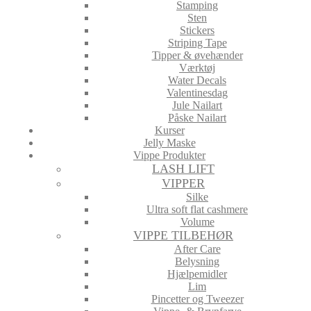
Stamping
Sten
Stickers
Striping Tape
Tipper & øvehænder
Værktøj
Water Decals
Valentinesdag
Jule Nailart
Påske Nailart
Kurser
Jelly Maske
Vippe Produkter
LASH LIFT
VIPPER
Silke
Ultra soft flat cashmere
Volume
VIPPE TILBEHØR
After Care
Belysning
Hjælpemidler
Lim
Pincetter og Tweezer