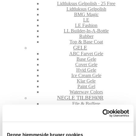
Lidtluksus Gelpolish · 25 Free
Lidtluksus Gelpolish
BMG Magic
LE
LE Fashion
LL Builder-In-A-Bottle
Rubber
Top & Base Coat
GELE
ABC Farvet Gele
Base Gele
Cover Gele
Hvid Gele
Ice Cream Gele
Klar Gele
Paint Gel
Waterway Colors
NEGLE TILBEHØR
File & Buffere
Folie
Glimmer & Pigmenter
Hygiejne
Maskiner og tilbehør
Nailart
Denne hjemmeside bruger cookies