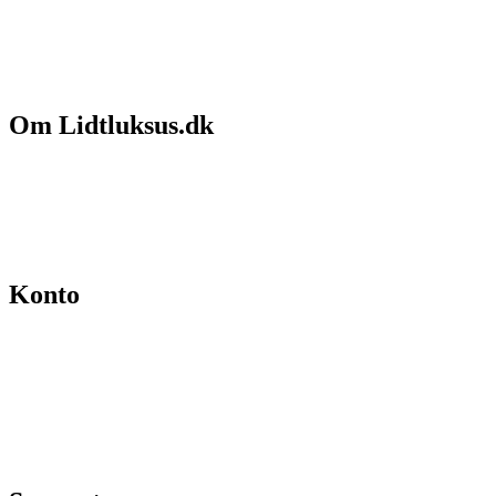
Om Lidtluksus.dk
Hvem er vi
Salgs- og leveringsbetingelser
Kontakt
Konto
Min konto
Se ordrer
Skift kodeord
Fortryd køb