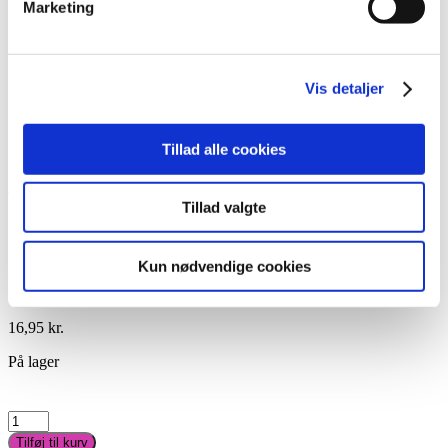
Marketing
Pincetter og Tweezer
Vippe- & Brynfarve
Voks
DIY Lashes
Gavekort
Vis detaljer
Nedsatte Varer
Showroom
Tillad alle cookies
Søg
Vare: Blyant til sten
Tillad valgte
Kun nødvendige cookies
Blyant til sten
16,95
kr.
På lager
Blyant
til
Tilføj til kurv