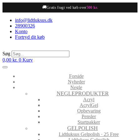
Videre
🚚
Gratis fragt ved køb over
500 kr.
til
indhold
info@lidtluksus.dk
28900326
Konto
Fortryd dit køb
Søg
0,00
kr.
0
Kurv
Forside
Nyheder
Negle
NEGLEPRODUKTER
Acryl
AcrylGel
Opbevaring
Pensler
Startpakker
GELPOLISH
Lidtluksus Gelpolish · 25 Free
Lidtluksus Gelpolish