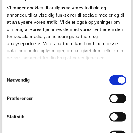
Negle Olie
Skabeloner
Vi bruger cookies til at tilpasse vores indhold og
Stamping
annoncer, til at vise dig funktioner til sociale medier og til
Sten
Stickers
at analysere vores trafik. Vi deler også oplysninger om
Striping Tape
din brug af vores hjemmeside med vores partnere inden
Tipper & øvehænder
for sociale medier, annonceringspartnere og
Værktøj
Water Decals
analysepartnere. Vores partnere kan kombinere disse
Valentinesdag
data med andre oplysninger, du har givet dem, eller som
Jule Nailart
de har indsamlet fra din brug af deres tjenester.
Påske Nailart
Kurser
Jelly Maske
Samtykkevalg
Vippe Produkter
Nødvendig
LASH LIFT
VIPPER
Silke
Præferencer
Ultra soft flat cashmere
Volume
VIPPE TILBEHØR
After Care
Statistik
Belysning
Hjælpemidler
Lim