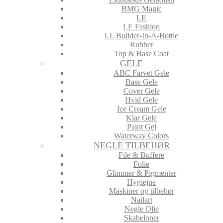
BMG Magic
LE
LE Fashion
LL Builder-In-A-Bottle
Rubber
Top & Base Coat
GELE
ABC Farvet Gele
Base Gele
Cover Gele
Hvid Gele
Ice Cream Gele
Klar Gele
Paint Gel
Waterway Colors
NEGLE TILBEHØR
File & Buffere
Folie
Glimmer & Pigmenter
Hygiejne
Maskiner og tilbehør
Nailart
Negle Olie
Skabeloner