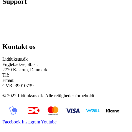
Support
Chat på facebook
Se vores gruppe “Lidtluksus for alle”
Send os en mail
Kontakt os
Lidtluksus.dk
Fuglebækvej 4b.st.
2770 Kastrup, Danmark
Tlf:
28900326
Email:
info@lidtluksus.dk
CVR: 39010739
© 2022 Lidtluksus.dk. Alle rettigheder forbeholdt.
Facebook
Instagram
Youtube