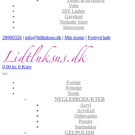
Vippe- & Brynfarve
Voks
DIY Lashes
Gavekort
Nedsatte Varer
Showroom
28900326
|
info@lidtluksus.dk
|
Min konto
|
Fortryd køb
0,00
kr.
0
Kurv
Forside
Nyheder
Negle
NEGLEPRODUKTER
Acryl
AcrylGel
Opbevaring
Pensler
Startpakker
GELPOLISH