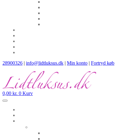
28900326
|
info@lidtluksus.dk
|
Min konto
|
Fortryd køb
0,00
kr.
0
Kurv