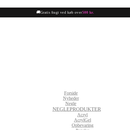
🚚
Gratis fragt ved køb over
500 kr.
Forside
Nyheder
Negle
NEGLEPRODUKTER
Acryl
AcrylGel
Opbevaring