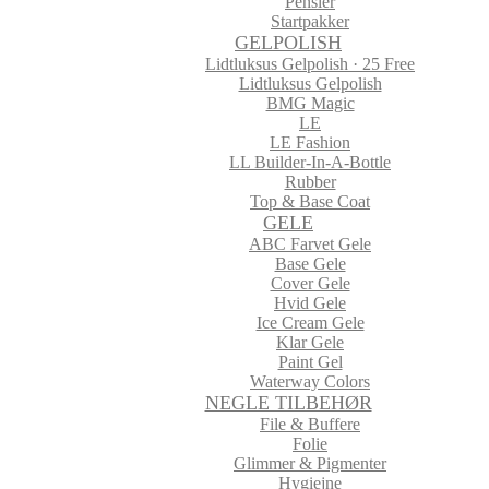
Pensler
Startpakker
GELPOLISH
Lidtluksus Gelpolish · 25 Free
Lidtluksus Gelpolish
BMG Magic
LE
LE Fashion
LL Builder-In-A-Bottle
Rubber
Top & Base Coat
GELE
ABC Farvet Gele
Base Gele
Cover Gele
Hvid Gele
Ice Cream Gele
Klar Gele
Paint Gel
Waterway Colors
NEGLE TILBEHØR
File & Buffere
Folie
Glimmer & Pigmenter
Hygiejne