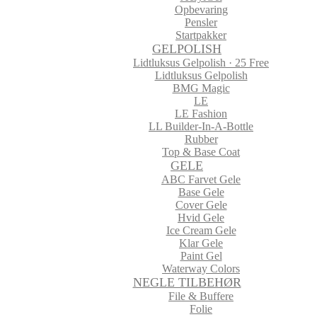
Opbevaring
Pensler
Startpakker
GELPOLISH
Lidtluksus Gelpolish · 25 Free
Lidtluksus Gelpolish
BMG Magic
LE
LE Fashion
LL Builder-In-A-Bottle
Rubber
Top & Base Coat
GELE
ABC Farvet Gele
Base Gele
Cover Gele
Hvid Gele
Ice Cream Gele
Klar Gele
Paint Gel
Waterway Colors
NEGLE TILBEHØR
File & Buffere
Folie