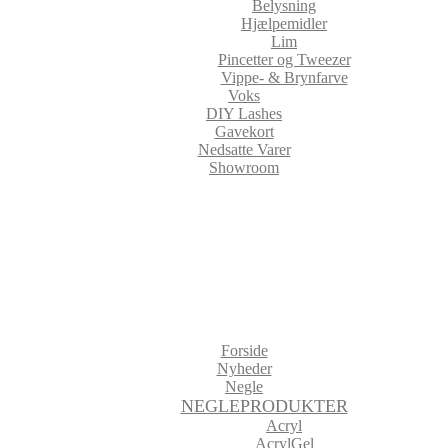
Belysning
Hjælpemidler
Lim
Pincetter og Tweezer
Vippe- & Brynfarve
Voks
DIY Lashes
Gavekort
Nedsatte Varer
Showroom
Forside
Nyheder
Negle
NEGLEPRODUKTER
Acryl
AcrylGel