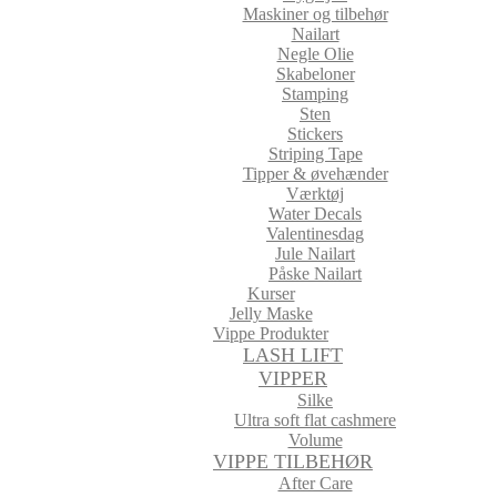
Maskiner og tilbehør
Nailart
Negle Olie
Skabeloner
Stamping
Sten
Stickers
Striping Tape
Tipper & øvehænder
Værktøj
Water Decals
Valentinesdag
Jule Nailart
Påske Nailart
Kurser
Jelly Maske
Vippe Produkter
LASH LIFT
VIPPER
Silke
Ultra soft flat cashmere
Volume
VIPPE TILBEHØR
After Care