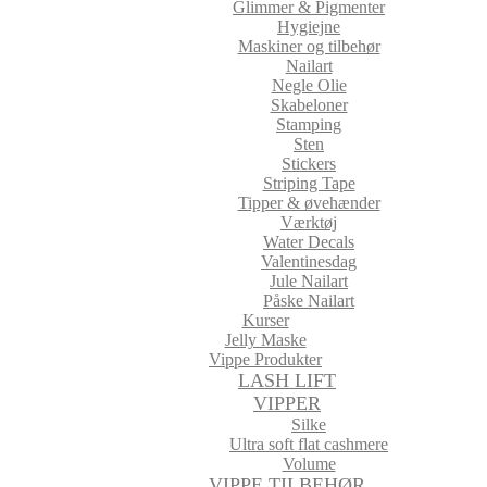
Glimmer & Pigmenter
Hygiejne
Maskiner og tilbehør
Nailart
Negle Olie
Skabeloner
Stamping
Sten
Stickers
Striping Tape
Tipper & øvehænder
Værktøj
Water Decals
Valentinesdag
Jule Nailart
Påske Nailart
Kurser
Jelly Maske
Vippe Produkter
LASH LIFT
VIPPER
Silke
Ultra soft flat cashmere
Volume
VIPPE TILBEHØR