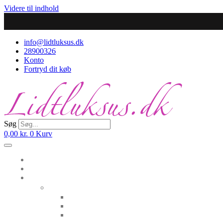
Videre til indhold
info@lidtluksus.dk
28900326
Konto
Fortryd dit køb
Søg
0,00
kr.
0
Kurv