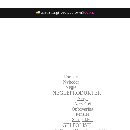
Gratis fragt ved køb over
500 kr.
Forside
Nyheder
Negle
NEGLEPRODUKTER
Acryl
AcrylGel
Opbevaring
Pensler
Startpakker
GELPOLISH