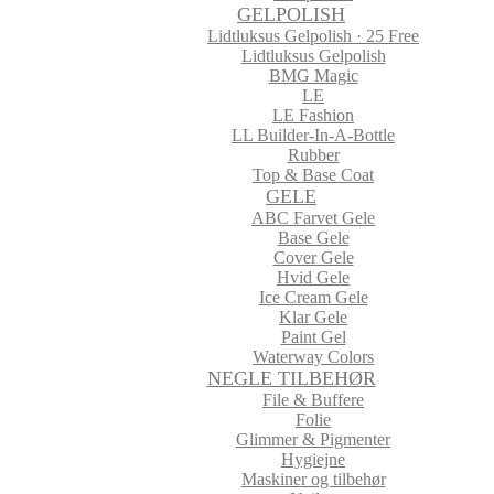
GELPOLISH
Lidtluksus Gelpolish · 25 Free
Lidtluksus Gelpolish
BMG Magic
LE
LE Fashion
LL Builder-In-A-Bottle
Rubber
Top & Base Coat
GELE
ABC Farvet Gele
Base Gele
Cover Gele
Hvid Gele
Ice Cream Gele
Klar Gele
Paint Gel
Waterway Colors
NEGLE TILBEHØR
File & Buffere
Folie
Glimmer & Pigmenter
Hygiejne
Maskiner og tilbehør