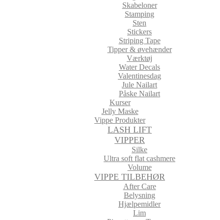
Skabeloner
Stamping
Sten
Stickers
Striping Tape
Tipper & øvehænder
Værktøj
Water Decals
Valentinesdag
Jule Nailart
Påske Nailart
Kurser
Jelly Maske
Vippe Produkter
LASH LIFT
VIPPER
Silke
Ultra soft flat cashmere
Volume
VIPPE TILBEHØR
After Care
Belysning
Hjælpemidler
Lim