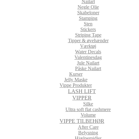
Nailart
Negle Olie
Skabeloner
Stamping
Sten
Stickers
Striping Tape
Tipper & øvehænder
Værktøj
Water Decals
Valentinesdag
Jule Nailart
Påske Nailart
Kurser
Jelly Maske
Vippe Produkter
LASH LIFT
VIPPER
Silke
Ultra soft flat cashmere
Volume
VIPPE TILBEHØR
After Care
Belysning
Hjælpemidler