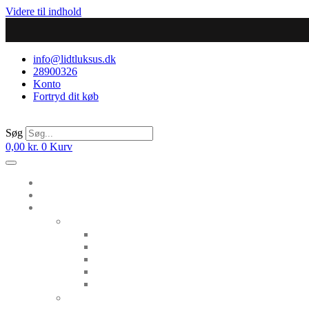
Videre til indhold
info@lidtluksus.dk
28900326
Konto
Fortryd dit køb
Søg
0,00
kr.
0
Kurv