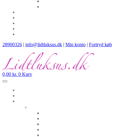
28900326
|
info@lidtluksus.dk
|
Min konto
|
Fortryd køb
0,00
kr.
0
Kurv