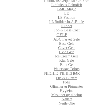
Lidtluksus Gelpolish · 25 Free
Lidtluksus Gelpolish
BMG Magic
LE
LE Fashion
LL Builder-In-A-Bottle
Rubber
Top & Base Coat
GELE
ABC Farvet Gele
Base Gele
Cover Gele
Hvid Gele
Ice Cream Gele
Klar Gele
Paint Gel
Waterway Colors
NEGLE TILBEHØR
File & Buffere
Folie
Glimmer & Pigmenter
Hygiejne
Maskiner og tilbehør
Nailart
Negle Olie