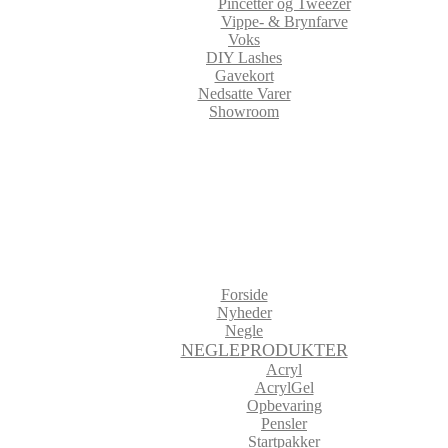
Pincetter og Tweezer
Vippe- & Brynfarve
Voks
DIY Lashes
Gavekort
Nedsatte Varer
Showroom
Forside
Nyheder
Negle
NEGLEPRODUKTER
Acryl
AcrylGel
Opbevaring
Pensler
Startpakker