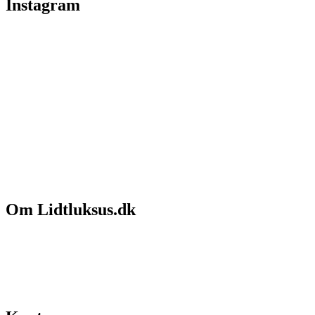
Instagram
Om Lidtluksus.dk
Hvem er vi
Salgs- og leveringsbetingelser
Kontakt