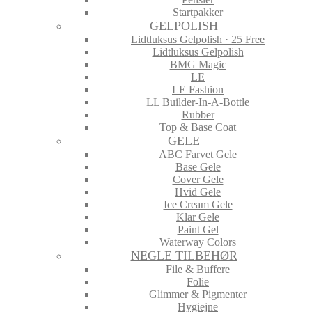
Startpakker
GELPOLISH
Lidtluksus Gelpolish · 25 Free
Lidtluksus Gelpolish
BMG Magic
LE
LE Fashion
LL Builder-In-A-Bottle
Rubber
Top & Base Coat
GELE
ABC Farvet Gele
Base Gele
Cover Gele
Hvid Gele
Ice Cream Gele
Klar Gele
Paint Gel
Waterway Colors
NEGLE TILBEHØR
File & Buffere
Folie
Glimmer & Pigmenter
Hygiejne