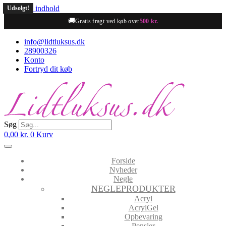
Videre til indhold
Udsolgt!
🚚
Gratis fragt ved køb over
500 kr.
info@lidtluksus.dk
28900326
Konto
Fortryd dit køb
Søg
0,00
kr.
0
Kurv
Forside
Nyheder
Negle
NEGLEPRODUKTER
Acryl
AcrylGel
Opbevaring
Pensler