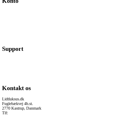
Konto
Min konto
Se ordrer
Skift kodeord
Fortryd køb
Support
Chat på facebook
Se vores gruppe “Lidtluksus for alle”
Send os en mail
Kontakt os
Lidtluksus.dk
Fuglebækvej 4b.st.
2770 Kastrup, Danmark
Tlf:
28900326