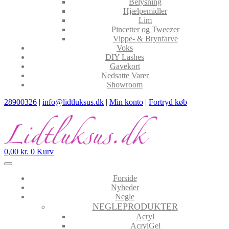
Belysning
Hjælpemidler
Lim
Pincetter og Tweezer
Vippe- & Brynfarve
Voks
DIY Lashes
Gavekort
Nedsatte Varer
Showroom
28900326
|
info@lidtluksus.dk
|
Min konto
|
Fortryd køb
0,00
kr.
0
Kurv
Forside
Nyheder
Negle
NEGLEPRODUKTER
Acryl
AcrylGel