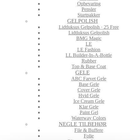
Opbevaring
Pensler
Startpakker
GELPOLISH
Lidtluksus Gelpolish · 25 Free
Lidtluksus Gelpolish
BMG Magic
LE
LE Fashion
LL Builder-In-A-Bottle
Rubber
Top & Base Coat
GELE
ABC Farvet Gele
Base Gele
Cover Gele
Hvid Gele
Ice Cream Gele
Klar Gele
Paint Gel
Waterway Colors
NEGLE TILBEHØR
File & Buffere
Folie