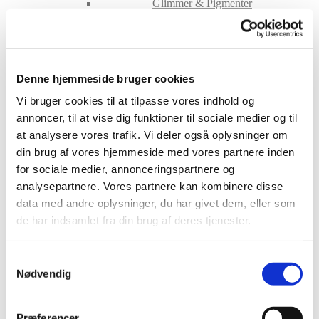
Glimmer & Pigmenter
Hygiejne
Maskiner og tilbehør
Nailart
Negle Olie
Skabeloner
Denne hjemmeside bruger cookies
Stamping
Sten
Vi bruger cookies til at tilpasse vores indhold og
Stickers
annoncer, til at vise dig funktioner til sociale medier og til
Striping Tape
Tipper & øvehænder
at analysere vores trafik. Vi deler også oplysninger om
Værktøj
din brug af vores hjemmeside med vores partnere inden
Water Decals
for sociale medier, annonceringspartnere og
Valentinesdag
Jule Nailart
analysepartnere. Vores partnere kan kombinere disse
Påske Nailart
data med andre oplysninger, du har givet dem, eller som
Kurser
de har indsamlet fra din brug af deres tjenester.
Jelly Maske
Vippe Produkter
LASH LIFT
Samtykkevalg
VIPPER
Nødvendig
Silke
Ultra soft flat cashmere
Volume
VIPPE TILBEHØR
Præferencer