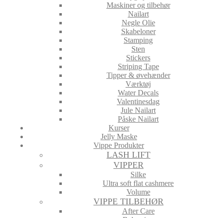
Maskiner og tilbehør
Nailart
Negle Olie
Skabeloner
Stamping
Sten
Stickers
Striping Tape
Tipper & øvehænder
Værktøj
Water Decals
Valentinesdag
Jule Nailart
Påske Nailart
Kurser
Jelly Maske
Vippe Produkter
LASH LIFT
VIPPER
Silke
Ultra soft flat cashmere
Volume
VIPPE TILBEHØR
After Care