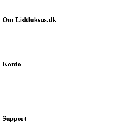
Om Lidtluksus.dk
Hvem er vi
Salgs- og leveringsbetingelser
Kontakt
Konto
Min konto
Se ordrer
Skift kodeord
Fortryd køb
Support