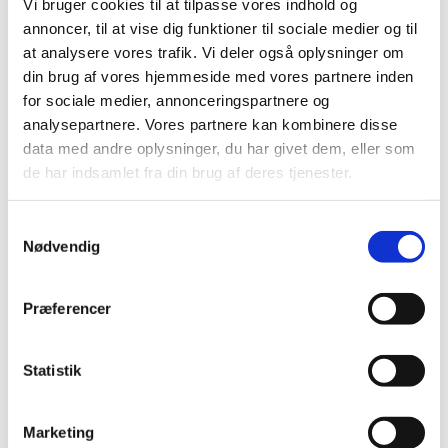
Nailart
Vi bruger cookies til at tilpasse vores indhold og
Negle Olie
annoncer, til at vise dig funktioner til sociale medier og til
Skabeloner
at analysere vores trafik. Vi deler også oplysninger om
Stamping
Sten
din brug af vores hjemmeside med vores partnere inden
Stickers
for sociale medier, annonceringspartnere og
Striping Tape
analysepartnere. Vores partnere kan kombinere disse
Tipper & øvehænder
Værktøj
data med andre oplysninger, du har givet dem, eller som
Water Decals
de har indsamlet fra din brug af deres tjenester.
Valentinesdag
Jule Nailart
Påske Nailart
Samtykkevalg
Kurser
Nødvendig
Jelly Maske
Vippe Produkter
LASH LIFT
Præferencer
VIPPER
Silke
Ultra soft flat cashmere
Volume
Statistik
VIPPE TILBEHØR
After Care
Belysning
Marketing
Hjælpemidler