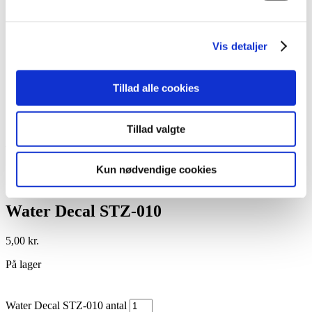
Lim
Pincetter og Tweezer
Vippe- & Brynfarve
Vis detaljer
Voks
DIY Lashes
Gavekort
Nedsatte Varer
Tillad alle cookies
Showroom
Søg
Tillad valgte
Vare: Water Decal STZ-010
Kun nødvendige cookies
Water Decal STZ-010
5,00
kr.
På lager
Water Decal STZ-010 antal