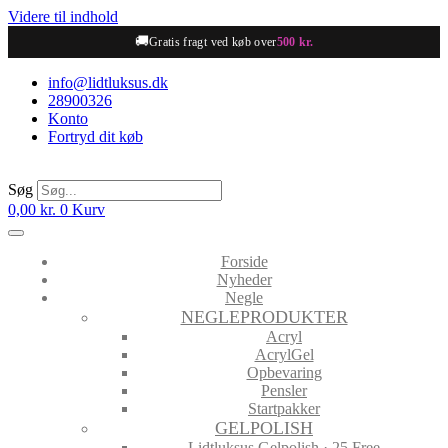
Videre til indhold
🚚
Gratis fragt ved køb over
500 kr.
info@lidtluksus.dk
28900326
Konto
Fortryd dit køb
Søg
0,00
kr.
0
Kurv
Forside
Nyheder
Negle
NEGLEPRODUKTER
Acryl
AcrylGel
Opbevaring
Pensler
Startpakker
GELPOLISH
Lidtluksus Gelpolish · 25 Free