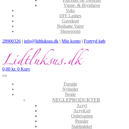
Pincetter og Tweezer
Vippe- & Brynfarve
Voks
DIY Lashes
Gavekort
Nedsatte Varer
Showroom
28900326
|
info@lidtluksus.dk
|
Min konto
|
Fortryd køb
0,00
kr.
0
Kurv
Forside
Nyheder
Negle
NEGLEPRODUKTER
Acryl
AcrylGel
Opbevaring
Pensler
Startpakker