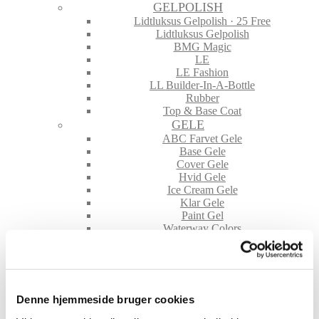
GELPOLISH
Lidtluksus Gelpolish · 25 Free
Lidtluksus Gelpolish
BMG Magic
LE
LE Fashion
LL Builder-In-A-Bottle
Rubber
Top & Base Coat
GELE
ABC Farvet Gele
Base Gele
Cover Gele
Hvid Gele
Ice Cream Gele
Klar Gele
Paint Gel
Waterway Colors
NEGLE TILBEHØR
File & Buffere
Folie
Glimmer & Pigmenter
Hygiejne
Denne hjemmeside bruger cookies
Maskiner og tilbehør