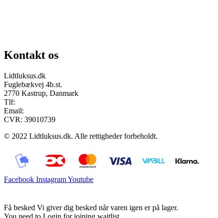
Chat på facebook
Se vores gruppe “Lidtluksus for alle”
Send os en mail
Kontakt os
Lidtluksus.dk
Fuglebækvej 4b.st.
2770 Kastrup, Danmark
Tlf:
28900326
Email:
info@lidtluksus.dk
CVR: 39010739
© 2022 Lidtluksus.dk. Alle rettigheder forbeholdt.
Facebook
Instagram
Youtube
Få besked
Vi giver dig besked når varen igen er på lager.
You need to Login for joining waitlist.