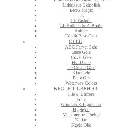
Lidtluksus Gelpolish
BMG Magic
LE
LE Fashion
LL Builder-In-A-Bottle
Rubber
Top & Base Coat
GELE
ABC Farvet Gele
Base Gele
Cover Gele
Hvid Gele
Ice Cream Gele
Klar Gele
Paint Gel
Waterway Colors
NEGLE TILBEHØR
File & Buffere
Folie
Glimmer & Pigmenter
Hygiejne
Maskiner og tilbehør
Nailart
Negle Olie