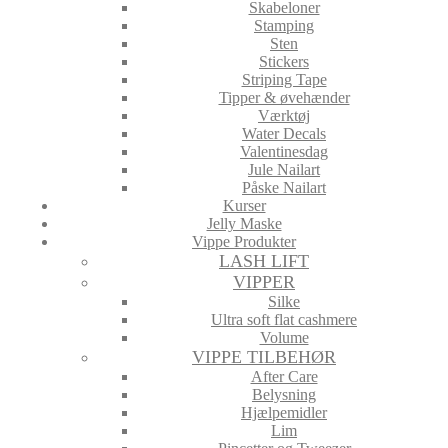
Skabeloner
Stamping
Sten
Stickers
Striping Tape
Tipper & øvehænder
Værktøj
Water Decals
Valentinesdag
Jule Nailart
Påske Nailart
Kurser
Jelly Maske
Vippe Produkter
LASH LIFT
VIPPER
Silke
Ultra soft flat cashmere
Volume
VIPPE TILBEHØR
After Care
Belysning
Hjælpemidler
Lim