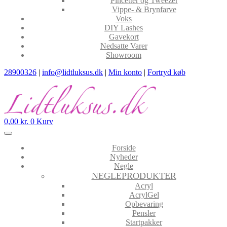
Pincetter og Tweezer
Vippe- & Brynfarve
Voks
DIY Lashes
Gavekort
Nedsatte Varer
Showroom
28900326
|
info@lidtluksus.dk
|
Min konto
|
Fortryd køb
0,00
kr.
0
Kurv
Forside
Nyheder
Negle
NEGLEPRODUKTER
Acryl
AcrylGel
Opbevaring
Pensler
Startpakker