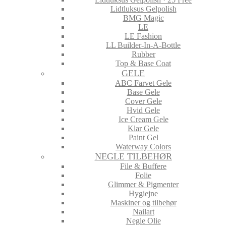
Lidtluksus Gelpolish
BMG Magic
LE
LE Fashion
LL Builder-In-A-Bottle
Rubber
Top & Base Coat
GELE
ABC Farvet Gele
Base Gele
Cover Gele
Hvid Gele
Ice Cream Gele
Klar Gele
Paint Gel
Waterway Colors
NEGLE TILBEHØR
File & Buffere
Folie
Glimmer & Pigmenter
Hygiejne
Maskiner og tilbehør
Nailart
Negle Olie