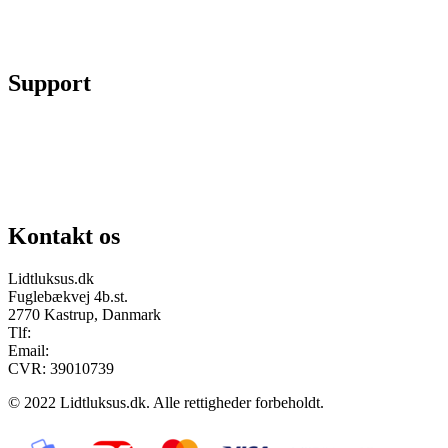
Skift kodeord
Fortryd køb
Support
Chat på facebook
Se vores gruppe “Lidtluksus for alle”
Send os en mail
Kontakt os
Lidtluksus.dk
Fuglebækvej 4b.st.
2770 Kastrup, Danmark
Tlf:
28900326
Email:
info@lidtluksus.dk
CVR: 39010739
© 2022 Lidtluksus.dk. Alle rettigheder forbeholdt.