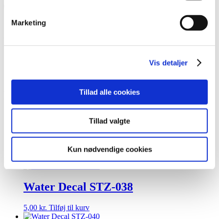
Tilføj til kurv
TILFØJ TIL ØNSKESKYEN
Marketing
Water Decals opløses i vand før den påføres på neglen.
Sikker betaling og kommunikation
Vis detaljer
Altid hurtig levering
14 dages fortrydelsesret
Tillad alle cookies
Relaterede varer
Tillad valgte
Water Decal STZ-032
Kun nødvendige cookies
5,00
kr.
Tilføj til kurv
Water Decal STZ-038
5,00
kr.
Tilføj til kurv