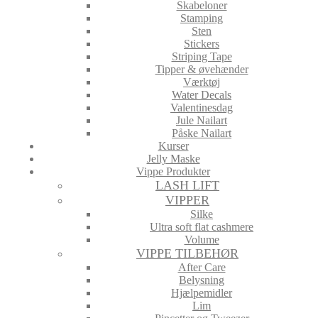
Skabeloner
Stamping
Sten
Stickers
Striping Tape
Tipper & øvehænder
Værktøj
Water Decals
Valentinesdag
Jule Nailart
Påske Nailart
Kurser
Jelly Maske
Vippe Produkter
LASH LIFT
VIPPER
Silke
Ultra soft flat cashmere
Volume
VIPPE TILBEHØR
After Care
Belysning
Hjælpemidler
Lim