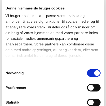
Lim
Pincetter og Tweezer
Denne hjemmeside bruger cookies
Vippe- & Brynfarve
Vi bruger cookies til at tilpasse vores indhold og
Voks
DIY Lashes
annoncer, til at vise dig funktioner til sociale medier og til
Gavekort
at analysere vores trafik. Vi deler også oplysninger om
Nedsatte Varer
din brug af vores hjemmeside med vores partnere inden
Showroom
for sociale medier, annonceringspartnere og
Søg
analysepartnere. Vores partnere kan kombinere disse
data med andre oplysninger, du har givet dem, eller som
Vare: Water Decal BN-873
de har indsamlet fra din brug af deres tjenester.
Samtykkevalg
Water Decal BN-873
Nødvendig
7,00
kr.
Præferencer
På lager
Statistik
Water Decal BN-873 antal