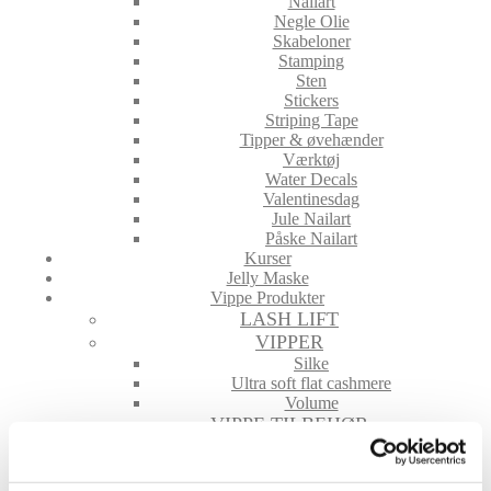
Nailart
Negle Olie
Skabeloner
Stamping
Sten
Stickers
Striping Tape
Tipper & øvehænder
Værktøj
Water Decals
Valentinesdag
Jule Nailart
Påske Nailart
Kurser
Jelly Maske
Vippe Produkter
LASH LIFT
VIPPER
Silke
Ultra soft flat cashmere
Volume
VIPPE TILBEHØR
After Care
Belysning
Hjælpemidler