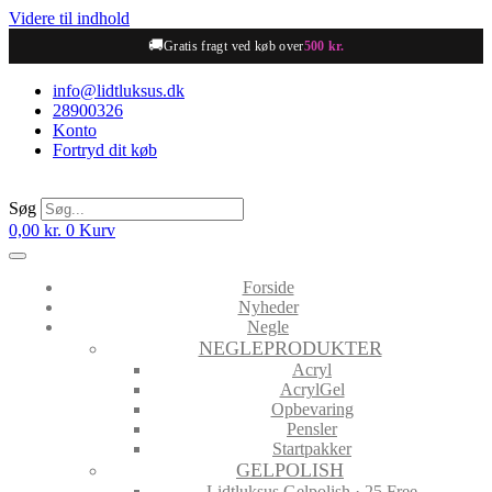
Videre til indhold
🚚
Gratis fragt ved køb over
500 kr.
info@lidtluksus.dk
28900326
Konto
Fortryd dit køb
Søg
0,00
kr.
0
Kurv
Forside
Nyheder
Negle
NEGLEPRODUKTER
Acryl
AcrylGel
Opbevaring
Pensler
Startpakker
GELPOLISH
Lidtluksus Gelpolish · 25 Free