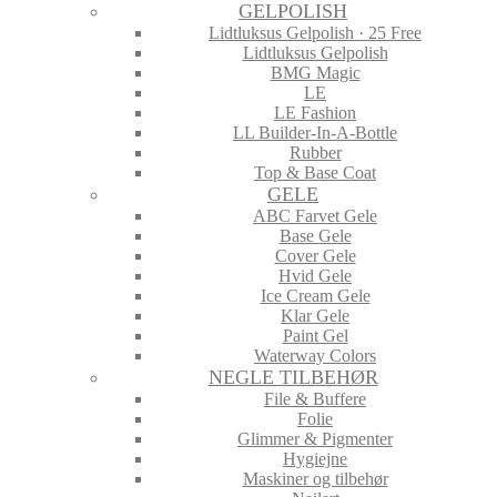
GELPOLISH
Lidtluksus Gelpolish · 25 Free
Lidtluksus Gelpolish
BMG Magic
LE
LE Fashion
LL Builder-In-A-Bottle
Rubber
Top & Base Coat
GELE
ABC Farvet Gele
Base Gele
Cover Gele
Hvid Gele
Ice Cream Gele
Klar Gele
Paint Gel
Waterway Colors
NEGLE TILBEHØR
File & Buffere
Folie
Glimmer & Pigmenter
Hygiejne
Maskiner og tilbehør