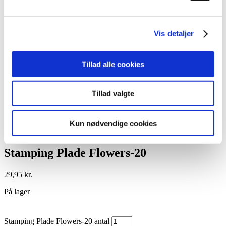
Lim
Pincetter og Tweezer
Vippe- & Brynfarve
Vis detaljer
Voks
DIY Lashes
Gavekort
Nedsatte Varer
Tillad alle cookies
Showroom
Søg
Tillad valgte
Vare: Stamping Plade Flowers-20
Kun nødvendige cookies
Stamping Plade Flowers-20
29,95
kr.
På lager
Stamping Plade Flowers-20 antal