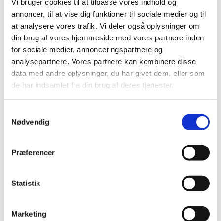
Nailart
Vi bruger cookies til at tilpasse vores indhold og
Negle Olie
annoncer, til at vise dig funktioner til sociale medier og til
Skabeloner
at analysere vores trafik. Vi deler også oplysninger om
Stamping
Sten
din brug af vores hjemmeside med vores partnere inden
Stickers
for sociale medier, annonceringspartnere og
Striping Tape
analysepartnere. Vores partnere kan kombinere disse
Tipper & øvehænder
Værktøj
data med andre oplysninger, du har givet dem, eller som
Water Decals
de har indsamlet fra din brug af deres tjenester.
Valentinesdag
Jule Nailart
Påske Nailart
Samtykkevalg
Kurser
Nødvendig
Jelly Maske
Vippe Produkter
LASH LIFT
Præferencer
VIPPER
Silke
Ultra soft flat cashmere
Volume
Statistik
VIPPE TILBEHØR
After Care
Belysning
Marketing
Hjælpemidler