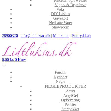
Pincetter og Tweezer
Vippe- & Brynfarve
Voks
DIY Lashes
Gavekort
Nedsatte Varer
Showroom
28900326
|
info@lidtluksus.dk
|
Min konto
|
Fortryd køb
0,00
kr.
0
Kurv
Forside
Nyheder
Negle
NEGLEPRODUKTER
Acryl
AcrylGel
Opbevaring
Pensler
Startpakker