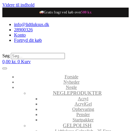
Videre til indhold
Gratis fragt ved køb over
500 kr.
info@lidtluksus.dk
28900326
Konto
Fortryd dit køb
Søg
0,00
kr.
0
Kurv
Forside
Nyheder
Negle
NEGLEPRODUKTER
Acryl
AcrylGel
Opbevaring
Pensler
Startpakker
GELPOLISH