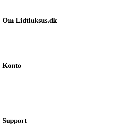
Om Lidtluksus.dk
Hvem er vi
Salgs- og leveringsbetingelser
Kontakt
Konto
Min konto
Se ordrer
Skift kodeord
Fortryd køb
Support