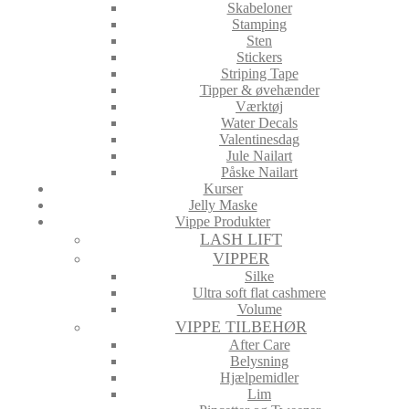
Skabeloner
Stamping
Sten
Stickers
Striping Tape
Tipper & øvehænder
Værktøj
Water Decals
Valentinesdag
Jule Nailart
Påske Nailart
Kurser
Jelly Maske
Vippe Produkter
LASH LIFT
VIPPER
Silke
Ultra soft flat cashmere
Volume
VIPPE TILBEHØR
After Care
Belysning
Hjælpemidler
Lim