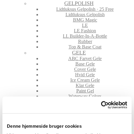
GELPOLISH
Lidtluksus Gelpolish · 25 Free
Lidtluksus Gelpolish
BMG Magic
LE
LE Fashion
LL Builder-In-A-Bottle
Rubber
Top & Base Coat
GELE
ABC Farvet Gele
Base Gele
Cover Gele
Hvid Gele
Ice Cream Gele
Klar Gele
Paint Gel
Waterway Colors
NEGLE TILBEHØR
File & Buffere
Folie
Glimmer & Pigmenter
Hygiejne
Denne hjemmeside bruger cookies
Maskiner og tilbehør