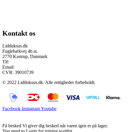
Chat på facebook
Se vores gruppe “Lidtluksus for alle”
Send os en mail
Kontakt os
Lidtluksus.dk
Fuglebækvej 4b.st.
2770 Kastrup, Danmark
Tlf:
28900326
Email:
info@lidtluksus.dk
CVR: 39010739
© 2022 Lidtluksus.dk. Alle rettigheder forbeholdt.
Facebook
Instagram
Youtube
Få besked
Vi giver dig besked når varen igen er på lager.
You need to Login for joining waitlist.