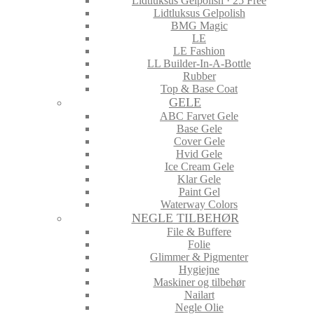
Lidtluksus Gelpolish · 25 Free
Lidtluksus Gelpolish
BMG Magic
LE
LE Fashion
LL Builder-In-A-Bottle
Rubber
Top & Base Coat
GELE
ABC Farvet Gele
Base Gele
Cover Gele
Hvid Gele
Ice Cream Gele
Klar Gele
Paint Gel
Waterway Colors
NEGLE TILBEHØR
File & Buffere
Folie
Glimmer & Pigmenter
Hygiejne
Maskiner og tilbehør
Nailart
Negle Olie