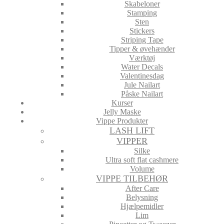
Skabeloner
Stamping
Sten
Stickers
Striping Tape
Tipper & øvehænder
Værktøj
Water Decals
Valentinesdag
Jule Nailart
Påske Nailart
Kurser
Jelly Maske
Vippe Produkter
LASH LIFT
VIPPER
Silke
Ultra soft flat cashmere
Volume
VIPPE TILBEHØR
After Care
Belysning
Hjælpemidler
Lim