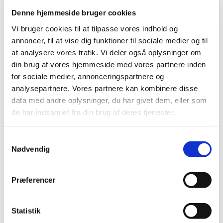
Nailart
Negle Olie
Denne hjemmeside bruger cookies
Skabeloner
Stamping
Vi bruger cookies til at tilpasse vores indhold og
Sten
annoncer, til at vise dig funktioner til sociale medier og til
Stickers
at analysere vores trafik. Vi deler også oplysninger om
Striping Tape
Tipper & øvehænder
din brug af vores hjemmeside med vores partnere inden
Værktøj
for sociale medier, annonceringspartnere og
Water Decals
analysepartnere. Vores partnere kan kombinere disse
Valentinesdag
Jule Nailart
data med andre oplysninger, du har givet dem, eller som
Påske Nailart
de har indsamlet fra din brug af deres tjenester.
Kurser
Jelly Maske
Vippe Produkter
Samtykkevalg
LASH LIFT
Nødvendig
VIPPER
Silke
Ultra soft flat cashmere
Præferencer
Volume
VIPPE TILBEHØR
After Care
Statistik
Belysning
Hjælpemidler