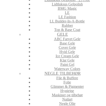
Lidtluksus Gelpolish
BMG Magic
LE
LE Fashion
LL Builder-In-A-Bottle
Rubber
Top & Base Coat
GELE
ABC Farvet Gele
Base Gele
Cover Gele
Hvid Gele
Ice Cream Gele
Klar Gele
Paint Gel
Waterway Colors
NEGLE TILBEHØR
File & Buffere
Folie
Glimmer & Pigmenter
Hygiejne
Maskiner og tilbehør
Nailart
Negle Olie