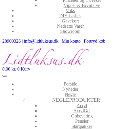
Pincetter og Tweezer
Vippe- & Brynfarve
Voks
DIY Lashes
Gavekort
Nedsatte Varer
Showroom
28900326
|
info@lidtluksus.dk
|
Min konto
|
Fortryd køb
0,00
kr.
0
Kurv
Forside
Nyheder
Negle
NEGLEPRODUKTER
Acryl
AcrylGel
Opbevaring
Pensler
Startpakker