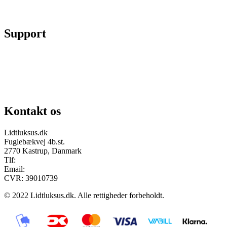
Fortryd køb
Support
Chat på facebook
Se vores gruppe “Lidtluksus for alle”
Send os en mail
Kontakt os
Lidtluksus.dk
Fuglebækvej 4b.st.
2770 Kastrup, Danmark
Tlf:
28900326
Email:
info@lidtluksus.dk
CVR: 39010739
© 2022 Lidtluksus.dk. Alle rettigheder forbeholdt.