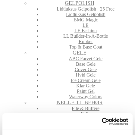
GELPOLISH
Lidtluksus Gelpolish · 25 Free
Lidtluksus Gelpolish
BMG Magic
LE
LE Fashion
LL Builder-In-A-Bottle
Rubber
Top & Base Coat
GELE
ABC Farvet Gele
Base Gele
Cover Gele
Hvid Gele
Ice Cream Gele
Klar Gele
Paint Gel
Waterway Colors
NEGLE TILBEHØR
File & Buffere
Folie
Glimmer & Pigmenter
Hygiejne
Maskiner og tilbehør