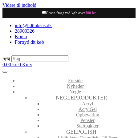
Videre til indhold
🚚
Gratis fragt ved køb over
500 kr.
info@lidtluksus.dk
28900326
Konto
Fortryd dit køb
Søg
0,00
kr.
0
Kurv
Forside
Nyheder
Negle
NEGLEPRODUKTER
Acryl
AcrylGel
Opbevaring
Pensler
Startpakker
GELPOLISH
Lidtluksus Gelpolish · 25 Free