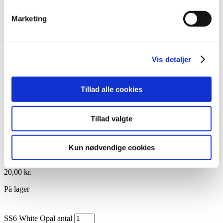
Lim
Pincetter og Tweezer
Marketing
Vippe- & Brynfarve
Voks
DIY Lashes
Gavekort
Vis detaljer
Nedsatte Varer
Showroom
Søg
Tillad alle cookies
Vare: SS6 White Opal
Tillad valgte
Kun nødvendige cookies
SS6 White Opal
20,00
kr.
På lager
SS6 White Opal antal