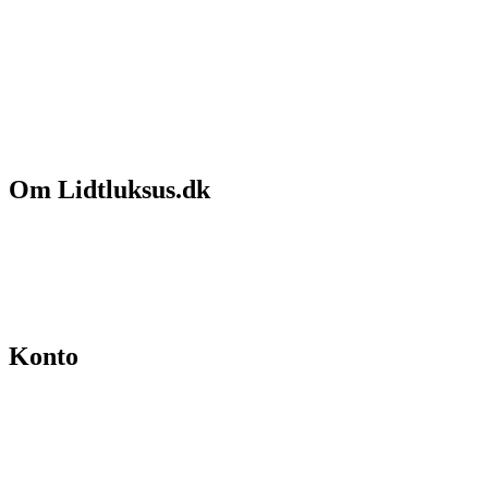
Om Lidtluksus.dk
Hvem er vi
Salgs- og leveringsbetingelser
Kontakt
Konto
Min konto
Se ordrer
Skift kodeord