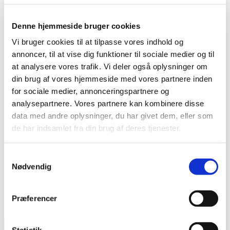
Lim
Pincetter og Tweezer
Vippe- & Brynfarve
Denne hjemmeside bruger cookies
Voks
Vi bruger cookies til at tilpasse vores indhold og
DIY Lashes
Gavekort
annoncer, til at vise dig funktioner til sociale medier og til
Nedsatte Varer
at analysere vores trafik. Vi deler også oplysninger om
Showroom
din brug af vores hjemmeside med vores partnere inden
Søg
for sociale medier, annonceringspartnere og
analysepartnere. Vores partnere kan kombinere disse
Vare: Spider Gel Sort
data med andre oplysninger, du har givet dem, eller som
de har indsamlet fra din brug af deres tjenester.
Samtykkevalg
Spider Gel Sort
Nødvendig
50,00
kr.
Præferencer
Udsolgt!
Få besked når varen er på lager
Statistik