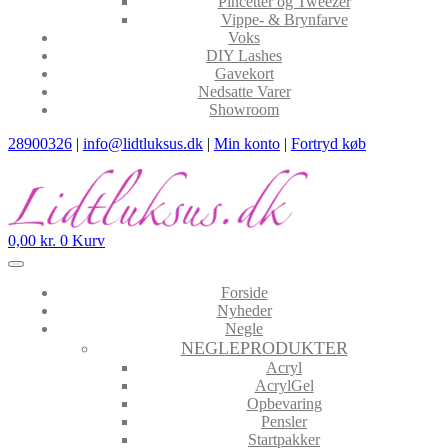
Pincetter og Tweezer
Vippe- & Brynfarve
Voks
DIY Lashes
Gavekort
Nedsatte Varer
Showroom
28900326
|
info@lidtluksus.dk
|
Min konto
|
Fortryd køb
0,00
kr.
0
Kurv
Forside
Nyheder
Negle
NEGLEPRODUKTER
Acryl
AcrylGel
Opbevaring
Pensler
Startpakker