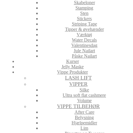
Skabeloner
Stamping
Sten
Stickers
Striping Tape
Tipper & øvehænder
Værktøj
Water Decals
Valentinesdag
Jule Nailart
Påske Nailart
Kurser
Jelly Maske
Vippe Produkter
LASH LIFT
VIPPER
Silke
Ultra soft flat cashmere
Volume
VIPPE TILBEHØR
After Care
Belysning
Hjælpemidler
Lim