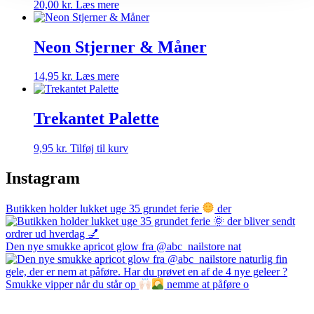
20,00
kr.
Læs mere
Neon Stjerner & Måner
14,95
kr.
Læs mere
Trekantet Palette
9,95
kr.
Tilføj til kurv
Instagram
Butikken holder lukket uge 35 grundet ferie
der
Den nye smukke apricot glow fra @abc_nailstore nat
Smukke vipper når du står op
nemme at påføre o