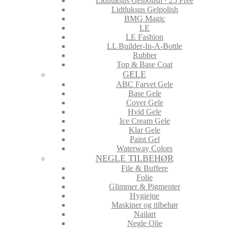
Lidtluksus Gelpolish · 25 Free
Lidtluksus Gelpolish
BMG Magic
LE
LE Fashion
LL Builder-In-A-Bottle
Rubber
Top & Base Coat
GELE
ABC Farvet Gele
Base Gele
Cover Gele
Hvid Gele
Ice Cream Gele
Klar Gele
Paint Gel
Waterway Colors
NEGLE TILBEHØR
File & Buffere
Folie
Glimmer & Pigmenter
Hygiejne
Maskiner og tilbehør
Nailart
Negle Olie