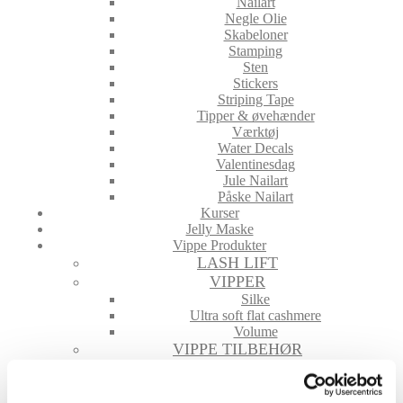
Nailart
Negle Olie
Skabeloner
Stamping
Sten
Stickers
Striping Tape
Tipper & øvehænder
Værktøj
Water Decals
Valentinesdag
Jule Nailart
Påske Nailart
Kurser
Jelly Maske
Vippe Produkter
LASH LIFT
VIPPER
Silke
Ultra soft flat cashmere
Volume
VIPPE TILBEHØR
After Care
Belysning
Hjælpemidler