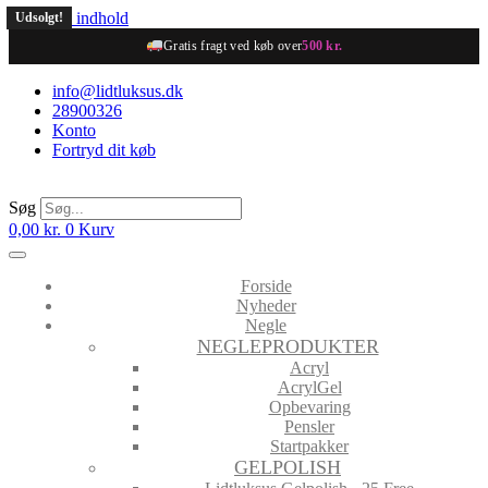
Videre til indhold
Udsolgt!
Udsolgt!
Udsolgt!
Gratis fragt ved køb over
500 kr.
info@lidtluksus.dk
28900326
Konto
Fortryd dit køb
Søg
0,00
kr.
0
Kurv
Forside
Nyheder
Negle
NEGLEPRODUKTER
Acryl
AcrylGel
Opbevaring
Pensler
Startpakker
GELPOLISH