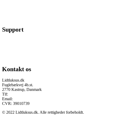
Se ordrer
Skift kodeord
Fortryd køb
Support
Chat på facebook
Se vores gruppe “Lidtluksus for alle”
Send os en mail
Kontakt os
Lidtluksus.dk
Fuglebækvej 4b.st.
2770 Kastrup, Danmark
Tlf:
28900326
Email:
info@lidtluksus.dk
CVR: 39010739
© 2022 Lidtluksus.dk. Alle rettigheder forbeholdt.