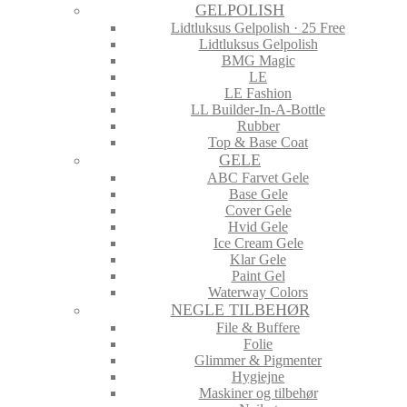
GELPOLISH
Lidtluksus Gelpolish · 25 Free
Lidtluksus Gelpolish
BMG Magic
LE
LE Fashion
LL Builder-In-A-Bottle
Rubber
Top & Base Coat
GELE
ABC Farvet Gele
Base Gele
Cover Gele
Hvid Gele
Ice Cream Gele
Klar Gele
Paint Gel
Waterway Colors
NEGLE TILBEHØR
File & Buffere
Folie
Glimmer & Pigmenter
Hygiejne
Maskiner og tilbehør