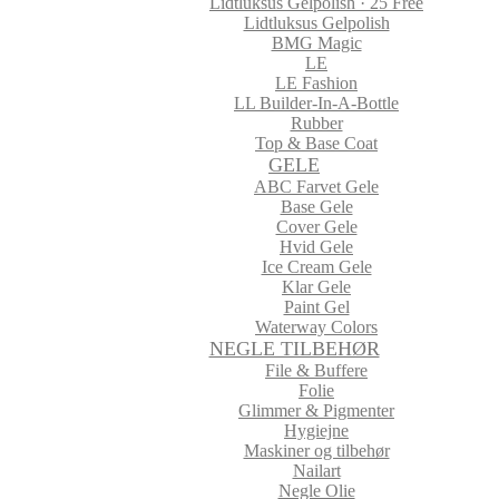
Lidtluksus Gelpolish · 25 Free
Lidtluksus Gelpolish
BMG Magic
LE
LE Fashion
LL Builder-In-A-Bottle
Rubber
Top & Base Coat
GELE
ABC Farvet Gele
Base Gele
Cover Gele
Hvid Gele
Ice Cream Gele
Klar Gele
Paint Gel
Waterway Colors
NEGLE TILBEHØR
File & Buffere
Folie
Glimmer & Pigmenter
Hygiejne
Maskiner og tilbehør
Nailart
Negle Olie