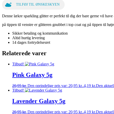
TILFØJ TIL ØNSKESKYEN
Denne lækre sparkling glitter er perfekt til dig der bare gerne vil have 
på tippen til venstre er glitteren gnubbet i top coat og på tippen til højre
Sikker betaling og kommunikation
Altid hurtig levering
14 dages fortrydelsesret
Relaterede varer
Tilbud!
Pink Galaxy 5g
20,95
kr.
Den oprindelige pris var: 20,95 kr..
4,19
kr.
Den aktuelle
Tilbud!
Lavender Galaxy 5g
20,95
kr.
Den oprindelige pris var: 20,95 kr..
4,19
kr.
Den aktuelle