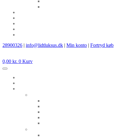
28900326
|
info@lidtluksus.dk
|
Min konto
|
Fortryd køb
0,00
kr.
0
Kurv