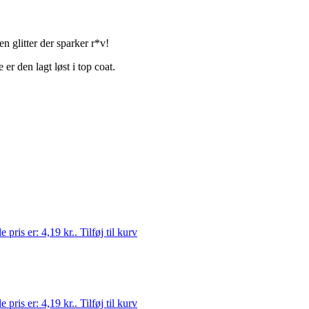
en glitter der sparker r*v!
 er den lagt løst i top coat.
 pris er: 4,19 kr..
Tilføj til kurv
 pris er: 4,19 kr..
Tilføj til kurv