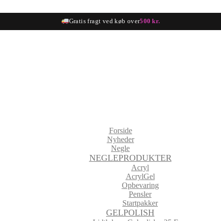
Gratis fragt ved køb over
500 kr.
Forside
Nyheder
Negle
NEGLEPRODUKTER
Acryl
AcrylGel
Opbevaring
Pensler
Startpakker
GELPOLISH