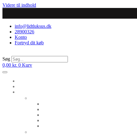
Videre til indhold
info@lidtluksus.dk
28900326
Konto
Fortryd dit køb
Søg
0,00
kr.
0
Kurv