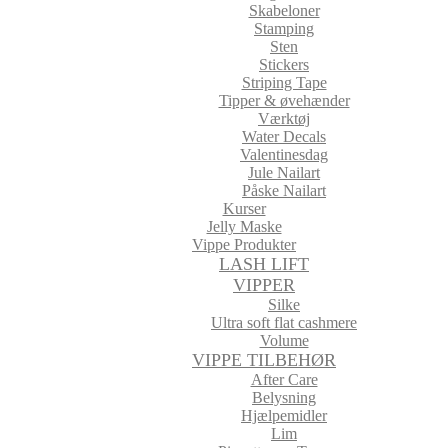
Skabeloner
Stamping
Sten
Stickers
Striping Tape
Tipper & øvehænder
Værktøj
Water Decals
Valentinesdag
Jule Nailart
Påske Nailart
Kurser
Jelly Maske
Vippe Produkter
LASH LIFT
VIPPER
Silke
Ultra soft flat cashmere
Volume
VIPPE TILBEHØR
After Care
Belysning
Hjælpemidler
Lim