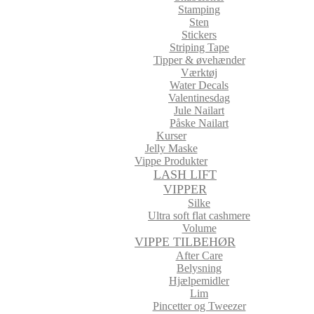
Stamping
Sten
Stickers
Striping Tape
Tipper & øvehænder
Værktøj
Water Decals
Valentinesdag
Jule Nailart
Påske Nailart
Kurser
Jelly Maske
Vippe Produkter
LASH LIFT
VIPPER
Silke
Ultra soft flat cashmere
Volume
VIPPE TILBEHØR
After Care
Belysning
Hjælpemidler
Lim
Pincetter og Tweezer