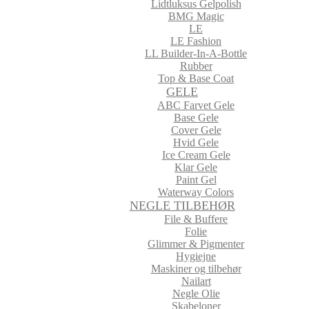
Lidtluksus Gelpolish
BMG Magic
LE
LE Fashion
LL Builder-In-A-Bottle
Rubber
Top & Base Coat
GELE
ABC Farvet Gele
Base Gele
Cover Gele
Hvid Gele
Ice Cream Gele
Klar Gele
Paint Gel
Waterway Colors
NEGLE TILBEHØR
File & Buffere
Folie
Glimmer & Pigmenter
Hygiejne
Maskiner og tilbehør
Nailart
Negle Olie
Skabeloner