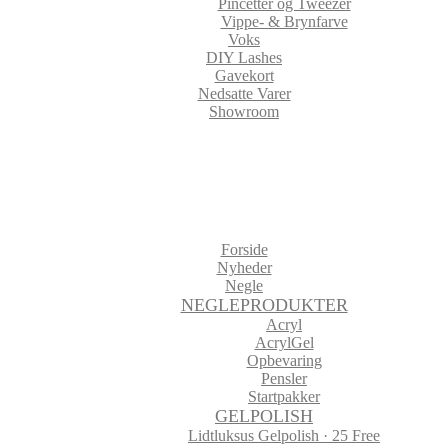
Pincetter og Tweezer
Vippe- & Brynfarve
Voks
DIY Lashes
Gavekort
Nedsatte Varer
Showroom
Forside
Nyheder
Negle
NEGLEPRODUKTER
Acryl
AcrylGel
Opbevaring
Pensler
Startpakker
GELPOLISH
Lidtluksus Gelpolish · 25 Free