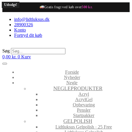
Videre
Udsolgt!
Udsolgt!
Gratis fragt ved køb over
500 kr.
til
indhold
info@lidtluksus.dk
28900326
Konto
Fortryd dit køb
Søg
0,00
kr.
0
Kurv
Forside
Nyheder
Negle
NEGLEPRODUKTER
Acryl
AcrylGel
Opbevaring
Pensler
Startpakker
GELPOLISH
Lidtluksus Gelpolish · 25 Free