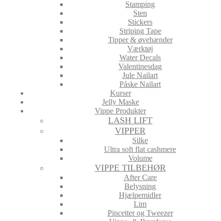
Stamping
Sten
Stickers
Striping Tape
Tipper & øvehænder
Værktøj
Water Decals
Valentinesdag
Jule Nailart
Påske Nailart
Kurser
Jelly Maske
Vippe Produkter
LASH LIFT
VIPPER
Silke
Ultra soft flat cashmere
Volume
VIPPE TILBEHØR
After Care
Belysning
Hjælpemidler
Lim
Pincetter og Tweezer