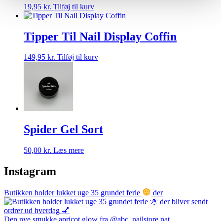
19,95
kr.
Tilføj til kurv
Tipper Til Nail Display Coffin
149,95
kr.
Tilføj til kurv
Spider Gel Sort
50,00
kr.
Læs mere
Instagram
Butikken holder lukket uge 35 grundet ferie
der
Den nye smukke apricot glow fra @abc_nailstore nat