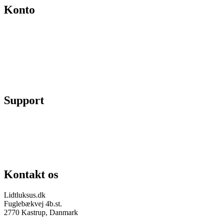
Konto
Min konto
Se ordrer
Skift kodeord
Fortryd køb
Support
Chat på facebook
Se vores gruppe “Lidtluksus for alle”
Send os en mail
Kontakt os
Lidtluksus.dk
Fuglebækvej 4b.st.
2770 Kastrup, Danmark