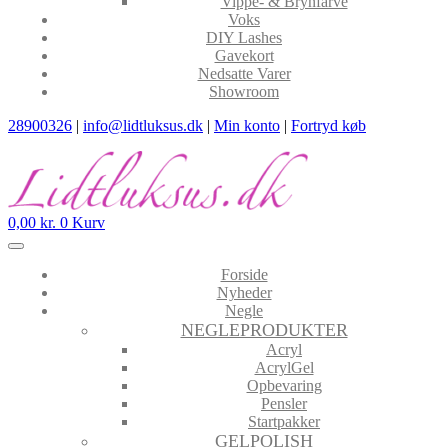
Vippe- & Brynfarve
Voks
DIY Lashes
Gavekort
Nedsatte Varer
Showroom
28900326
|
info@lidtluksus.dk
|
Min konto
|
Fortryd køb
0,00
kr.
0
Kurv
Forside
Nyheder
Negle
NEGLEPRODUKTER
Acryl
AcrylGel
Opbevaring
Pensler
Startpakker
GELPOLISH