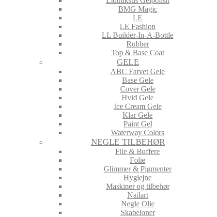
Lidtluksus Gelpolish
BMG Magic
LE
LE Fashion
LL Builder-In-A-Bottle
Rubber
Top & Base Coat
GELE
ABC Farvet Gele
Base Gele
Cover Gele
Hvid Gele
Ice Cream Gele
Klar Gele
Paint Gel
Waterway Colors
NEGLE TILBEHØR
File & Buffere
Folie
Glimmer & Pigmenter
Hygiejne
Maskiner og tilbehør
Nailart
Negle Olie
Skabeloner