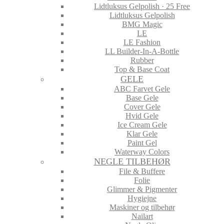
Lidtluksus Gelpolish · 25 Free
Lidtluksus Gelpolish
BMG Magic
LE
LE Fashion
LL Builder-In-A-Bottle
Rubber
Top & Base Coat
GELE
ABC Farvet Gele
Base Gele
Cover Gele
Hvid Gele
Ice Cream Gele
Klar Gele
Paint Gel
Waterway Colors
NEGLE TILBEHØR
File & Buffere
Folie
Glimmer & Pigmenter
Hygiejne
Maskiner og tilbehør
Nailart