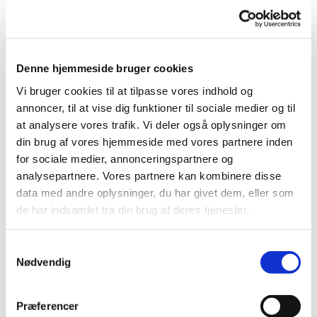
Pincetter og Tweezer
Vippe- & Brynfarve
Voks
DIY Lashes
Gavekort
Denne hjemmeside bruger cookies
Nedsatte Varer
Showroom
Vi bruger cookies til at tilpasse vores indhold og
annoncer, til at vise dig funktioner til sociale medier og til
Søg
at analysere vores trafik. Vi deler også oplysninger om
Vare: Små Ombre Svampe
din brug af vores hjemmeside med vores partnere inden
for sociale medier, annonceringspartnere og
analysepartnere. Vores partnere kan kombinere disse
data med andre oplysninger, du har givet dem, eller som
de har indsamlet fra din brug af deres tjenester.
Små Ombre Svampe
Samtykkevalg
15,00
kr.
Nødvendig
På lager
Præferencer