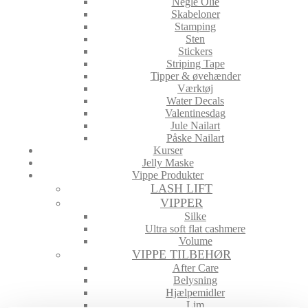
Negle Olie
Skabeloner
Stamping
Sten
Stickers
Striping Tape
Tipper & øvehænder
Værktøj
Water Decals
Valentinesdag
Jule Nailart
Påske Nailart
Kurser
Jelly Maske
Vippe Produkter
LASH LIFT
VIPPER
Silke
Ultra soft flat cashmere
Volume
VIPPE TILBEHØR
After Care
Belysning
Hjælpemidler
Lim