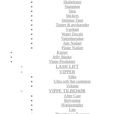
Skabeloner
Stamping
Sten
Stickers
Striping Tape
Tipper & øvehænder
Værktøj
Water Decals
Valentinesdag
Jule Nailart
Påske Nailart
Kurser
Jelly Maske
Vippe Produkter
LASH LIFT
VIPPER
Silke
Ultra soft flat cashmere
Volume
VIPPE TILBEHØR
After Care
Belysning
Hjælpemidler
Lim