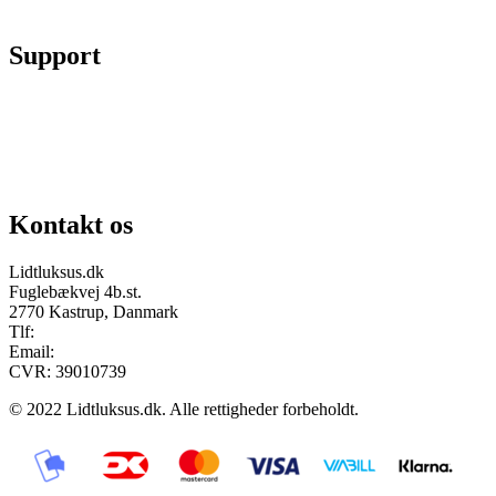
Fortryd køb
Support
Chat på facebook
Se vores gruppe “Lidtluksus for alle”
Send os en mail
Kontakt os
Lidtluksus.dk
Fuglebækvej 4b.st.
2770 Kastrup, Danmark
Tlf:
28900326
Email:
info@lidtluksus.dk
CVR: 39010739
© 2022 Lidtluksus.dk. Alle rettigheder forbeholdt.