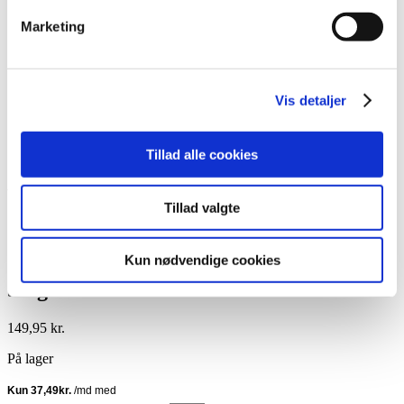
Lim
Marketing
Pincetter og Tweezer
Vippe- & Brynfarve
Voks
DIY Lashes
Gavekort
Vis detaljer
Nedsatte Varer
Showroom
Tillad alle cookies
Søg
Vare: Single Tweezer ST-10
Tillad valgte
Kun nødvendige cookies
Single Tweezer ST-10
149,95
kr.
På lager