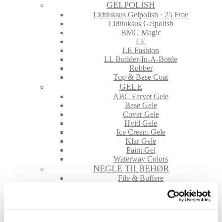
GELPOLISH
Lidtluksus Gelpolish · 25 Free
Lidtluksus Gelpolish
BMG Magic
LE
LE Fashion
LL Builder-In-A-Bottle
Rubber
Top & Base Coat
GELE
ABC Farvet Gele
Base Gele
Cover Gele
Hvid Gele
Ice Cream Gele
Klar Gele
Paint Gel
Waterway Colors
NEGLE TILBEHØR
File & Buffere
Folie
Glimmer & Pigmenter
Hygiejne
Maskiner og tilbehør