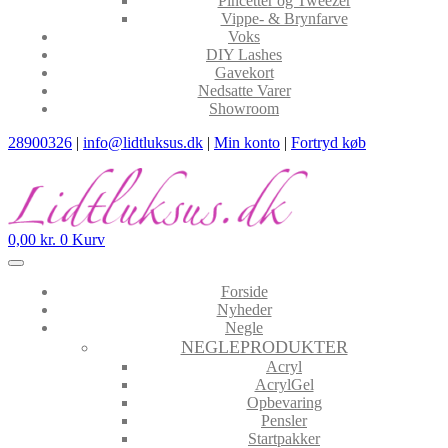
Pincetter og Tweezer
Vippe- & Brynfarve
Voks
DIY Lashes
Gavekort
Nedsatte Varer
Showroom
28900326
|
info@lidtluksus.dk
|
Min konto
|
Fortryd køb
0,00
kr.
0
Kurv
Forside
Nyheder
Negle
NEGLEPRODUKTER
Acryl
AcrylGel
Opbevaring
Pensler
Startpakker