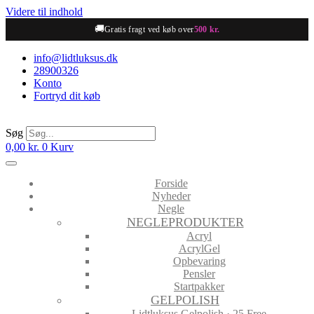
Videre til indhold
🚚
Gratis fragt ved køb over
500 kr.
info@lidtluksus.dk
28900326
Konto
Fortryd dit køb
Søg
0,00
kr.
0
Kurv
Forside
Nyheder
Negle
NEGLEPRODUKTER
Acryl
AcrylGel
Opbevaring
Pensler
Startpakker
GELPOLISH
Lidtluksus Gelpolish · 25 Free