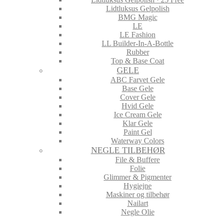
Lidtluksus Gelpolish
BMG Magic
LE
LE Fashion
LL Builder-In-A-Bottle
Rubber
Top & Base Coat
GELE
ABC Farvet Gele
Base Gele
Cover Gele
Hvid Gele
Ice Cream Gele
Klar Gele
Paint Gel
Waterway Colors
NEGLE TILBEHØR
File & Buffere
Folie
Glimmer & Pigmenter
Hygiejne
Maskiner og tilbehør
Nailart
Negle Olie