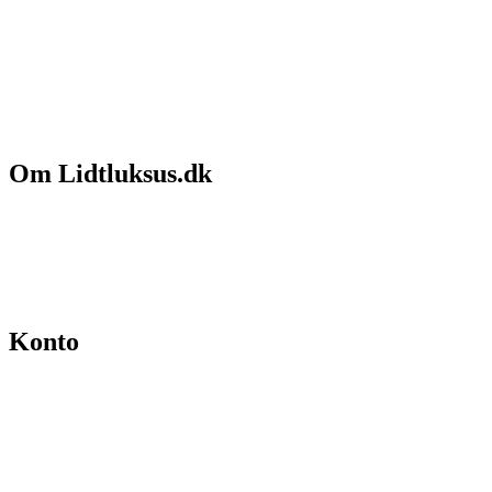
Om Lidtluksus.dk
Hvem er vi
Salgs- og leveringsbetingelser
Kontakt
Konto
Min konto
Se ordrer
Skift kodeord