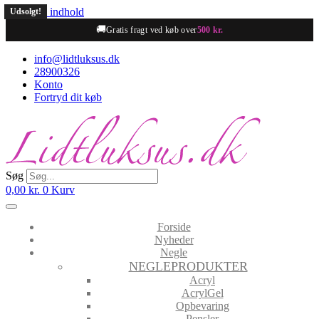
Videre til indhold
Udsolgt!
🚚
Gratis fragt ved køb over
500 kr.
info@lidtluksus.dk
28900326
Konto
Fortryd dit køb
Søg
0,00
kr.
0
Kurv
Forside
Nyheder
Negle
NEGLEPRODUKTER
Acryl
AcrylGel
Opbevaring
Pensler