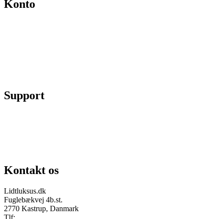
Konto
Min konto
Se ordrer
Skift kodeord
Fortryd køb
Support
Chat på facebook
Se vores gruppe “Lidtluksus for alle”
Send os en mail
Kontakt os
Lidtluksus.dk
Fuglebækvej 4b.st.
2770 Kastrup, Danmark
Tlf:
28900326