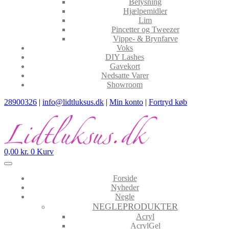
Belysning
Hjælpemidler
Lim
Pincetter og Tweezer
Vippe- & Brynfarve
Voks
DIY Lashes
Gavekort
Nedsatte Varer
Showroom
28900326
|
info@lidtluksus.dk
|
Min konto
|
Fortryd køb
0,00
kr.
0
Kurv
Forside
Nyheder
Negle
NEGLEPRODUKTER
Acryl
AcrylGel