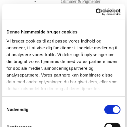
Glimmer & Pigmenter
Hygiejne
Maskiner og tilbehør
Nailart
Negle Olie
Skabeloner
Denne hjemmeside bruger cookies
Stamping
Sten
Vi bruger cookies til at tilpasse vores indhold og
Stickers
Striping Tape
annoncer, til at vise dig funktioner til sociale medier og til
Tipper & øvehænder
at analysere vores trafik. Vi deler også oplysninger om
Værktøj
din brug af vores hjemmeside med vores partnere inden
Water Decals
Valentinesdag
for sociale medier, annonceringspartnere og
Jule Nailart
analysepartnere. Vores partnere kan kombinere disse
Påske Nailart
data med andre oplysninger, du har givet dem, eller som
Kurser
Jelly Maske
de har indsamlet fra din brug af deres tjenester.
Vippe Produkter
LASH LIFT
Samtykkevalg
VIPPER
Nødvendig
Silke
Ultra soft flat cashmere
Volume
VIPPE TILBEHØR