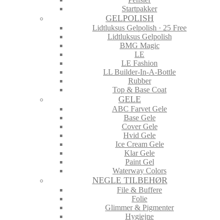
Startpakker
GELPOLISH
Lidtluksus Gelpolish · 25 Free
Lidtluksus Gelpolish
BMG Magic
LE
LE Fashion
LL Builder-In-A-Bottle
Rubber
Top & Base Coat
GELE
ABC Farvet Gele
Base Gele
Cover Gele
Hvid Gele
Ice Cream Gele
Klar Gele
Paint Gel
Waterway Colors
NEGLE TILBEHØR
File & Buffere
Folie
Glimmer & Pigmenter
Hygiejne