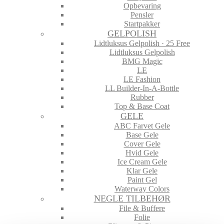
Opbevaring
Pensler
Startpakker
GELPOLISH
Lidtluksus Gelpolish · 25 Free
Lidtluksus Gelpolish
BMG Magic
LE
LE Fashion
LL Builder-In-A-Bottle
Rubber
Top & Base Coat
GELE
ABC Farvet Gele
Base Gele
Cover Gele
Hvid Gele
Ice Cream Gele
Klar Gele
Paint Gel
Waterway Colors
NEGLE TILBEHØR
File & Buffere
Folie