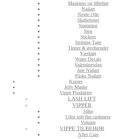
Maskiner og tilbehør
Nailart
Negle Olie
Skabeloner
Stamping
Sten
Stickers
Striping Tape
Tipper & øvehænder
Værktøj
Water Decals
Valentinesdag
Jule Nailart
Påske Nailart
Kurser
Jelly Maske
Vippe Produkter
LASH LIFT
VIPPER
Silke
Ultra soft flat cashmere
Volume
VIPPE TILBEHØR
After Care