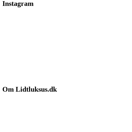
Instagram
Om Lidtluksus.dk
Hvem er vi
Salgs- og leveringsbetingelser
Kontakt