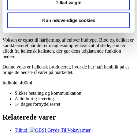
Udsolgt!
Tillad valgte
Få besked når varen er på lager
Kun nødvendige cookies
TILFØJ TIL ØNSKESKYEN
Voksen er egnet til hårfjerning af enhver hudtype. Blød og delikat er
k
arakteriseret
når der er
magnesiumphyllosilicat
til stede, som er
afledt fra italiensk kalksten, der gør dens udglattende funktion
bedere.
Denne voks er Italiensk produceret, hvor de har haft henblik på at
bruge de bedste råvarer på markedet.
Indhold: 400ml.
Sikker betaling og kommunikation
Altid hurtig levering
14 dages fortrydelsesret
Relaterede varer
Tilbud!