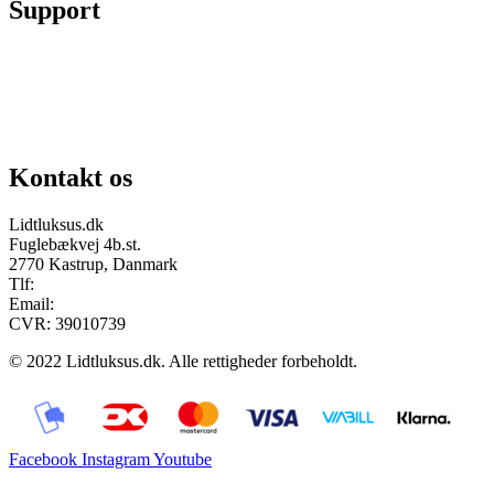
Support
Chat på facebook
Se vores gruppe “Lidtluksus for alle”
Send os en mail
Kontakt os
Lidtluksus.dk
Fuglebækvej 4b.st.
2770 Kastrup, Danmark
Tlf:
28900326
Email:
info@lidtluksus.dk
CVR: 39010739
© 2022 Lidtluksus.dk. Alle rettigheder forbeholdt.
Facebook
Instagram
Youtube