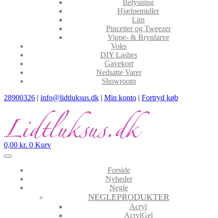
Belysning
Hjælpemidler
Lim
Pincetter og Tweezer
Vippe- & Brynfarve
Voks
DIY Lashes
Gavekort
Nedsatte Varer
Showroom
28900326
|
info@lidtluksus.dk
|
Min konto
|
Fortryd køb
0,00
kr.
0
Kurv
Forside
Nyheder
Negle
NEGLEPRODUKTER
Acryl
AcrylGel