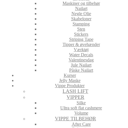
Maskiner og tilbehør
Nailart
Negle Olie
Skabeloner
Stamping
Sten
Stickers
Striping Tape
Tipper & øvehænder
Værktøj
Water Decals
Valentinesdag
Jule Nailart
Påske Nailart
Kurser
Jelly Maske
Vippe Produkter
LASH LIFT
VIPPER
Silke
Ultra soft flat cashmere
Volume
VIPPE TILBEHØR
After Care