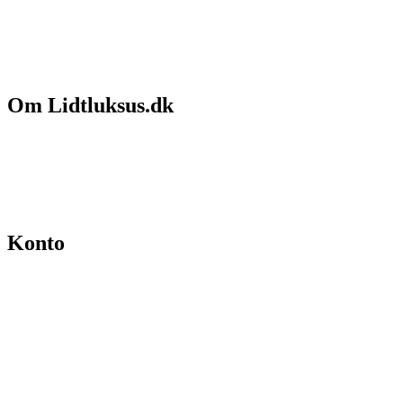
Om Lidtluksus.dk
Hvem er vi
Salgs- og leveringsbetingelser
Kontakt
Konto
Min konto
Se ordrer
Skift kodeord
Fortryd køb