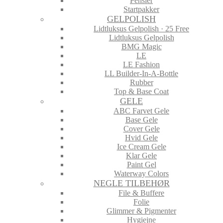
Pensler
Startpakker
GELPOLISH
Lidtluksus Gelpolish · 25 Free
Lidtluksus Gelpolish
BMG Magic
LE
LE Fashion
LL Builder-In-A-Bottle
Rubber
Top & Base Coat
GELE
ABC Farvet Gele
Base Gele
Cover Gele
Hvid Gele
Ice Cream Gele
Klar Gele
Paint Gel
Waterway Colors
NEGLE TILBEHØR
File & Buffere
Folie
Glimmer & Pigmenter
Hygiejne