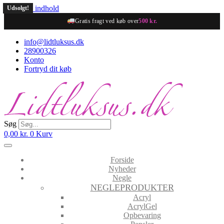
Videre til indhold
Udsolgt!
Udsolgt!
Gratis fragt ved køb over
500 kr.
info@lidtluksus.dk
28900326
Konto
Fortryd dit køb
Søg
0,00
kr.
0
Kurv
Forside
Nyheder
Negle
NEGLEPRODUKTER
Acryl
AcrylGel
Opbevaring