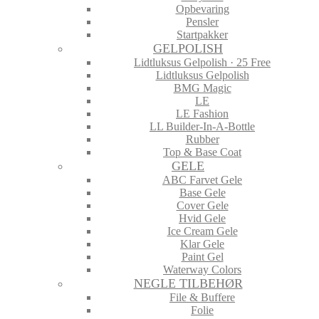
Opbevaring
Pensler
Startpakker
GELPOLISH
Lidtluksus Gelpolish · 25 Free
Lidtluksus Gelpolish
BMG Magic
LE
LE Fashion
LL Builder-In-A-Bottle
Rubber
Top & Base Coat
GELE
ABC Farvet Gele
Base Gele
Cover Gele
Hvid Gele
Ice Cream Gele
Klar Gele
Paint Gel
Waterway Colors
NEGLE TILBEHØR
File & Buffere
Folie