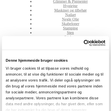
Glimmer & Pigmenter
Hygiejne
Maskiner og tilbehør
Nailart
Negle Olie
Skabeloner
Stamping
Sten
Stickers
Striping Tape
Tipper & øvehænder
Værktøj
Water Decals
Valentinesdag
Denne hjemmeside bruger cookies
Jule Nailart
Vi bruger cookies til at tilpasse vores indhold og
Påske Nailart
Kurser
annoncer, til at vise dig funktioner til sociale medier og til
Jelly Maske
at analysere vores trafik. Vi deler også oplysninger om
Vippe Produkter
din brug af vores hjemmeside med vores partnere inden
LASH LIFT
VIPPER
for sociale medier, annonceringspartnere og
Silke
analysepartnere. Vores partnere kan kombinere disse
Ultra soft flat cashmere
data med andre oplysninger, du har givet dem, eller som
Volume
de har indsamlet fra din brug af deres tjenester.
VIPPE TILBEHØR