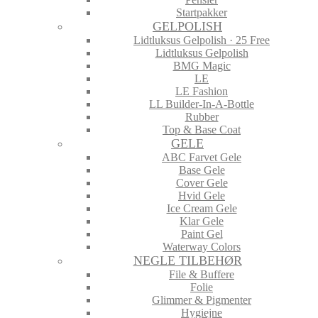
Startpakker
GELPOLISH
Lidtluksus Gelpolish · 25 Free
Lidtluksus Gelpolish
BMG Magic
LE
LE Fashion
LL Builder-In-A-Bottle
Rubber
Top & Base Coat
GELE
ABC Farvet Gele
Base Gele
Cover Gele
Hvid Gele
Ice Cream Gele
Klar Gele
Paint Gel
Waterway Colors
NEGLE TILBEHØR
File & Buffere
Folie
Glimmer & Pigmenter
Hygiejne