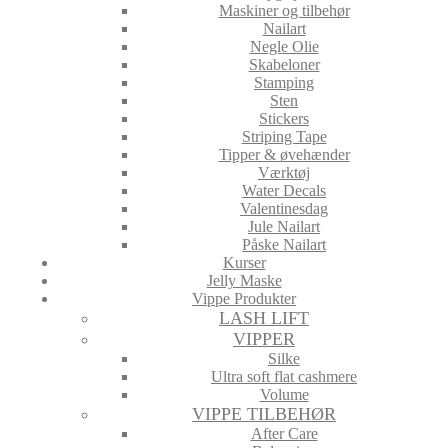
Maskiner og tilbehør
Nailart
Negle Olie
Skabeloner
Stamping
Sten
Stickers
Striping Tape
Tipper & øvehænder
Værktøj
Water Decals
Valentinesdag
Jule Nailart
Påske Nailart
Kurser
Jelly Maske
Vippe Produkter
LASH LIFT
VIPPER
Silke
Ultra soft flat cashmere
Volume
VIPPE TILBEHØR
After Care