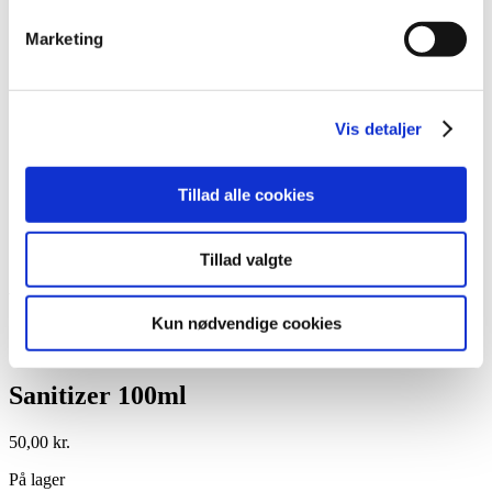
After Care
Belysning
Marketing
Hjælpemidler
Lim
Pincetter og Tweezer
Vippe- & Brynfarve
Vis detaljer
Voks
DIY Lashes
Gavekort
Tillad alle cookies
Nedsatte Varer
Showroom
Søg
Tillad valgte
Vare: Sanitizer 100ml
Kun nødvendige cookies
Sanitizer 100ml
50,00
kr.
På lager