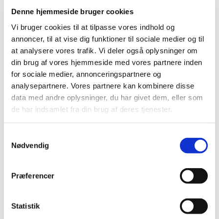
Glimmer & Pigmenter
Hygiejne
Denne hjemmeside bruger cookies
Maskiner og tilbehør
Vi bruger cookies til at tilpasse vores indhold og
Nailart
Negle Olie
annoncer, til at vise dig funktioner til sociale medier og til
Skabeloner
at analysere vores trafik. Vi deler også oplysninger om
Stamping
din brug af vores hjemmeside med vores partnere inden
Sten
Stickers
for sociale medier, annonceringspartnere og
Striping Tape
analysepartnere. Vores partnere kan kombinere disse
Tipper & øvehænder
data med andre oplysninger, du har givet dem, eller som
Værktøj
Water Decals
de har indsamlet fra din brug af deres tjenester.
Valentinesdag
Jule Nailart
Påske Nailart
Samtykkevalg
Kurser
Nødvendig
Jelly Maske
Vippe Produkter
LASH LIFT
Præferencer
VIPPER
Silke
Ultra soft flat cashmere
Statistik
Volume
VIPPE TILBEHØR