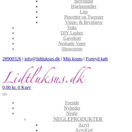
Belysning
Hjælpemidler
Lim
Pincetter og Tweezer
Vippe- & Brynfarve
Voks
DIY Lashes
Gavekort
Nedsatte Varer
Showroom
28900326
|
info@lidtluksus.dk
|
Min konto
|
Fortryd køb
0,00
kr.
0
Kurv
Forside
Nyheder
Negle
NEGLEPRODUKTER
Acryl
AcrylGel