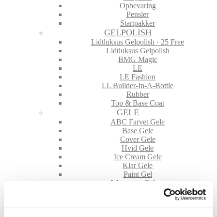
Opbevaring
Pensler
Startpakker
GELPOLISH
Lidtluksus Gelpolish · 25 Free
Lidtluksus Gelpolish
BMG Magic
LE
LE Fashion
LL Builder-In-A-Bottle
Rubber
Top & Base Coat
GELE
ABC Farvet Gele
Base Gele
Cover Gele
Hvid Gele
Ice Cream Gele
Klar Gele
Paint Gel
Waterway Colors
NEGLE TILBEHØR
File & Buffere
Folie