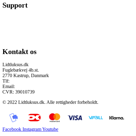
Support
Chat på facebook
Se vores gruppe “Lidtluksus for alle”
Send os en mail
Kontakt os
Lidtluksus.dk
Fuglebækvej 4b.st.
2770 Kastrup, Danmark
Tlf:
28900326
Email:
info@lidtluksus.dk
CVR: 39010739
© 2022 Lidtluksus.dk. Alle rettigheder forbeholdt.
Facebook
Instagram
Youtube