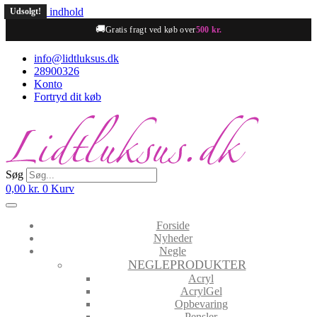
Videre til indhold
Udsolgt!
🚚
Gratis fragt ved køb over
500 kr.
info@lidtluksus.dk
28900326
Konto
Fortryd dit køb
Søg
0,00
kr.
0
Kurv
Forside
Nyheder
Negle
NEGLEPRODUKTER
Acryl
AcrylGel
Opbevaring
Pensler