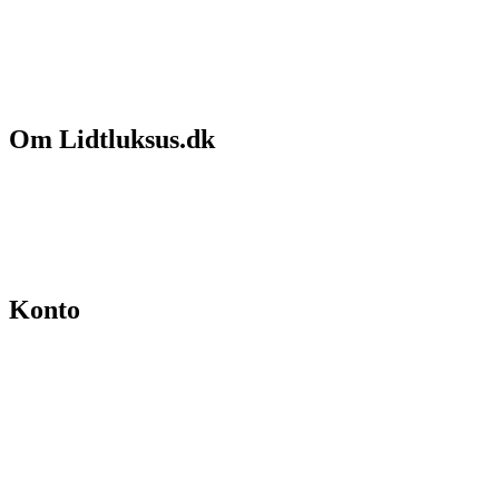
Om Lidtluksus.dk
Hvem er vi
Salgs- og leveringsbetingelser
Kontakt
Konto
Min konto
Se ordrer
Skift kodeord
Fortryd køb