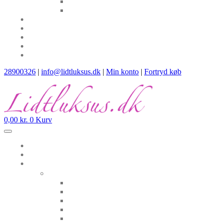
28900326
|
info@lidtluksus.dk
|
Min konto
|
Fortryd køb
0,00
kr.
0
Kurv