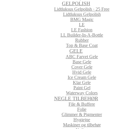
GELPOLISH
Lidtluksus Gelpolish · 25 Free
Lidtluksus Gelpolish
BMG Magic
LE
LE Fashion
LL Builder-In-A-Bottle
Rubber
Top & Base Coat
GELE
ABC Farvet Gele
Base Gele
Cover Gele
Hvid Gele
Ice Cream Gele
Klar Gele
Paint Gel
Waterway Colors
NEGLE TILBEHØR
File & Buffere
Folie
Glimmer & Pigmenter
Hygiejne
Maskiner og tilbehør