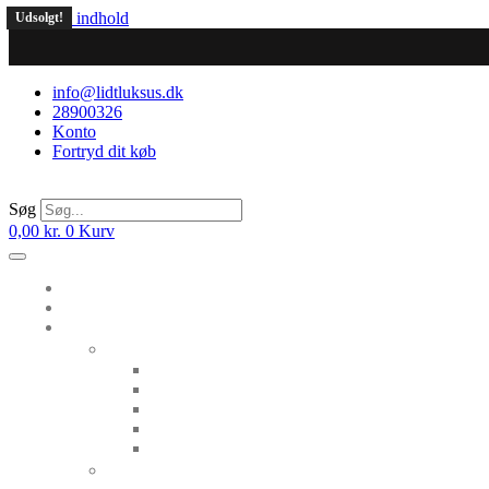
Videre til indhold
Udsolgt!
info@lidtluksus.dk
28900326
Konto
Fortryd dit køb
Søg
0,00
kr.
0
Kurv