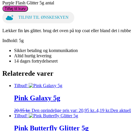
Purple Flash Glitter 5g antal
Tilføj til kurv
TILFØJ TIL ØNSKESKYEN
Lækker fin løs glitter. brug det oven på top coat eller bland det i rub
Indhold: 5g
Sikker betaling og kommunikation
Altid hurtig levering
14 dages fortrydelsesret
Relaterede varer
Tilbud!
Pink Galaxy 5g
20,95
kr.
Den oprindelige pris var: 20,95 kr..
4,19
kr.
Den aktuelle
Tilbud!
Pink Butterfly Glitter 5g