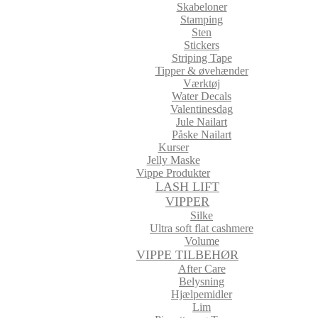
Skabeloner
Stamping
Sten
Stickers
Striping Tape
Tipper & øvehænder
Værktøj
Water Decals
Valentinesdag
Jule Nailart
Påske Nailart
Kurser
Jelly Maske
Vippe Produkter
LASH LIFT
VIPPER
Silke
Ultra soft flat cashmere
Volume
VIPPE TILBEHØR
After Care
Belysning
Hjælpemidler
Lim