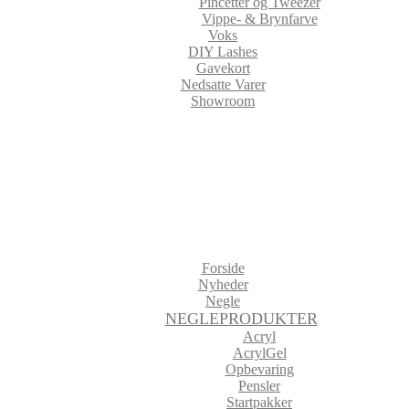
Pincetter og Tweezer
Vippe- & Brynfarve
Voks
DIY Lashes
Gavekort
Nedsatte Varer
Showroom
Forside
Nyheder
Negle
NEGLEPRODUKTER
Acryl
AcrylGel
Opbevaring
Pensler
Startpakker