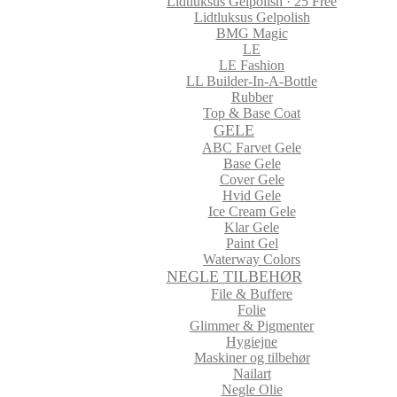
Lidtluksus Gelpolish · 25 Free
Lidtluksus Gelpolish
BMG Magic
LE
LE Fashion
LL Builder-In-A-Bottle
Rubber
Top & Base Coat
GELE
ABC Farvet Gele
Base Gele
Cover Gele
Hvid Gele
Ice Cream Gele
Klar Gele
Paint Gel
Waterway Colors
NEGLE TILBEHØR
File & Buffere
Folie
Glimmer & Pigmenter
Hygiejne
Maskiner og tilbehør
Nailart
Negle Olie