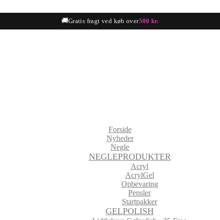
🚚
Gratis fragt ved køb over
500 kr.
Forside
Nyheder
Negle
NEGLEPRODUKTER
Acryl
AcrylGel
Opbevaring
Pensler
Startpakker
GELPOLISH