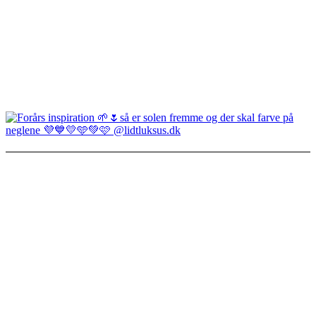
Om Lidtluksus.dk
Hvem er vi
Salgs- og leveringsbetingelser
Kontakt
Konto
Min konto
Se ordrer