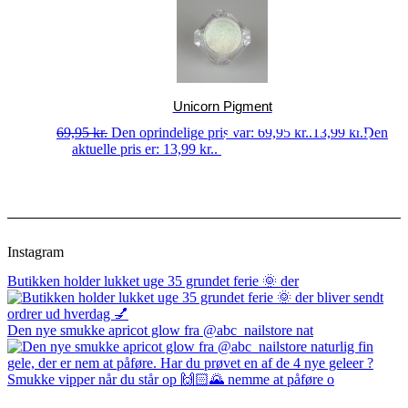
Unicorn Pigment
69,95
kr.
Den oprindelige pris var: 69,95 kr..
13,99
kr.
Den
aktuelle pris er: 13,99 kr..
Tilføj til kurv
Instagram
Butikken holder lukket uge 35 grundet ferie 🌞 der
Den nye smukke apricot glow fra @abc_nailstore nat
Smukke vipper når du står op 🙌🏻🌄 nemme at påføre o