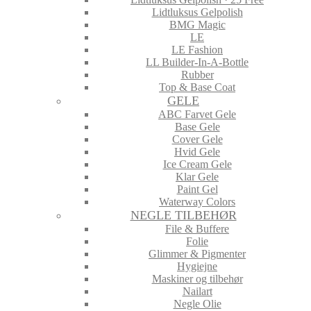
Lidtluksus Gelpolish
BMG Magic
LE
LE Fashion
LL Builder-In-A-Bottle
Rubber
Top & Base Coat
GELE
ABC Farvet Gele
Base Gele
Cover Gele
Hvid Gele
Ice Cream Gele
Klar Gele
Paint Gel
Waterway Colors
NEGLE TILBEHØR
File & Buffere
Folie
Glimmer & Pigmenter
Hygiejne
Maskiner og tilbehør
Nailart
Negle Olie