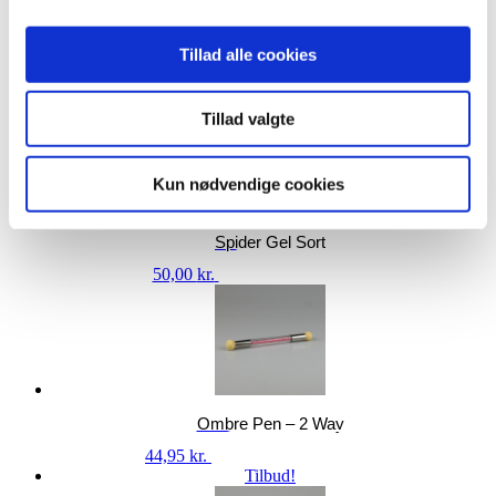
Relaterede varer
Tillad alle cookies
Tillad valgte
Tørrede Blomster F
Kun nødvendige cookies
40,00
kr.
Tilføj til kurv
Spider Gel Sort
50,00
kr.
Læs mere
Ombre Pen – 2 Way
44,95
kr.
Tilføj til kurv
Tilbud!