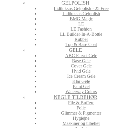
GELPOLISH
Lidtluksus Gelpolish · 25 Free
Lidtluksus Gelpolish
BMG Magic
LE
LE Fashion
LL Builder-In-A-Bottle
Rubber
Top & Base Coat
GELE
ABC Farvet Gele
Base Gele
Cover Gele
Hvid Gele
Ice Cream Gele
Klar Gele
Paint Gel
Waterway Colors
NEGLE TILBEHØR
File & Buffere
Folie
Glimmer & Pigmenter
Hygiejne
Maskiner og tilbehør