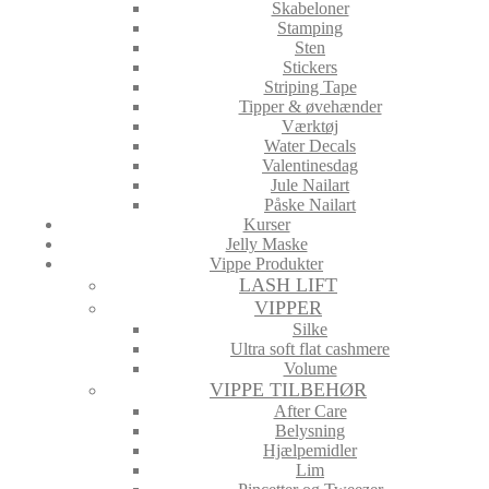
Skabeloner
Stamping
Sten
Stickers
Striping Tape
Tipper & øvehænder
Værktøj
Water Decals
Valentinesdag
Jule Nailart
Påske Nailart
Kurser
Jelly Maske
Vippe Produkter
LASH LIFT
VIPPER
Silke
Ultra soft flat cashmere
Volume
VIPPE TILBEHØR
After Care
Belysning
Hjælpemidler
Lim