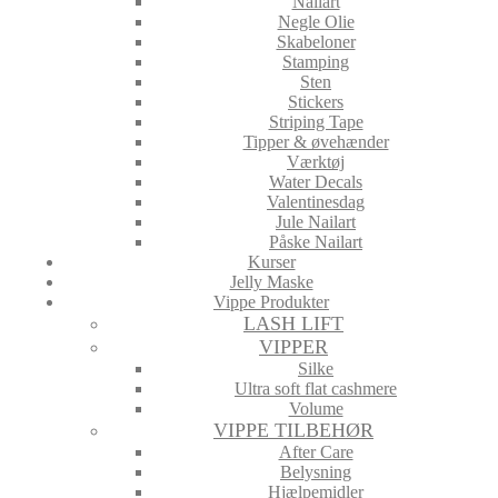
Nailart
Negle Olie
Skabeloner
Stamping
Sten
Stickers
Striping Tape
Tipper & øvehænder
Værktøj
Water Decals
Valentinesdag
Jule Nailart
Påske Nailart
Kurser
Jelly Maske
Vippe Produkter
LASH LIFT
VIPPER
Silke
Ultra soft flat cashmere
Volume
VIPPE TILBEHØR
After Care
Belysning
Hjælpemidler