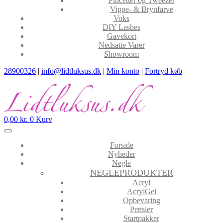
Pincetter og Tweezer
Vippe- & Brynfarve
Voks
DIY Lashes
Gavekort
Nedsatte Varer
Showroom
28900326
|
info@lidtluksus.dk
|
Min konto
|
Fortryd køb
0,00
kr.
0
Kurv
Forside
Nyheder
Negle
NEGLEPRODUKTER
Acryl
AcrylGel
Opbevaring
Pensler
Startpakker