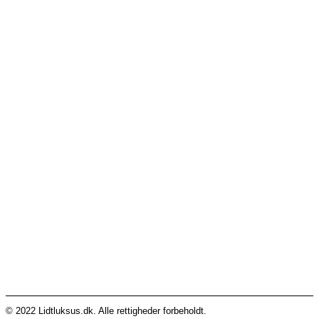
Skift kodeord
Fortryd køb
Support
Chat på facebook
Se vores gruppe “Lidtluksus for alle”
Send os en mail
Kontakt os
Lidtluksus.dk
Fuglebækvej 4b.st.
2770 Kastrup, Danmark
Tlf:
28900326
Email:
info@lidtluksus.dk
CVR: 39010739
© 2022 Lidtluksus.dk. Alle rettigheder forbeholdt.