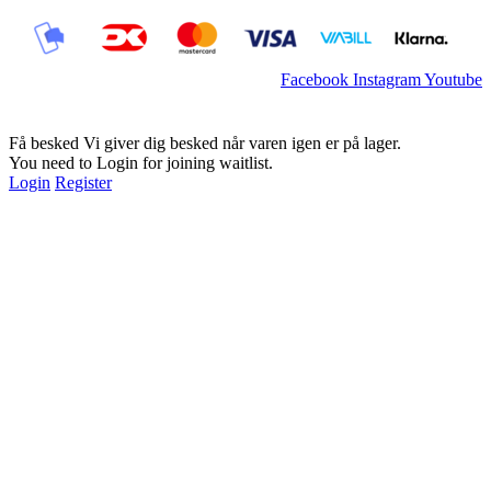
Facebook
Instagram
Youtube
Få besked
Vi giver dig besked når varen igen er på lager.
You need to Login for joining waitlist.
Login
Register
August Tilbud
80% på Glimmer & Pigmenter
80% på Bmg, Le & Le fashion
80% på silke & volume vipper
90% på voks