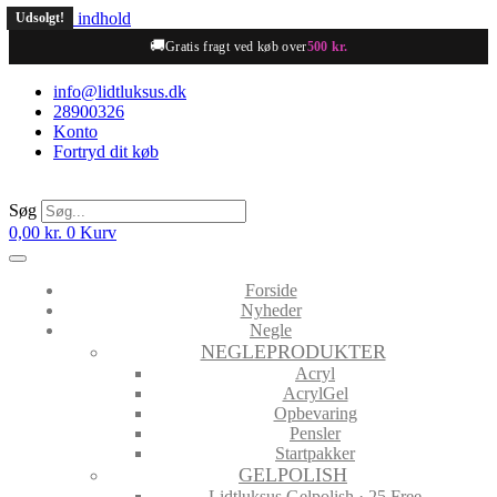
Videre til indhold
Udsolgt!
🚚
Gratis fragt ved køb over
500 kr.
info@lidtluksus.dk
28900326
Konto
Fortryd dit køb
Søg
0,00
kr.
0
Kurv
Forside
Nyheder
Negle
NEGLEPRODUKTER
Acryl
AcrylGel
Opbevaring
Pensler
Startpakker
GELPOLISH
Lidtluksus Gelpolish · 25 Free