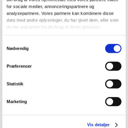
for sociale medier, annonceringspartnere og
analysepartnere. Vores partnere kan kombinere disse
Platinum Silver Spider Gel 5g
data med andre oplysninger, du har givet dem, eller som
de har indsamlet fra din brug af deres tjenester.
55,00
kr.
På lager
Samtykkevalg
Nødvendig
Platinum Silver Spider Gel 5g antal
TILFØJ TIL KURV
Præferencer
TILFØJ TIL ØNSKESKYEN
Statistik
Spider gel til dekoration på neglene.
Sikker betaling og kommunikation
Marketing
Altid hurtig levering
14 dages fortrydelsesret
Vis detaljer