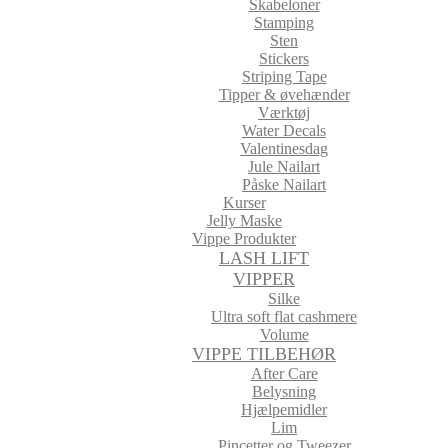
Skabeloner
Stamping
Sten
Stickers
Striping Tape
Tipper & øvehænder
Værktøj
Water Decals
Valentinesdag
Jule Nailart
Påske Nailart
Kurser
Jelly Maske
Vippe Produkter
LASH LIFT
VIPPER
Silke
Ultra soft flat cashmere
Volume
VIPPE TILBEHØR
After Care
Belysning
Hjælpemidler
Lim
Pincetter og Tweezer