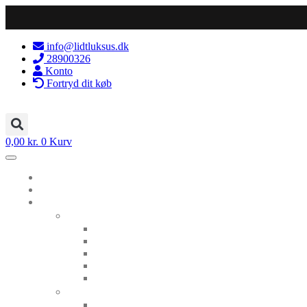
Videre
til
indhold
info@lidtluksus.dk
28900326
Konto
Fortryd dit køb
0,00
kr.
0
Kurv