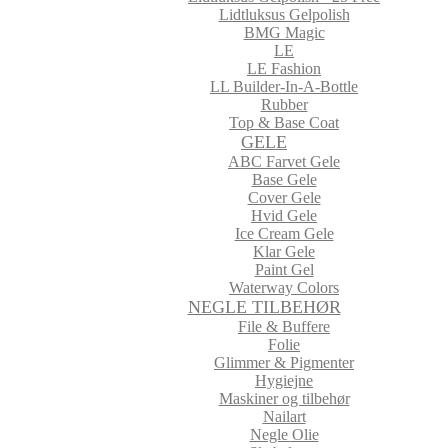
Lidtluksus Gelpolish
BMG Magic
LE
LE Fashion
LL Builder-In-A-Bottle
Rubber
Top & Base Coat
GELE
ABC Farvet Gele
Base Gele
Cover Gele
Hvid Gele
Ice Cream Gele
Klar Gele
Paint Gel
Waterway Colors
NEGLE TILBEHØR
File & Buffere
Folie
Glimmer & Pigmenter
Hygiejne
Maskiner og tilbehør
Nailart
Negle Olie