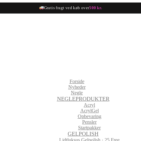
Gratis fragt ved køb over
500 kr.
Forside
Nyheder
Negle
NEGLEPRODUKTER
Acryl
AcrylGel
Opbevaring
Pensler
Startpakker
GELPOLISH
Lidtluksus Gelpolish · 25 Free