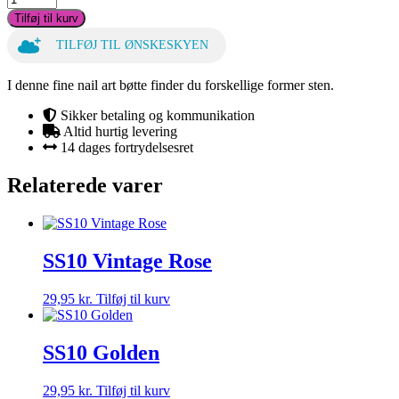
Art
Tilføj til kurv
Bøtte
Sten
TILFØJ TIL ØNSKESKYEN
Mix
Clear
I denne fine nail art bøtte finder du forskellige former sten.
antal
Sikker betaling og kommunikation
Altid hurtig levering
14 dages fortrydelsesret
Relaterede varer
SS10 Vintage Rose
29,95
kr.
Tilføj til kurv
SS10 Golden
29,95
kr.
Tilføj til kurv