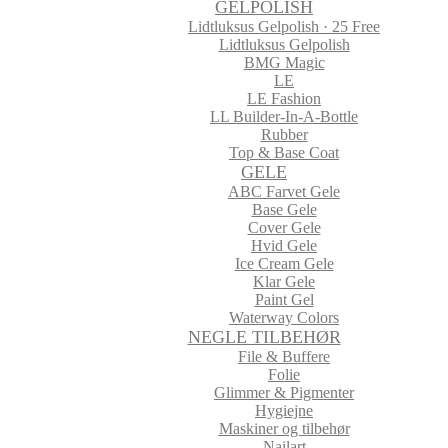
GELPOLISH
Lidtluksus Gelpolish · 25 Free
Lidtluksus Gelpolish
BMG Magic
LE
LE Fashion
LL Builder-In-A-Bottle
Rubber
Top & Base Coat
GELE
ABC Farvet Gele
Base Gele
Cover Gele
Hvid Gele
Ice Cream Gele
Klar Gele
Paint Gel
Waterway Colors
NEGLE TILBEHØR
File & Buffere
Folie
Glimmer & Pigmenter
Hygiejne
Maskiner og tilbehør
Nailart