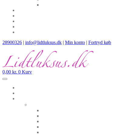
28900326
|
info@lidtluksus.dk
|
Min konto
|
Fortryd køb
0,00
kr.
0
Kurv