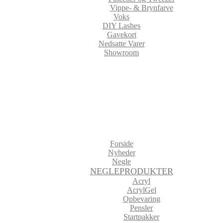
Vippe- & Brynfarve
Voks
DIY Lashes
Gavekort
Nedsatte Varer
Showroom
Forside
Nyheder
Negle
NEGLEPRODUKTER
Acryl
AcrylGel
Opbevaring
Pensler
Startpakker