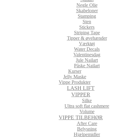
Negle Olie
Skabeloner
Stamping
Sten
Stickers
Striping Tape
Tipper & øvehænder
Værktøj
Water Decals
Valentinesdag
Jule Nailart
Påske Nailart
Kurser
Jelly Maske
Vippe Produkter
LASH LIFT
VIPPER
Silke
Ultra soft flat cashmere
Volume
VIPPE TILBEHØR
After Care
Belysning
Hjælpemidler