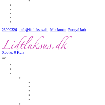
28900326
|
info@lidtluksus.dk
|
Min konto
|
Fortryd køb
0,00
kr.
0
Kurv