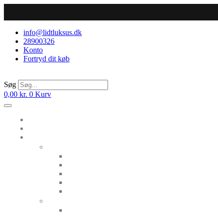
Videre
til
indhold
info@lidtluksus.dk
28900326
Konto
Fortryd dit køb
Søg
0,00
kr.
0
Kurv