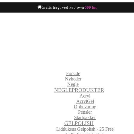
🚚
Gratis fragt ved køb over
500 kr.
Forside
Nyheder
Negle
NEGLEPRODUKTER
Acryl
AcrylGel
Opbevaring
Pensler
Startpakker
GELPOLISH
Lidtluksus Gelpolish · 25 Free