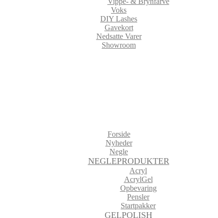
Vippe- & Brynfarve
Voks
DIY Lashes
Gavekort
Nedsatte Varer
Showroom
Forside
Nyheder
Negle
NEGLEPRODUKTER
Acryl
AcrylGel
Opbevaring
Pensler
Startpakker
GELPOLISH