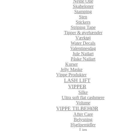
Negle Olie
Skabeloner
Stamping
Sten
Stickers
Striping Tape
Tipper & øvehænder
Værktøj
Water Decals
Valentinesdag
Jule Nailart
Påske Nailart
Kurser
Jelly Maske
Vippe Produkter
LASH LIFT
VIPPER
Silke
Ultra soft flat cashmere
Volume
VIPPE TILBEHØR
After Care
Belysning
Hjælpemidler
Lim