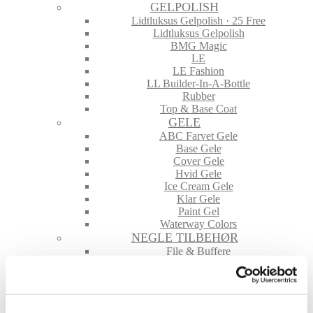
GELPOLISH
Lidtluksus Gelpolish · 25 Free
Lidtluksus Gelpolish
BMG Magic
LE
LE Fashion
LL Builder-In-A-Bottle
Rubber
Top & Base Coat
GELE
ABC Farvet Gele
Base Gele
Cover Gele
Hvid Gele
Ice Cream Gele
Klar Gele
Paint Gel
Waterway Colors
NEGLE TILBEHØR
File & Buffere
Folie
Glimmer & Pigmenter
Hygiejne
Maskiner og tilbehør