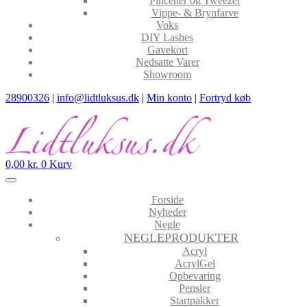
Pincetter og Tweezer
Vippe- & Brynfarve
Voks
DIY Lashes
Gavekort
Nedsatte Varer
Showroom
28900326
|
info@lidtluksus.dk
|
Min konto
|
Fortryd køb
0,00
kr.
0
Kurv
Forside
Nyheder
Negle
NEGLEPRODUKTER
Acryl
AcrylGel
Opbevaring
Pensler
Startpakker