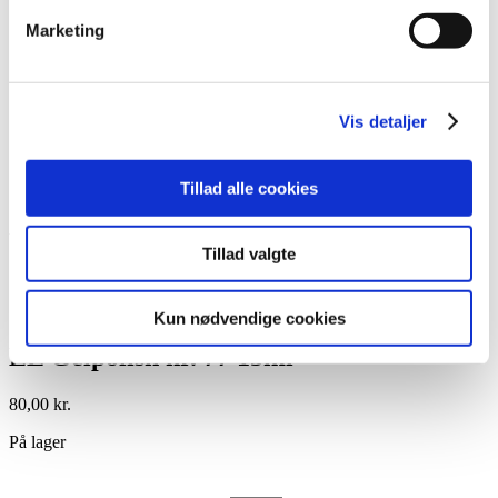
Lim
Marketing
Pincetter og Tweezer
Vippe- & Brynfarve
Voks
DIY Lashes
Gavekort
Vis detaljer
Nedsatte Varer
Showroom
Tillad alle cookies
Søg
Vare: LL Gelpolish nr. 77 15ml
Tillad valgte
Kun nødvendige cookies
LL Gelpolish nr. 77 15ml
80,00
kr.
På lager