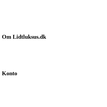
Om Lidtluksus.dk
Hvem er vi
Salgs- og leveringsbetingelser
Kontakt
Konto
Min konto
Se ordrer
Skift kodeord