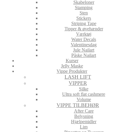
Skabeloner
Stamping
Sten
Stickers
Striping Tape
Tipper & øvehænder
Værktøj
Water Decals
Valentinesdag
Jule Nailart
Påske Nailart
Kurser
Jelly Maske
Vippe Produkter
LASH LIFT
VIPPER
Silke
Ultra soft flat cashmere
Volume
VIPPE TILBEHØR
After Care
Belysning
Hjælpemidler
Lim