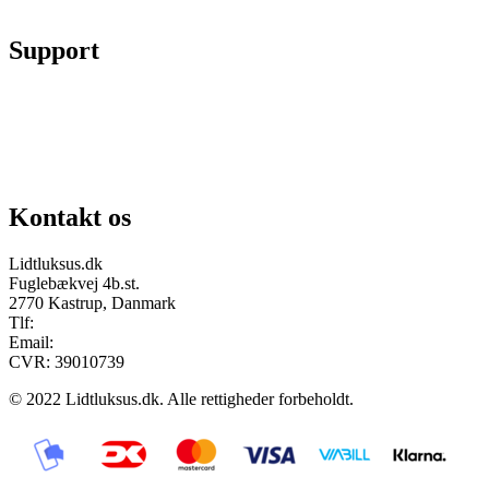
Fortryd køb
Support
Chat på facebook
Se vores gruppe “Lidtluksus for alle”
Send os en mail
Kontakt os
Lidtluksus.dk
Fuglebækvej 4b.st.
2770 Kastrup, Danmark
Tlf:
28900326
Email:
info@lidtluksus.dk
CVR: 39010739
© 2022 Lidtluksus.dk. Alle rettigheder forbeholdt.