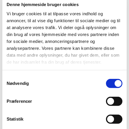
Nailart
Denne hjemmeside bruger cookies
Negle Olie
Skabeloner
Vi bruger cookies til at tilpasse vores indhold og
Stamping
annoncer, til at vise dig funktioner til sociale medier og til
Sten
Stickers
at analysere vores trafik. Vi deler også oplysninger om
Striping Tape
din brug af vores hjemmeside med vores partnere inden
Tipper & øvehænder
for sociale medier, annonceringspartnere og
Værktøj
Water Decals
analysepartnere. Vores partnere kan kombinere disse
Valentinesdag
data med andre oplysninger, du har givet dem, eller som
Jule Nailart
de har indsamlet fra din brug af deres tjenester.
Påske Nailart
Kurser
Jelly Maske
Samtykkevalg
Vippe Produkter
Nødvendig
LASH LIFT
VIPPER
Silke
Ultra soft flat cashmere
Præferencer
Volume
VIPPE TILBEHØR
After Care
Statistik
Belysning
Hjælpemidler