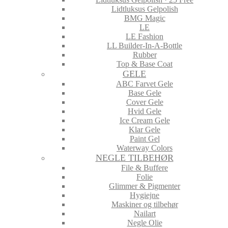
Lidtluksus Gelpolish
BMG Magic
LE
LE Fashion
LL Builder-In-A-Bottle
Rubber
Top & Base Coat
GELE
ABC Farvet Gele
Base Gele
Cover Gele
Hvid Gele
Ice Cream Gele
Klar Gele
Paint Gel
Waterway Colors
NEGLE TILBEHØR
File & Buffere
Folie
Glimmer & Pigmenter
Hygiejne
Maskiner og tilbehør
Nailart
Negle Olie