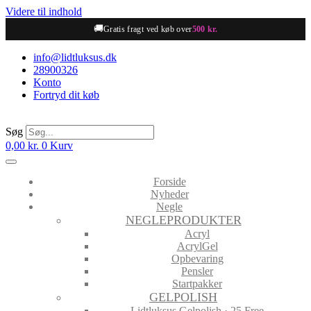
Videre til indhold
🚚
Gratis fragt ved køb over
500 kr.
info@lidtluksus.dk
28900326
Konto
Fortryd dit køb
Søg
0,00
kr.
0
Kurv
Forside
Nyheder
Negle
NEGLEPRODUKTER
Acryl
AcrylGel
Opbevaring
Pensler
Startpakker
GELPOLISH
Lidtluksus Gelpolish · 25 Free