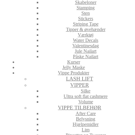
Skabeloner
Stamping
Sten
Stickers
Striping Tape
Tipper & øvehænder
Værktøj
Water Decals
Valentinesdag
Jule Nailart
Påske Nailart
Kurser
Jelly Maske
Vippe Produkter
LASH LIFT
VIPPER
Silke
Ultra soft flat cashmere
Volume
VIPPE TILBEHØR
After Care
Belysning
Hjælpemidler
Lim