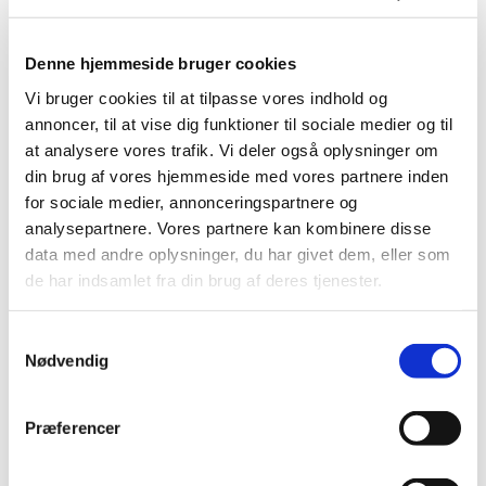
Nailart
Negle Olie
Skabeloner
Stamping
Denne hjemmeside bruger cookies
Sten
Vi bruger cookies til at tilpasse vores indhold og
Stickers
Striping Tape
annoncer, til at vise dig funktioner til sociale medier og til
Tipper & øvehænder
at analysere vores trafik. Vi deler også oplysninger om
Værktøj
din brug af vores hjemmeside med vores partnere inden
Water Decals
Valentinesdag
for sociale medier, annonceringspartnere og
Jule Nailart
analysepartnere. Vores partnere kan kombinere disse
Påske Nailart
data med andre oplysninger, du har givet dem, eller som
Kurser
Jelly Maske
de har indsamlet fra din brug af deres tjenester.
Vippe Produkter
LASH LIFT
VIPPER
Samtykkevalg
Silke
Nødvendig
Ultra soft flat cashmere
Volume
VIPPE TILBEHØR
Præferencer
After Care
Belysning
Hjælpemidler