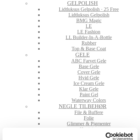
GELPOLISH
Lidtluksus Gelpolish · 25 Free
Lidtluksus Gelpolish
BMG Magic
LE
LE Fashion
LL Builder-In-A-Bottle
Rubber
Top & Base Coat
GELE
ABC Farvet Gele
Base Gele
Cover Gele
Hvid Gele
Ice Cream Gele
Klar Gele
Paint Gel
Waterway Colors
NEGLE TILBEHØR
File & Buffere
Folie
Glimmer & Pigmenter
Hygiejne
Maskiner og tilbehør