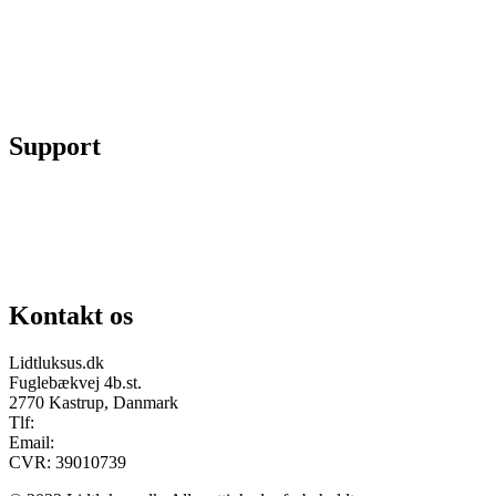
Se ordrer
Skift kodeord
Fortryd køb
Support
Chat på facebook
Se vores gruppe “Lidtluksus for alle”
Send os en mail
Kontakt os
Lidtluksus.dk
Fuglebækvej 4b.st.
2770 Kastrup, Danmark
Tlf:
28900326
Email:
info@lidtluksus.dk
CVR: 39010739