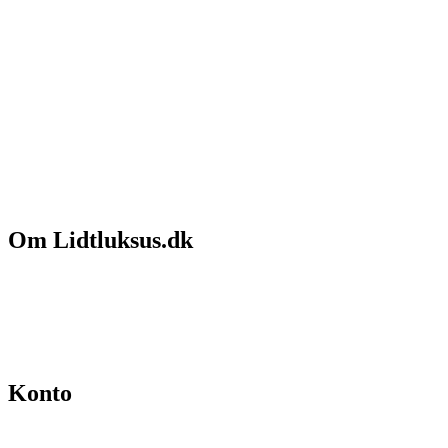
Om Lidtluksus.dk
Hvem er vi
Salgs- og leveringsbetingelser
Kontakt
Konto
Min konto