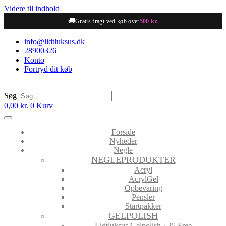
Videre til indhold
🚚
Gratis fragt ved køb over
500 kr.
info@lidtluksus.dk
28900326
Konto
Fortryd dit køb
Søg
0,00
kr.
0
Kurv
Forside
Nyheder
Negle
NEGLEPRODUKTER
Acryl
AcrylGel
Opbevaring
Pensler
Startpakker
GELPOLISH
Lidtluksus Gelpolish · 25 Free