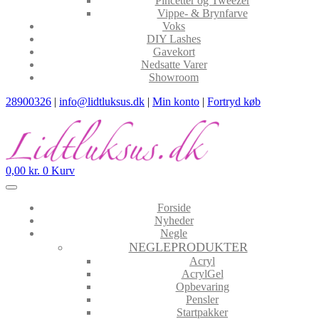
Pincetter og Tweezer
Vippe- & Brynfarve
Voks
DIY Lashes
Gavekort
Nedsatte Varer
Showroom
28900326
|
info@lidtluksus.dk
|
Min konto
|
Fortryd køb
0,00
kr.
0
Kurv
Forside
Nyheder
Negle
NEGLEPRODUKTER
Acryl
AcrylGel
Opbevaring
Pensler
Startpakker