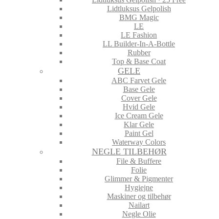
Lidtluksus Gelpolish
BMG Magic
LE
LE Fashion
LL Builder-In-A-Bottle
Rubber
Top & Base Coat
GELE
ABC Farvet Gele
Base Gele
Cover Gele
Hvid Gele
Ice Cream Gele
Klar Gele
Paint Gel
Waterway Colors
NEGLE TILBEHØR
File & Buffere
Folie
Glimmer & Pigmenter
Hygiejne
Maskiner og tilbehør
Nailart
Negle Olie