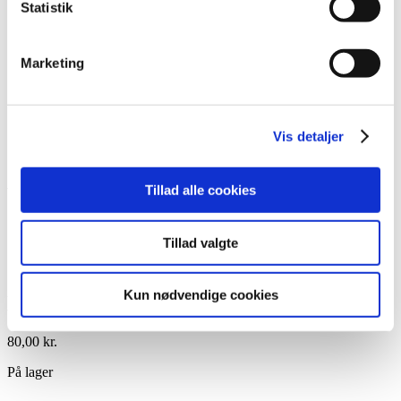
Statistik
Lim
Pincetter og Tweezer
Vippe- & Brynfarve
Voks
Marketing
DIY Lashes
Gavekort
Nedsatte Varer
Showroom
Vis detaljer
Søg
Tillad alle cookies
Vare: LL Gelpolish nr. 41 15ml
Tillad valgte
Kun nødvendige cookies
LL Gelpolish nr. 41 15ml
80,00
kr.
På lager