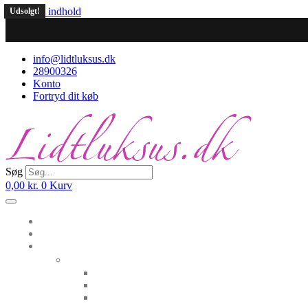
Videre til indhold
Udsolgt!
info@lidtluksus.dk
28900326
Konto
Fortryd dit køb
Søg
0,00
kr.
0
Kurv