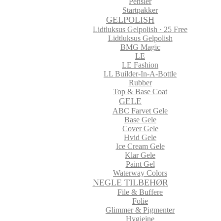
Pensler
Startpakker
GELPOLISH
Lidtluksus Gelpolish · 25 Free
Lidtluksus Gelpolish
BMG Magic
LE
LE Fashion
LL Builder-In-A-Bottle
Rubber
Top & Base Coat
GELE
ABC Farvet Gele
Base Gele
Cover Gele
Hvid Gele
Ice Cream Gele
Klar Gele
Paint Gel
Waterway Colors
NEGLE TILBEHØR
File & Buffere
Folie
Glimmer & Pigmenter
Hygiejne