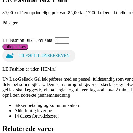
LE Fashion 082 15ml
85,00
kr.
Den oprindelige pris var: 85,00 kr..
17,00
kr.
Den aktuelle pris
På lager
LE Fashion 082 15ml antal
Tilføj til kurv
TILFØJ TIL ØNSKESKYEN
LE Fashion er uden HEMA!
Uv Lak/Gellack Gel lak påføres med en pensel, fuldstændig som var det
fleksibel som neglelak. Den ser naturlig ud. giver en stærk beskytte
gel lak skal lægges tyndt på neglen og at hvert lag skal have 2 mi
opnå den korrekte gennemhærdning
Sikker betaling og kommunikation
Altid hurtig levering
14 dages fortrydelsesret
Relaterede varer