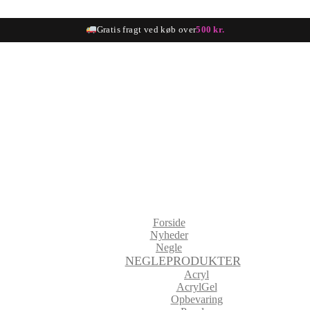
Gratis fragt ved køb over
500 kr.
Forside
Nyheder
Negle
NEGLEPRODUKTER
Acryl
AcrylGel
Opbevaring