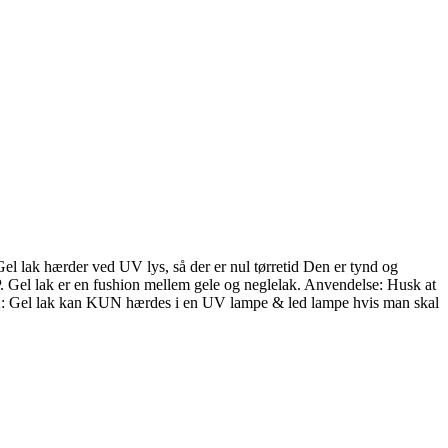
el lak hærder ved UV lys, så der er nul tørretid Den er tynd og
P. Gel lak er en fushion mellem gele og neglelak. Anvendelse: Husk at
ÆRK: Gel lak kan KUN hærdes i en UV lampe & led lampe hvis man skal