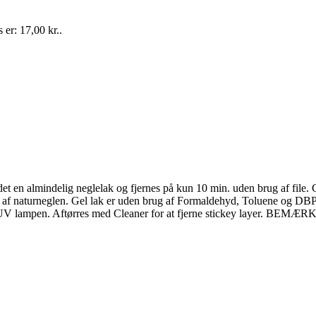
 er: 17,00 kr..
 en almindelig neglelak og fjernes på kun 10 min. uden brug af file. G
lse af naturneglen. Gel lak er uden brug af Formaldehyd, Toluene og DB
n. i UV lampen. Aftørres med Cleaner for at fjerne stickey layer. BEM