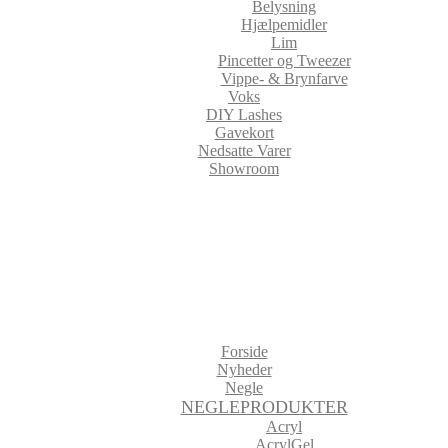
Belysning
Hjælpemidler
Lim
Pincetter og Tweezer
Vippe- & Brynfarve
Voks
DIY Lashes
Gavekort
Nedsatte Varer
Showroom
Forside
Nyheder
Negle
NEGLEPRODUKTER
Acryl
AcrylGel