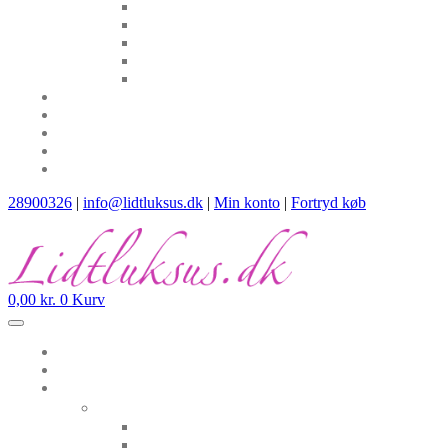
28900326
|
info@lidtluksus.dk
|
Min konto
|
Fortryd køb
0,00
kr.
0
Kurv