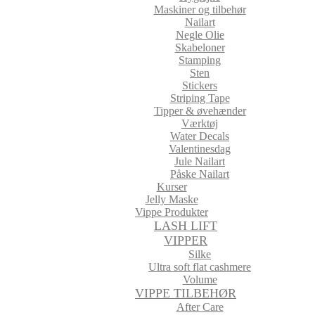
Maskiner og tilbehør
Nailart
Negle Olie
Skabeloner
Stamping
Sten
Stickers
Striping Tape
Tipper & øvehænder
Værktøj
Water Decals
Valentinesdag
Jule Nailart
Påske Nailart
Kurser
Jelly Maske
Vippe Produkter
LASH LIFT
VIPPER
Silke
Ultra soft flat cashmere
Volume
VIPPE TILBEHØR
After Care