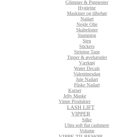
Glimmer & Pigmenter
Hygiejne
Maskiner og tilbehør
Nailart
Negle Olie
Skabeloner
Stamping
Sten
Stickers
Striping Tape
Tipper & øvehænder
Værktøj
Water Decals
Valentinesdag
Jule Nailart
Påske Nailart
Kurser
Jelly Maske
Vippe Produkter
LASH LIFT
VIPPER
Silke
Ultra soft flat cashmere
Volume
VIPPE TILBEHØR