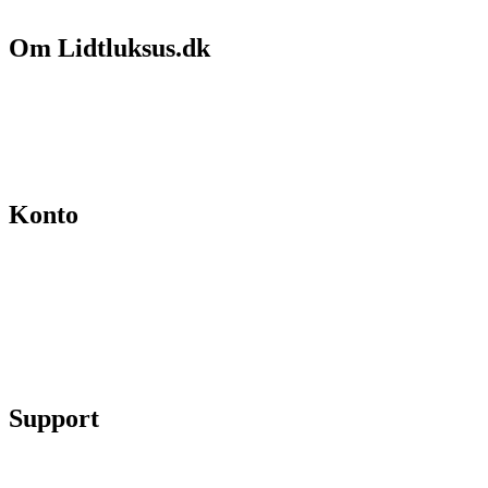
Om Lidtluksus.dk
Hvem er vi
Salgs- og leveringsbetingelser
Kontakt
Konto
Min konto
Se ordrer
Skift kodeord
Fortryd køb
Support
Chat på facebook