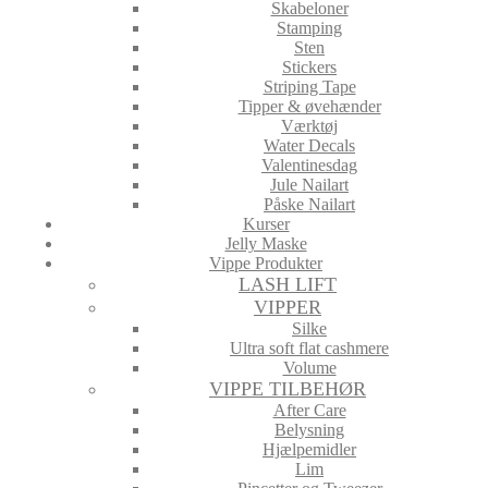
Skabeloner
Stamping
Sten
Stickers
Striping Tape
Tipper & øvehænder
Værktøj
Water Decals
Valentinesdag
Jule Nailart
Påske Nailart
Kurser
Jelly Maske
Vippe Produkter
LASH LIFT
VIPPER
Silke
Ultra soft flat cashmere
Volume
VIPPE TILBEHØR
After Care
Belysning
Hjælpemidler
Lim