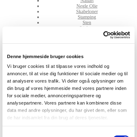
Nailart
Negle Olie
Skabeloner
Stamping
Sten
Stickers
Striping Tape
Tipper & øvehænder
Værktøj
Water Decals
Valentinesdag
Denne hjemmeside bruger cookies
Jule Nailart
Vi bruger cookies til at tilpasse vores indhold og
Påske Nailart
Kurser
annoncer, til at vise dig funktioner til sociale medier og til
Jelly Maske
at analysere vores trafik. Vi deler også oplysninger om
Vippe Produkter
din brug af vores hjemmeside med vores partnere inden
LASH LIFT
VIPPER
for sociale medier, annonceringspartnere og
Silke
analysepartnere. Vores partnere kan kombinere disse
Ultra soft flat cashmere
data med andre oplysninger, du har givet dem, eller som
Volume
de har indsamlet fra din brug af deres tjenester.
VIPPE TILBEHØR
After Care
Belysning
Samtykkevalg
Hjælpemidler