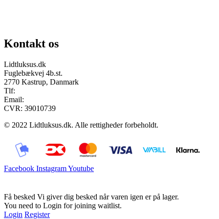
Se vores gruppe “Lidtluksus for alle”
Send os en mail
Kontakt os
Lidtluksus.dk
Fuglebækvej 4b.st.
2770 Kastrup, Danmark
Tlf:
28900326
Email:
info@lidtluksus.dk
CVR: 39010739
© 2022 Lidtluksus.dk. Alle rettigheder forbeholdt.
Facebook
Instagram
Youtube
Få besked
Vi giver dig besked når varen igen er på lager.
You need to Login for joining waitlist.
Login
Register