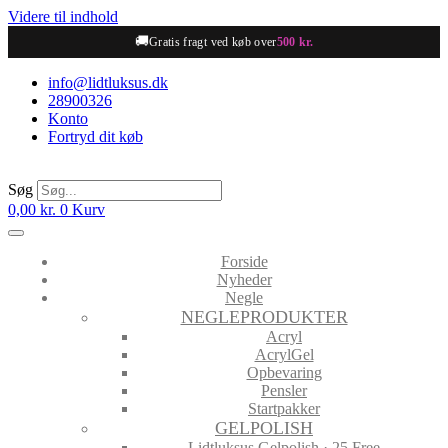
Videre til indhold
🚚
Gratis fragt ved køb over
500 kr.
info@lidtluksus.dk
28900326
Konto
Fortryd dit køb
Søg
0,00
kr.
0
Kurv
Forside
Nyheder
Negle
NEGLEPRODUKTER
Acryl
AcrylGel
Opbevaring
Pensler
Startpakker
GELPOLISH
Lidtluksus Gelpolish · 25 Free