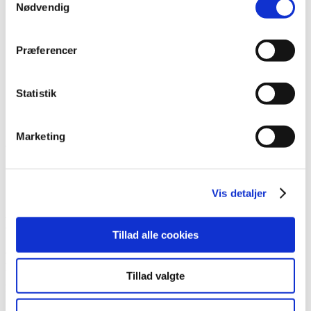
Nødvendig
Lim
Pincetter og Tweezer
Vippe- & Brynfarve
Voks
Præferencer
DIY Lashes
Gavekort
Nedsatte Varer
Statistik
Showroom
Søg
Marketing
Vare: LE 35 12ml
Vis detaljer
LE 35 12ml
Tillad alle cookies
75,00
kr.
Den oprindelige pris var: 75,00 kr..
15,00
kr.
Den aktuelle
pris er: 15,00 kr..
Tillad valgte
På lager