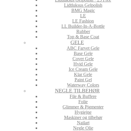
Lidtluksus Gelpolish
BMG Magic
LE
LE Fashion
LL Builder-In-A-Bottle
Rubber
Top & Base Coat
GELE
ABC Farvet Gele
Base Gele
Cover Gele
Hvid Gele
Ice Cream Gele
Klar Gele
Paint Gel
Waterway Colors
NEGLE TILBEHØR
File & Buffere
Folie
Glimmer & Pigmenter
Hygiejne
Maskiner og tilbehør
Nailart
Negle Olie