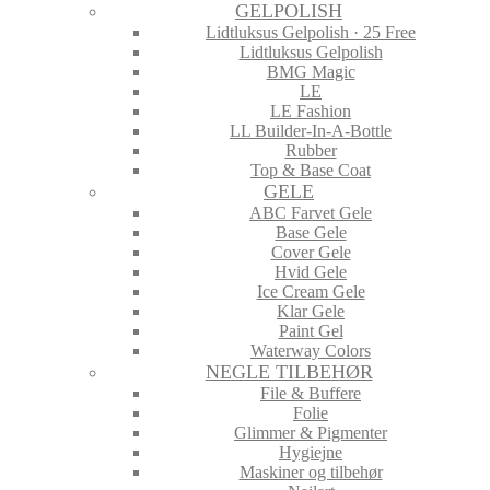
GELPOLISH
Lidtluksus Gelpolish · 25 Free
Lidtluksus Gelpolish
BMG Magic
LE
LE Fashion
LL Builder-In-A-Bottle
Rubber
Top & Base Coat
GELE
ABC Farvet Gele
Base Gele
Cover Gele
Hvid Gele
Ice Cream Gele
Klar Gele
Paint Gel
Waterway Colors
NEGLE TILBEHØR
File & Buffere
Folie
Glimmer & Pigmenter
Hygiejne
Maskiner og tilbehør