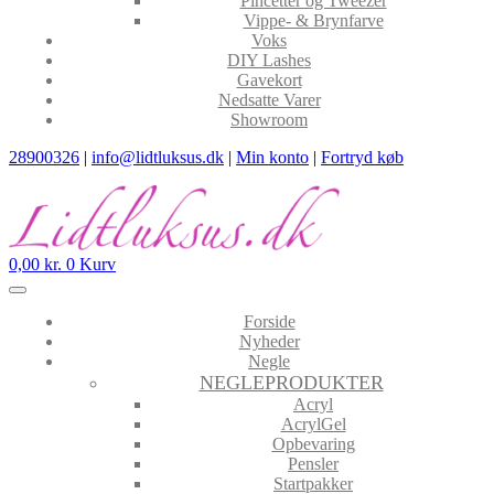
Pincetter og Tweezer
Vippe- & Brynfarve
Voks
DIY Lashes
Gavekort
Nedsatte Varer
Showroom
28900326
|
info@lidtluksus.dk
|
Min konto
|
Fortryd køb
0,00
kr.
0
Kurv
Forside
Nyheder
Negle
NEGLEPRODUKTER
Acryl
AcrylGel
Opbevaring
Pensler
Startpakker